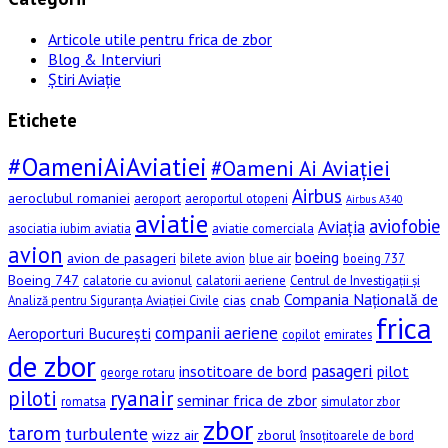
Articole utile pentru frica de zbor
Blog & Interviuri
Știri Aviație
Etichete
#OameniAiAviatiei
#Oameni Ai Aviației
Airbus
aeroclubul romaniei
aeroport
aeroportul otopeni
Airbus A340
aviatie
aviofobie
Aviația
asociatia iubim aviatia
aviatie comerciala
avion
boeing
avion de pasageri
bilete avion
blue air
boeing 737
Boeing 747
calatorie cu avionul
calatorii aeriene
Centrul de Investigații și
Compania Națională de
cias
cnab
Analiză pentru Siguranța Aviației Civile
frica
companii aeriene
Aeroporturi București
copilot
emirates
de zbor
pasageri
insotitoare de bord
pilot
george rotaru
piloti
ryanair
seminar frica de zbor
romatsa
simulator zbor
zbor
tarom
turbulente
wizz air
zborul
însoțitoarele de bord