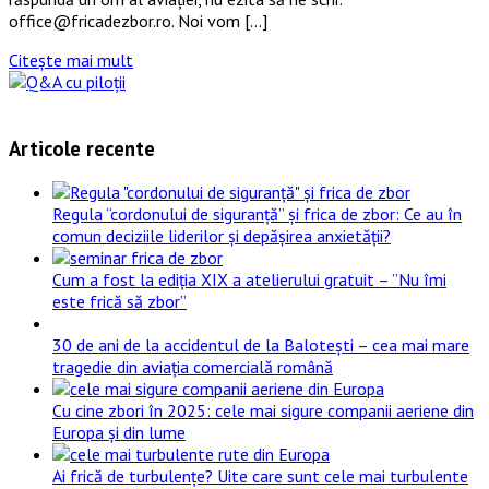
office@fricadezbor.ro. Noi vom […]
Citește mai mult
Articole recente
Regula “cordonului de siguranță” și frica de zbor: Ce au în
comun deciziile liderilor și depășirea anxietății?
Cum a fost la ediția XIX a atelierului gratuit – ”Nu îmi
este frică să zbor”
30 de ani de la accidentul de la Balotești – cea mai mare
tragedie din aviația comercială română
Cu cine zbori în 2025: cele mai sigure companii aeriene din
Europa și din lume
Ai frică de turbulențe? Uite care sunt cele mai turbulente