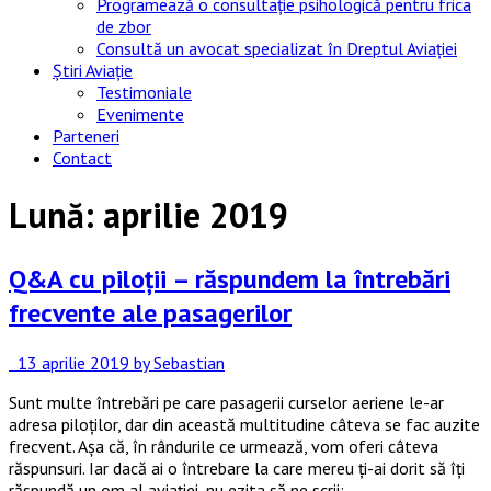
Programează o consultație psihologică pentru frica
de zbor
Consultă un avocat specializat în Dreptul Aviației
Știri Aviație
Testimoniale
Evenimente
Parteneri
Contact
Lună:
aprilie 2019
Q&A cu piloții – răspundem la întrebări
frecvente ale pasagerilor
13 aprilie 2019
by Sebastian
Sunt multe întrebări pe care pasagerii curselor aeriene le-ar
adresa piloților, dar din această multitudine câteva se fac auzite
frecvent. Așa că, în rândurile ce urmează, vom oferi câteva
răspunsuri. Iar dacă ai o întrebare la care mereu ți-ai dorit să îți
răspundă un om al aviației, nu ezita să ne scrii: