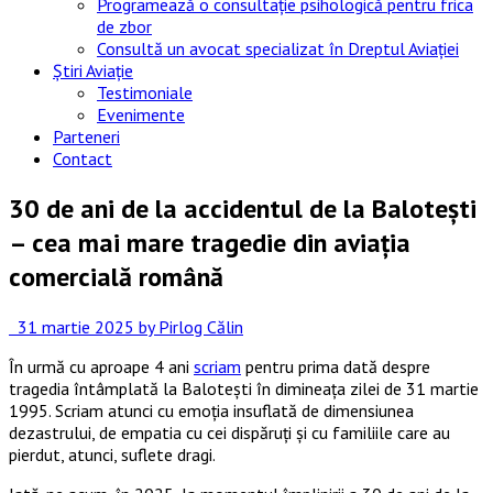
Programează o consultație psihologică pentru frica
de zbor
Consultă un avocat specializat în Dreptul Aviației
Știri Aviație
Testimoniale
Evenimente
Parteneri
Contact
30 de ani de la accidentul de la Balotești
– cea mai mare tragedie din aviația
comercială română
31 martie 2025
by Pirlog Călin
În urmă cu aproape 4 ani
scriam
pentru prima dată despre
tragedia întâmplată la Baloteşti în dimineaţa zilei de 31 martie
1995. Scriam atunci cu emoţia insuflată de dimensiunea
dezastrului, de empatia cu cei dispăruţi şi cu familiile care au
pierdut, atunci, suflete dragi.