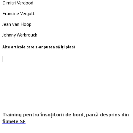
Dimitri Verdood
Francine Vergult
Jean van Hoop
Johnny Werbrouck
Alte articole care s-ar putea să îți placă:
Training pentru însoțitorii de bord, parcă desprins din
filmele SF