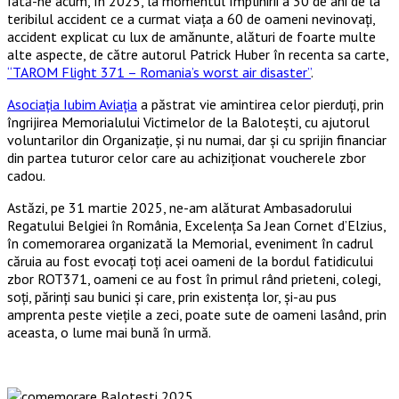
Iată-ne acum, în 2025, la momentul împlinirii a 30 de ani de la
teribilul accident ce a curmat viaţa a 60 de oameni nevinovaţi,
accident explicat cu lux de amănunte, alături de foarte multe
alte aspecte, de către autorul Patrick Huber în recenta sa carte,
“TAROM Flight 371 – Romania’s worst air disaster”
.
Asociaţia Iubim Aviaţia
a păstrat vie amintirea celor pierduţi, prin
îngrijirea Memorialului Victimelor de la Baloteşti, cu ajutorul
voluntarilor din Organizație, și nu numai, dar și cu sprijin financiar
din partea tuturor celor care au achiziționat voucherele zbor
cadou.
Astăzi, pe 31 martie 2025, ne-am alăturat Ambasadorului
Regatului Belgiei în România, Excelenţa Sa Jean Cornet d’Elzius,
în comemorarea organizată la Memorial, eveniment în cadrul
căruia au fost evocaţi toţi acei oameni de la bordul fatidicului
zbor ROT371, oameni ce au fost în primul rând prieteni, colegi,
soţi, părinţi sau bunici şi care, prin existenţa lor, şi-au pus
amprenta peste vieţile a zeci, poate sute de oameni lasând, prin
aceasta, o lume mai bună în urmă.