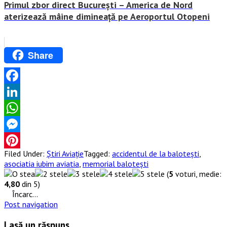
Primul zbor direct București – America de Nord
aterizează mâine dimineață pe Aeroportul Otopeni
Share
Facebook
LinkedIn
WhatsApp
Messenger
Filed Under:
Știri Aviație
Tagged:
accidentul de la balotești
,
Pinterest
asociatia iubim aviatia
,
memorial balotești
(
5
voturi, medie:
4,80
din 5)
Încarc...
Post navigation
Lasă un răspuns