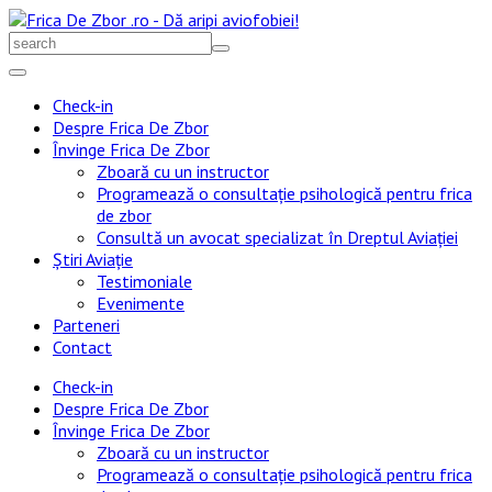
Skip
to
Search
content
for:
Check-in
Despre Frica De Zbor
Învinge Frica De Zbor
Zboară cu un instructor
Programează o consultație psihologică pentru frica
de zbor
Consultă un avocat specializat în Dreptul Aviației
Știri Aviație
Testimoniale
Evenimente
Parteneri
Contact
Check-in
Despre Frica De Zbor
Învinge Frica De Zbor
Zboară cu un instructor
Programează o consultație psihologică pentru frica