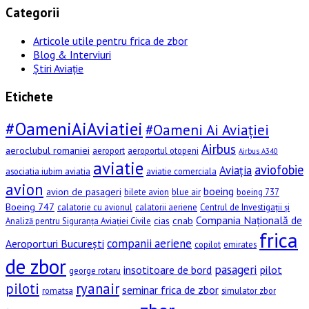
Categorii
Articole utile pentru frica de zbor
Blog & Interviuri
Știri Aviație
Etichete
#OameniAiAviatiei
#Oameni Ai Aviației
Airbus
aeroclubul romaniei
aeroport
aeroportul otopeni
Airbus A340
aviatie
aviofobie
Aviația
asociatia iubim aviatia
aviatie comerciala
avion
boeing
avion de pasageri
bilete avion
blue air
boeing 737
Boeing 747
calatorie cu avionul
calatorii aeriene
Centrul de Investigații și
Compania Națională de
cias
cnab
Analiză pentru Siguranța Aviației Civile
frica
companii aeriene
Aeroporturi București
copilot
emirates
de zbor
pasageri
insotitoare de bord
pilot
george rotaru
piloti
ryanair
seminar frica de zbor
romatsa
simulator zbor