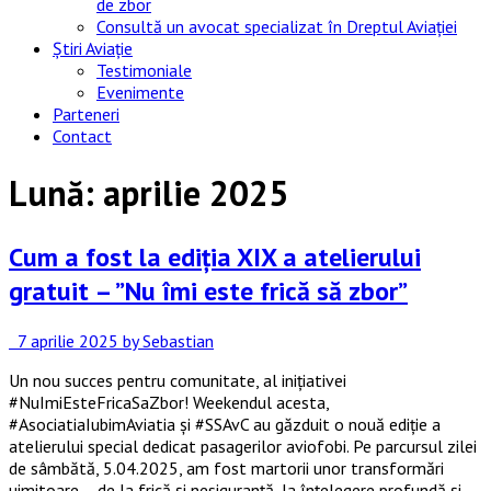
de zbor
Consultă un avocat specializat în Dreptul Aviației
Știri Aviație
Testimoniale
Evenimente
Parteneri
Contact
Lună:
aprilie 2025
Cum a fost la ediția XIX a atelierului
gratuit – ”Nu îmi este frică să zbor”
7 aprilie 2025
by Sebastian
Un nou succes pentru comunitate, al inițiativei
#NuImiEsteFricaSaZbor! Weekendul acesta,
#AsociatiaIubimAviatia și #SSAvC au găzduit o nouă ediție a
atelierului special dedicat pasagerilor aviofobi. Pe parcursul zilei
de sâmbătă, 5.04.2025, am fost martorii unor transformări
uimitoare – de la frică și nesiguranță, la înțelegere profundă și