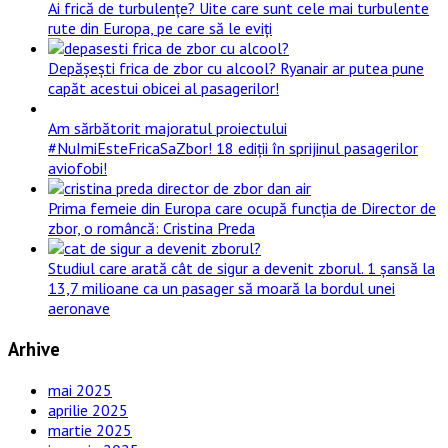
Ai frică de turbulențe? Uite care sunt cele mai turbulente
rute din Europa, pe care să le eviți
Depășești frica de zbor cu alcool? Ryanair ar putea pune
capăt acestui obicei al pasagerilor!
Am sărbătorit majoratul proiectului
#NuImiEsteFricaSaZbor! 18 ediții în sprijinul pasagerilor
aviofobi!
Prima femeie din Europa care ocupă funcția de Director de
zbor, o româncă: Cristina Preda
Studiul care arată cât de sigur a devenit zborul. 1 șansă la
13,7 milioane ca un pasager să moară la bordul unei
aeronave
Arhive
mai 2025
aprilie 2025
martie 2025