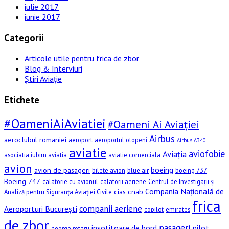
iulie 2017
iunie 2017
Categorii
Articole utile pentru frica de zbor
Blog & Interviuri
Știri Aviație
Etichete
#OameniAiAviatiei
#Oameni Ai Aviației
Airbus
aeroclubul romaniei
aeroport
aeroportul otopeni
Airbus A340
aviatie
aviofobie
Aviația
asociatia iubim aviatia
aviatie comerciala
avion
boeing
avion de pasageri
bilete avion
blue air
boeing 737
Boeing 747
calatorie cu avionul
calatorii aeriene
Centrul de Investigații și
Compania Națională de
cias
cnab
Analiză pentru Siguranța Aviației Civile
frica
companii aeriene
Aeroporturi București
copilot
emirates
de zbor
pasageri
insotitoare de bord
pilot
george rotaru