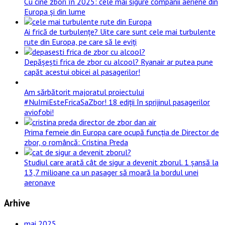
Cu cine zbori în 2025: cele mai sigure companii aeriene din
Europa și din lume
Ai frică de turbulențe? Uite care sunt cele mai turbulente
rute din Europa, pe care să le eviți
Depășești frica de zbor cu alcool? Ryanair ar putea pune
capăt acestui obicei al pasagerilor!
Am sărbătorit majoratul proiectului
#NuImiEsteFricaSaZbor! 18 ediții în sprijinul pasagerilor
aviofobi!
Prima femeie din Europa care ocupă funcția de Director de
zbor, o româncă: Cristina Preda
Studiul care arată cât de sigur a devenit zborul. 1 șansă la
13,7 milioane ca un pasager să moară la bordul unei
aeronave
Arhive
mai 2025