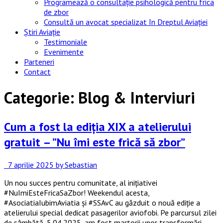
Programează o consultație psihologică pentru frica
de zbor
Consultă un avocat specializat în Dreptul Aviației
Știri Aviație
Testimoniale
Evenimente
Parteneri
Contact
Categorie:
Blog & Interviuri
Cum a fost la ediția XIX a atelierului
gratuit – ”Nu îmi este frică să zbor”
7 aprilie 2025
by Sebastian
Un nou succes pentru comunitate, al inițiativei
#NuImiEsteFricaSaZbor! Weekendul acesta,
#AsociatiaIubimAviatia și #SSAvC au găzduit o nouă ediție a
atelierului special dedicat pasagerilor aviofobi. Pe parcursul zilei
de sâmbătă, 5.04.2025, am fost martorii unor transformări