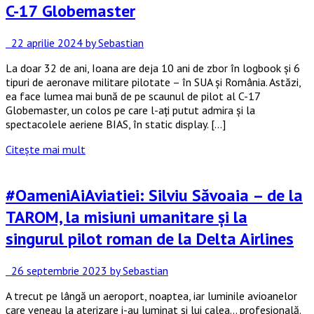
C-17 Globemaster
22 aprilie 2024
by Sebastian
La doar 32 de ani, Ioana are deja 10 ani de zbor în logbook și 6
tipuri de aeronave militare pilotate – în SUA și România. Astăzi,
ea face lumea mai bună de pe scaunul de pilot al C-17
Globemaster, un colos pe care l-ați putut admira și la
spectacolele aeriene BIAS, în static display. […]
Citește mai mult
#OameniAiAviatiei: Silviu Săvoaia – de la
TAROM, la misiuni umanitare și la
singurul pilot roman de la Delta Airlines
26 septembrie 2023
by Sebastian
A trecut pe lângă un aeroport, noaptea, iar luminile avioanelor
care veneau la aterizare i-au luminat și lui calea… profesională.