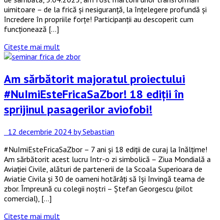
uimitoare – de la frică și nesiguranță, la înțelegere profundă și
încredere în propriile forțe! Participanții au descoperit cum
funcționează […]
Citește mai mult
Am sărbătorit majoratul proiectului
#NuImiEsteFricaSaZbor! 18 ediții în
sprijinul pasagerilor aviofobi!
12 decembrie 2024
by Sebastian
#NuImiEsteFricaSaZbor – 7 ani și 18 ediții de curaj la înălțime!
Am sărbătorit acest lucru într-o zi simbolică – Ziua Mondială a
Aviației Civile, alături de partenerii de la Scoala Superioara de
Aviatie Civila și 30 de oameni hotărâți să își învingă teama de
zbor. Împreună cu colegii noștri – Ștefan Georgescu (pilot
comercial), […]
Citește mai mult