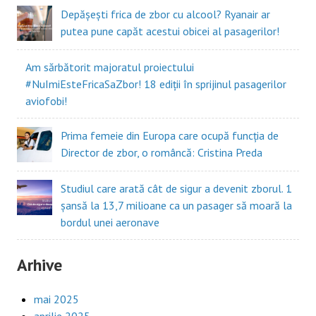
Depășești frica de zbor cu alcool? Ryanair ar
putea pune capăt acestui obicei al pasagerilor!
Am sărbătorit majoratul proiectului
#NuImiEsteFricaSaZbor! 18 ediții în sprijinul pasagerilor
aviofobi!
Prima femeie din Europa care ocupă funcția de
Director de zbor, o româncă: Cristina Preda
Studiul care arată cât de sigur a devenit zborul. 1
șansă la 13,7 milioane ca un pasager să moară la
bordul unei aeronave
Arhive
mai 2025