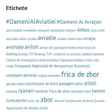
Etichete
#OameniAiAviatiei
#Oameni Ai Aviației
Airbus
aeroclubul romaniei
aeroport
aeroportul otopeni
Airbus A340
aviatie
Aviația
asociatia iubim aviatia
aviatie comerciala
avion
aviofobie
avion de pasageri
bilete avion
blue air
boeing
Boeing 747
boeing 737
calatorie cu avionul
calatorii aeriene
cias
Centrul de Investigații și Analiză pentru Siguranța Aviației Civile
Compania Națională de Aeroporturi București
cnab
frica de zbor
companii aeriene
copilot
emirates
piloti
pasageri
insotitoare de bord
pilot
george rotaru
ryanair
tarom
seminar frica de zbor
romatsa
simulator zbor
zbor
turbulente
wizz air
zborul
Școala
însoțitoarele de bord
Superioară de Aviație Civilă