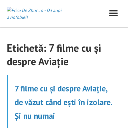
Skip
to
content
Etichetă:
7 filme cu şi
despre Aviaţie
7 filme cu şi despre Aviaţie,
de văzut când ești în izolare.
Și nu numai