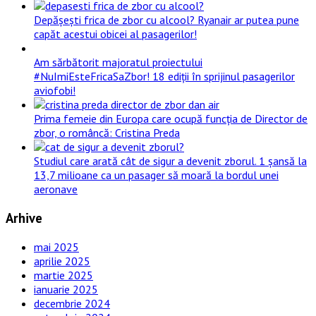
Depășești frica de zbor cu alcool? Ryanair ar putea pune
capăt acestui obicei al pasagerilor!
Am sărbătorit majoratul proiectului
#NuImiEsteFricaSaZbor! 18 ediții în sprijinul pasagerilor
aviofobi!
Prima femeie din Europa care ocupă funcția de Director de
zbor, o româncă: Cristina Preda
Studiul care arată cât de sigur a devenit zborul. 1 șansă la
13,7 milioane ca un pasager să moară la bordul unei
aeronave
Arhive
mai 2025
aprilie 2025
martie 2025
ianuarie 2025
decembrie 2024