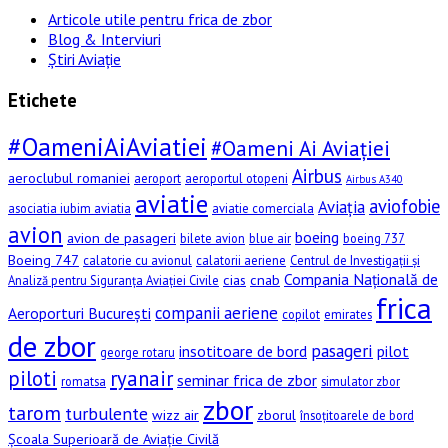
Articole utile pentru frica de zbor
Blog & Interviuri
Știri Aviație
Etichete
#OameniAiAviatiei
#Oameni Ai Aviației
Airbus
aeroclubul romaniei
aeroport
aeroportul otopeni
Airbus A340
aviatie
aviofobie
Aviația
asociatia iubim aviatia
aviatie comerciala
avion
boeing
avion de pasageri
bilete avion
blue air
boeing 737
Boeing 747
calatorie cu avionul
calatorii aeriene
Centrul de Investigații și
Compania Națională de
cias
cnab
Analiză pentru Siguranța Aviației Civile
frica
companii aeriene
Aeroporturi București
copilot
emirates
de zbor
pasageri
insotitoare de bord
pilot
george rotaru
piloti
ryanair
seminar frica de zbor
romatsa
simulator zbor
zbor
tarom
turbulente
wizz air
zborul
însoțitoarele de bord
Școala Superioară de Aviație Civilă