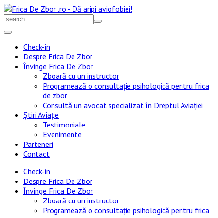
Skip
to
Search
content
for:
Check-in
Despre Frica De Zbor
Învinge Frica De Zbor
Zboară cu un instructor
Programează o consultație psihologică pentru frica
de zbor
Consultă un avocat specializat în Dreptul Aviației
Știri Aviație
Testimoniale
Evenimente
Parteneri
Contact
Check-in
Despre Frica De Zbor
Învinge Frica De Zbor
Zboară cu un instructor
Programează o consultație psihologică pentru frica