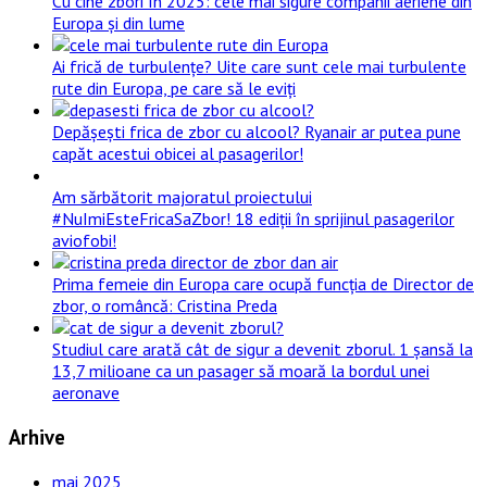
Cu cine zbori în 2025: cele mai sigure companii aeriene din
Europa și din lume
Ai frică de turbulențe? Uite care sunt cele mai turbulente
rute din Europa, pe care să le eviți
Depășești frica de zbor cu alcool? Ryanair ar putea pune
capăt acestui obicei al pasagerilor!
Am sărbătorit majoratul proiectului
#NuImiEsteFricaSaZbor! 18 ediții în sprijinul pasagerilor
aviofobi!
Prima femeie din Europa care ocupă funcția de Director de
zbor, o româncă: Cristina Preda
Studiul care arată cât de sigur a devenit zborul. 1 șansă la
13,7 milioane ca un pasager să moară la bordul unei
aeronave
Arhive
mai 2025