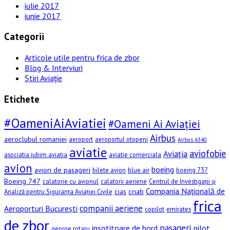
iulie 2017
iunie 2017
Categorii
Articole utile pentru frica de zbor
Blog & Interviuri
Știri Aviație
Etichete
#OameniAiAviatiei
#Oameni Ai Aviației
Airbus
aeroclubul romaniei
aeroport
aeroportul otopeni
Airbus A340
aviatie
aviofobie
Aviația
asociatia iubim aviatia
aviatie comerciala
avion
boeing
avion de pasageri
bilete avion
blue air
boeing 737
Boeing 747
calatorie cu avionul
calatorii aeriene
Centrul de Investigații și
Compania Națională de
cias
cnab
Analiză pentru Siguranța Aviației Civile
frica
companii aeriene
Aeroporturi București
copilot
emirates
de zbor
pasageri
insotitoare de bord
pilot
george rotaru