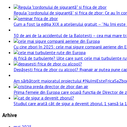
Regula “cordonului de siguranță” și frica de zbor: Ce au în com
Cum a fost la ediția XIX a atelierului gratuit – ”Nu îmi este 
30 de ani de la accidentul de la Balotești – cea mai mare t
Cu cine zbori în 2025: cele mai sigure companii aeriene din 
Ai frică de turbulențe? Uite care sunt cele mai turbulente rut
Depășești frica de zbor cu alcool? Ryanair ar putea pune cap
Am sărbătorit majoratul proiectului #NuImiEsteFricaSaZbor! 1
Prima femeie din Europa care ocupă funcția de Director de z
Studiul care arată cât de sigur a devenit zborul. 1 șansă la
Arhive
mai 2025