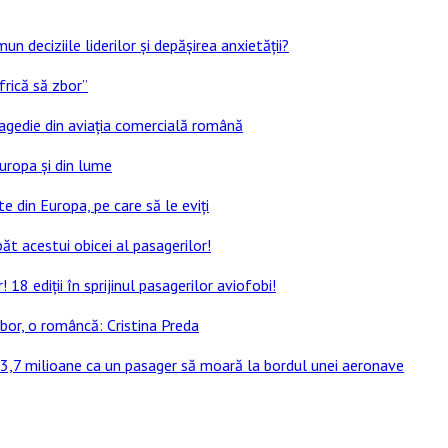
un deciziile liderilor și depășirea anxietății?
frică să zbor”
ragedie din aviația comercială română
Europa și din lume
e din Europa, pe care să le eviți
ăt acestui obicei al pasagerilor!
8 ediții în sprijinul pasagerilor aviofobi!
bor, o româncă: Cristina Preda
 13,7 milioane ca un pasager să moară la bordul unei aeronave