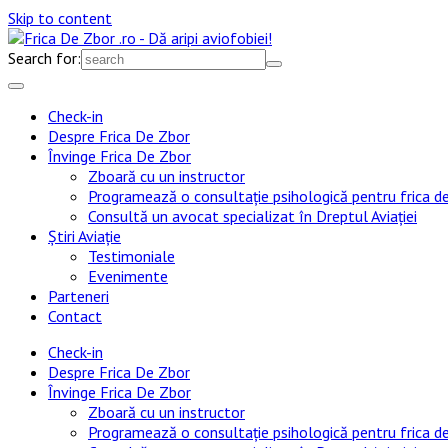
Skip to content
Search for:
Check-in
Despre Frica De Zbor
Învinge Frica De Zbor
Zboară cu un instructor
Programează o consultație psihologică pentru frica d
Consultă un avocat specializat în Dreptul Aviației
Știri Aviație
Testimoniale
Evenimente
Parteneri
Contact
Check-in
Despre Frica De Zbor
Învinge Frica De Zbor
Zboară cu un instructor
Programează o consultație psihologică pentru frica d