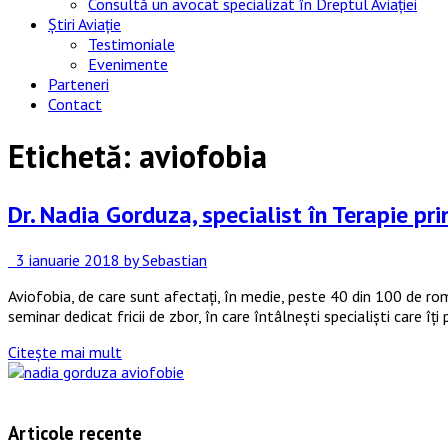
Consultă un avocat specializat în Dreptul Aviației
Știri Aviație
Testimoniale
Evenimente
Parteneri
Contact
Etichetă:
aviofobia
Dr. Nadia Gorduza, specialist în Terapie pri
3 ianuarie 2018
by Sebastian
Aviofobia, de care sunt afectați, în medie, peste 40 din 100 de rom
seminar dedicat fricii de zbor, în care întâlnești specialiști care îț
Citește mai mult
Articole recente