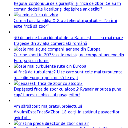
Regula “cordonului de siguranță” și frica de zbor: Ce au în
comun deciziile liderilor și depășirea anxietății?
Cum a fost la ediția XIX a atelierului gratuit – ”Nu îmi
este frică să zbor”
30 de ani de la accidentul de la Balotești – cea mai mare
tragedie din aviația comercială română
Cu cine zbori în 2025: cele mai sigure companii aeriene din
Europa și din lume
Ai frică de turbulențe? Uite care sunt cele mai turbulente
rute din Europa, pe care să le eviți
Depășești frica de zbor cu alcool? Ryanair ar putea pune
capăt acestui obicei al pasagerilor!
Am sărbătorit majoratul proiectului
#NuImiEsteFricaSaZbor! 18 ediții în sprijinul pasagerilor
aviofobi!