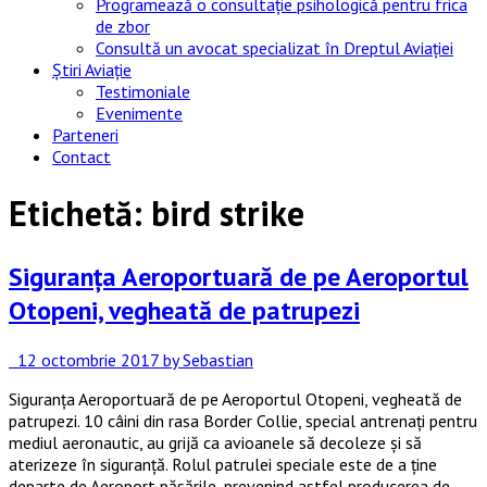
Programează o consultație psihologică pentru frica
de zbor
Consultă un avocat specializat în Dreptul Aviației
Știri Aviație
Testimoniale
Evenimente
Parteneri
Contact
Etichetă:
bird strike
Siguranța Aeroportuară de pe Aeroportul
Otopeni, vegheată de patrupezi
12 octombrie 2017
by Sebastian
Siguranța Aeroportuară de pe Aeroportul Otopeni, vegheată de
patrupezi. 10 câini din rasa Border Collie, special antrenați pentru
mediul aeronautic, au grijă ca avioanele să decoleze și să
aterizeze în siguranță. Rolul patrulei speciale este de a ține
departe de Aeroport păsările, prevenind astfel producerea de