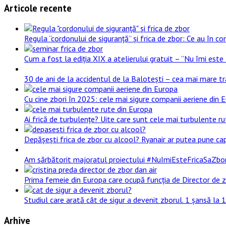
Articole recente
Regula “cordonului de siguranță” și frica de zbor: Ce au în com
Cum a fost la ediția XIX a atelierului gratuit – ”Nu îmi este 
30 de ani de la accidentul de la Balotești – cea mai mare t
Cu cine zbori în 2025: cele mai sigure companii aeriene din 
Ai frică de turbulențe? Uite care sunt cele mai turbulente rut
Depășești frica de zbor cu alcool? Ryanair ar putea pune cap
Am sărbătorit majoratul proiectului #NuImiEsteFricaSaZbor! 1
Prima femeie din Europa care ocupă funcția de Director de z
Studiul care arată cât de sigur a devenit zborul. 1 șansă la
Arhive