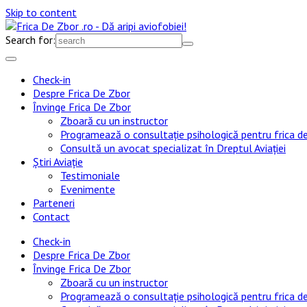
Skip to content
Search for:
Check-in
Despre Frica De Zbor
Învinge Frica De Zbor
Zboară cu un instructor
Programează o consultație psihologică pentru frica d
Consultă un avocat specializat în Dreptul Aviației
Știri Aviație
Testimoniale
Evenimente
Parteneri
Contact
Check-in
Despre Frica De Zbor
Învinge Frica De Zbor
Zboară cu un instructor
Programează o consultație psihologică pentru frica d