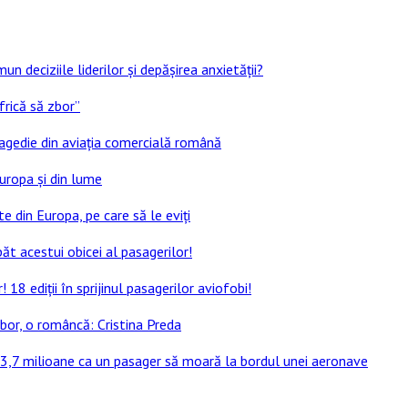
un deciziile liderilor și depășirea anxietății?
frică să zbor”
ragedie din aviația comercială română
Europa și din lume
e din Europa, pe care să le eviți
ăt acestui obicei al pasagerilor!
8 ediții în sprijinul pasagerilor aviofobi!
bor, o româncă: Cristina Preda
 13,7 milioane ca un pasager să moară la bordul unei aeronave