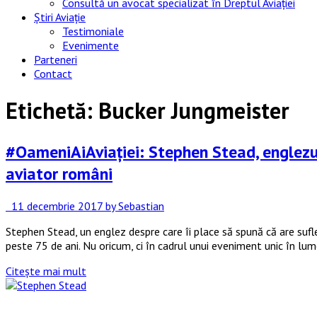
Consultă un avocat specializat în Dreptul Aviației
Știri Aviație
Testimoniale
Evenimente
Parteneri
Contact
Etichetă:
Bucker Jungmeister
#OameniAiAviației: Stephen Stead, englezul
aviator români
11 decembrie 2017
by Sebastian
Stephen Stead, un englez despre care îi place să spună că are sufl
peste 75 de ani. Nu oricum, ci în cadrul unui eveniment unic în lume
Citește mai mult