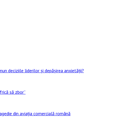
un deciziile liderilor și depășirea anxietății?
frică să zbor”
ragedie din aviația comercială română