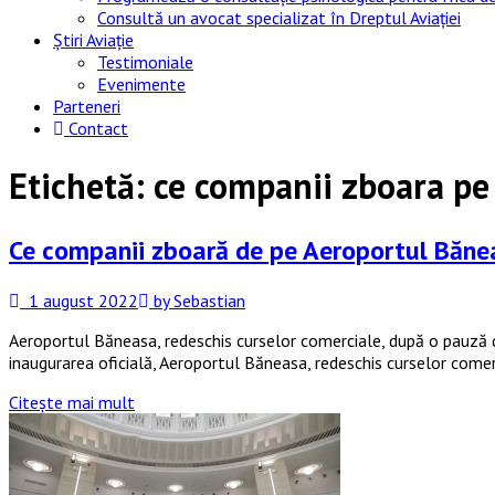
Consultă un avocat specializat în Dreptul Aviației
Știri Aviație
Testimoniale
Evenimente
Parteneri
Contact
Etichetă:
ce companii zboara pe
Ce companii zboară de pe Aeroportul Bănea
1 august 2022
by Sebastian
Aeroportul Băneasa, redeschis curselor comerciale, după o pauză de
inaugurarea oficială, Aeroportul Băneasa, redeschis curselor comer
Citește mai mult