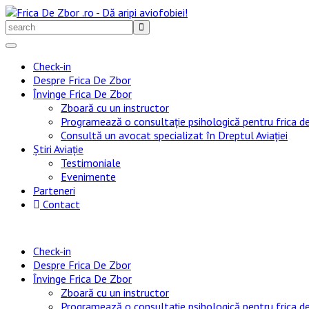
Skip
to
Search
content
for:
Check-in
Despre Frica De Zbor
Învinge Frica De Zbor
Zboară cu un instructor
Programează o consultație psihologică pentru frica d
Consultă un avocat specializat în Dreptul Aviației
Știri Aviație
Testimoniale
Evenimente
Parteneri
Contact
Check-in
Despre Frica De Zbor
Învinge Frica De Zbor
Zboară cu un instructor
Programează o consultație psihologică pentru frica d