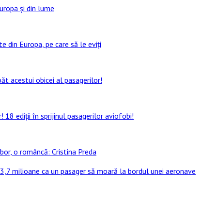
Europa și din lume
e din Europa, pe care să le eviți
ăt acestui obicei al pasagerilor!
8 ediții în sprijinul pasagerilor aviofobi!
bor, o româncă: Cristina Preda
 13,7 milioane ca un pasager să moară la bordul unei aeronave