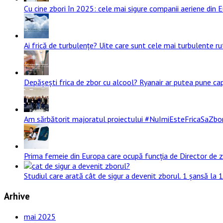
Cu cine zbori în 2025: cele mai sigure companii aeriene din 
Ai frică de turbulențe? Uite care sunt cele mai turbulente rut
Depășești frica de zbor cu alcool? Ryanair ar putea pune cap
Am sărbătorit majoratul proiectului #NuImiEsteFricaSaZbor! 1
Prima femeie din Europa care ocupă funcția de Director de z
Studiul care arată cât de sigur a devenit zborul. 1 șansă la
Arhive
mai 2025