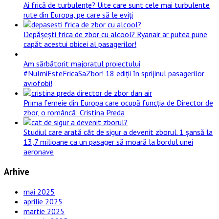
Ai frică de turbulențe? Uite care sunt cele mai turbulente
rute din Europa, pe care să le eviți
Depășești frica de zbor cu alcool? Ryanair ar putea pune
capăt acestui obicei al pasagerilor!
Am sărbătorit majoratul proiectului
#NuImiEsteFricaSaZbor! 18 ediții în sprijinul pasagerilor
aviofobi!
Prima femeie din Europa care ocupă funcția de Director de
zbor, o româncă: Cristina Preda
Studiul care arată cât de sigur a devenit zborul. 1 șansă la
13,7 milioane ca un pasager să moară la bordul unei
aeronave
Arhive
mai 2025
aprilie 2025
martie 2025