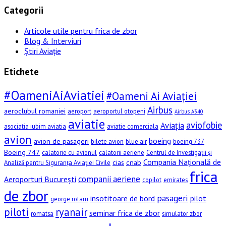
Categorii
Articole utile pentru frica de zbor
Blog & Interviuri
Știri Aviație
Etichete
#OameniAiAviatiei
#Oameni Ai Aviației
Airbus
aeroclubul romaniei
aeroport
aeroportul otopeni
Airbus A340
aviatie
aviofobie
Aviația
asociatia iubim aviatia
aviatie comerciala
avion
boeing
avion de pasageri
bilete avion
blue air
boeing 737
Boeing 747
calatorie cu avionul
calatorii aeriene
Centrul de Investigații și
Compania Națională de
cias
cnab
Analiză pentru Siguranța Aviației Civile
frica
companii aeriene
Aeroporturi București
copilot
emirates
de zbor
pasageri
insotitoare de bord
pilot
george rotaru
piloti
ryanair
seminar frica de zbor
romatsa
simulator zbor