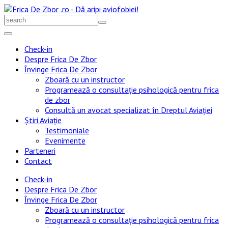
Skip
to
Search
content
for:
Check-in
Despre Frica De Zbor
Învinge Frica De Zbor
Zboară cu un instructor
Programează o consultație psihologică pentru frica
de zbor
Consultă un avocat specializat în Dreptul Aviației
Știri Aviație
Testimoniale
Evenimente
Parteneri
Contact
Check-in
Despre Frica De Zbor
Învinge Frica De Zbor
Zboară cu un instructor
Programează o consultație psihologică pentru frica