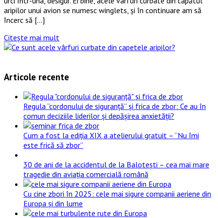
urci într-una, desigur. Ei bine, acele vârfuri curbate din capătul
aripilor unui avion se numesc winglets, și în continuare am să
încerc să […]
Citește mai mult
Articole recente
Regula “cordonului de siguranță” și frica de zbor: Ce au în
comun deciziile liderilor și depășirea anxietății?
Cum a fost la ediția XIX a atelierului gratuit – ”Nu îmi
este frică să zbor”
30 de ani de la accidentul de la Balotești – cea mai mare
tragedie din aviația comercială română
Cu cine zbori în 2025: cele mai sigure companii aeriene din
Europa și din lume