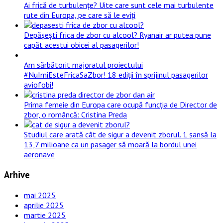
Ai frică de turbulențe? Uite care sunt cele mai turbulente
rute din Europa, pe care să le eviți
Depășești frica de zbor cu alcool? Ryanair ar putea pune
capăt acestui obicei al pasagerilor!
Am sărbătorit majoratul proiectului
#NuImiEsteFricaSaZbor! 18 ediții în sprijinul pasagerilor
aviofobi!
Prima femeie din Europa care ocupă funcția de Director de
zbor, o româncă: Cristina Preda
Studiul care arată cât de sigur a devenit zborul. 1 șansă la
13,7 milioane ca un pasager să moară la bordul unei
aeronave
Arhive
mai 2025
aprilie 2025
martie 2025