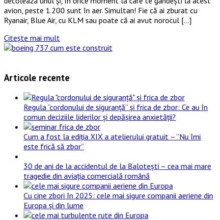
decolează unul și, în orice moment la care te gândești la acest
avion, peste 1.200 sunt în aer. Simultan! Fie că ai zburat cu
Ryanair, Blue Air, cu KLM sau poate că ai avut norocul […]
Citește mai mult
Articole recente
Regula “cordonului de siguranță” și frica de zbor: Ce au în
comun deciziile liderilor și depășirea anxietății?
Cum a fost la ediția XIX a atelierului gratuit – ”Nu îmi
este frică să zbor”
30 de ani de la accidentul de la Balotești – cea mai mare
tragedie din aviația comercială română
Cu cine zbori în 2025: cele mai sigure companii aeriene din
Europa și din lume