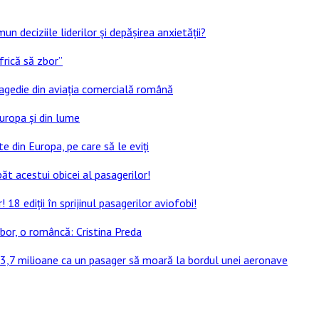
un deciziile liderilor și depășirea anxietății?
frică să zbor”
ragedie din aviația comercială română
Europa și din lume
e din Europa, pe care să le eviți
ăt acestui obicei al pasagerilor!
8 ediții în sprijinul pasagerilor aviofobi!
bor, o româncă: Cristina Preda
 13,7 milioane ca un pasager să moară la bordul unei aeronave