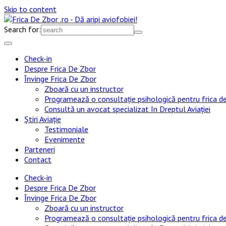
Skip to content
Search for:
Check-in
Despre Frica De Zbor
Învinge Frica De Zbor
Zboară cu un instructor
Programează o consultație psihologică pentru frica d
Consultă un avocat specializat în Dreptul Aviației
Știri Aviație
Testimoniale
Evenimente
Parteneri
Contact
Check-in
Despre Frica De Zbor
Învinge Frica De Zbor
Zboară cu un instructor
Programează o consultație psihologică pentru frica d