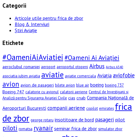
Categorii
Articole utile pentru frica de zbor
Blog & Interviuri
Știri Aviație
Etichete
#OameniAiAviatiei
#Oameni Ai Aviației
Airbus
aeroclubul romaniei
aeroport
aeroportul otopeni
Airbus A340
aviatie
aviofobie
Aviația
asociatia iubim aviatia
aviatie comerciala
avion
boeing
avion de pasageri
bilete avion
blue air
boeing 737
Boeing 747
calatorie cu avionul
calatorii aeriene
Centrul de Investigații și
Compania Națională de
cias
cnab
Analiză pentru Siguranța Aviației Civile
frica
companii aeriene
Aeroporturi București
copilot
emirates
de zbor
pasageri
insotitoare de bord
pilot
george rotaru
piloti
ryanair
seminar frica de zbor
romatsa
simulator zbor