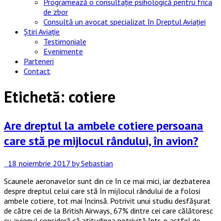
Programează o consultație psihologică pentru frica
de zbor
Consultă un avocat specializat în Dreptul Aviației
Știri Aviație
Testimoniale
Evenimente
Parteneri
Contact
Etichetă:
cotiere
Are dreptul la ambele cotiere persoana
care stă pe mijlocul rândului, în avion?
18 noiembrie 2017
by Sebastian
Scaunele aeronavelor sunt din ce în ce mai mici, iar dezbaterea
despre dreptul celui care stă în mijlocul rândului de a folosi
ambele cotiere, tot mai încinsă. Potrivit unui studiu desfășurat
de către cei de la British Airways, 67% dintre cei care călătoresc
cu avionul consideră că atitudinea potrivită într-o astfel de