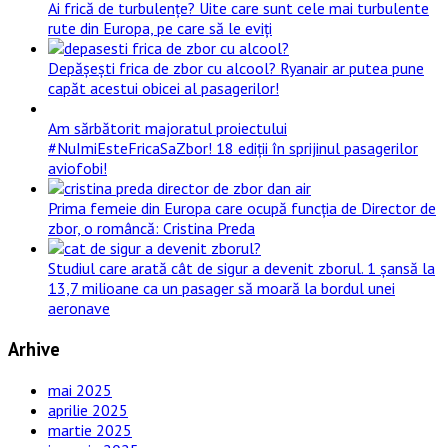
Ai frică de turbulențe? Uite care sunt cele mai turbulente
rute din Europa, pe care să le eviți
Depășești frica de zbor cu alcool? Ryanair ar putea pune
capăt acestui obicei al pasagerilor!
Am sărbătorit majoratul proiectului
#NuImiEsteFricaSaZbor! 18 ediții în sprijinul pasagerilor
aviofobi!
Prima femeie din Europa care ocupă funcția de Director de
zbor, o româncă: Cristina Preda
Studiul care arată cât de sigur a devenit zborul. 1 șansă la
13,7 milioane ca un pasager să moară la bordul unei
aeronave
Arhive
mai 2025
aprilie 2025
martie 2025