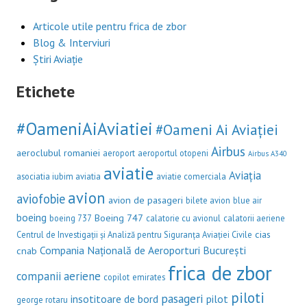
Articole utile pentru frica de zbor
Blog & Interviuri
Știri Aviație
Etichete
#OameniAiAviatiei
#Oameni Ai Aviației
Airbus
aeroclubul romaniei
aeroport
aeroportul otopeni
Airbus A340
aviatie
Aviația
asociatia iubim aviatia
aviatie comerciala
avion
aviofobie
avion de pasageri
bilete avion
blue air
boeing
Boeing 747
boeing 737
calatorie cu avionul
calatorii aeriene
cias
Centrul de Investigații și Analiză pentru Siguranța Aviației Civile
Compania Națională de Aeroporturi București
cnab
frica de zbor
companii aeriene
copilot
emirates
piloti
pasageri
insotitoare de bord
pilot
george rotaru