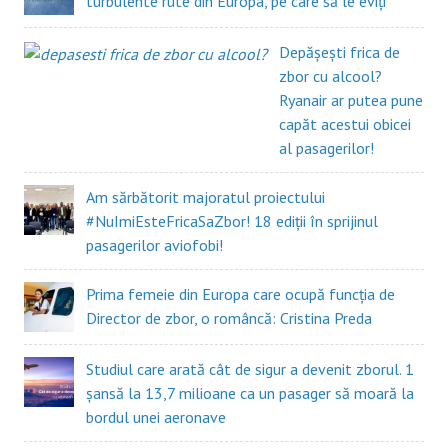
turbulente rute din Europa, pe care să le eviți
Depășești frica de
zbor cu alcool?
Ryanair ar putea pune
capăt acestui obicei
al pasagerilor!
Am sărbătorit majoratul proiectului
#NuImiEsteFricaSaZbor! 18 ediții în sprijinul
pasagerilor aviofobi!
Prima femeie din Europa care ocupă funcția de
Director de zbor, o româncă: Cristina Preda
Studiul care arată cât de sigur a devenit zborul. 1
șansă la 13,7 milioane ca un pasager să moară la
bordul unei aeronave