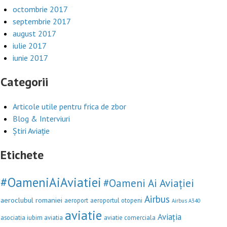
octombrie 2017
septembrie 2017
august 2017
iulie 2017
iunie 2017
Categorii
Articole utile pentru frica de zbor
Blog & Interviuri
Știri Aviație
Etichete
#OameniAiAviatiei
#Oameni Ai Aviației
Airbus
aeroclubul romaniei
aeroport
aeroportul otopeni
Airbus A340
aviatie
Aviația
asociatia iubim aviatia
aviatie comerciala