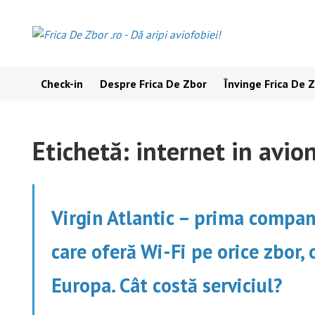
Skip
to
content
Check-in
Despre Frica De Zbor
Învinge Frica De 
Etichetă:
internet in avio
Virgin Atlantic – prima compan
care oferă Wi-Fi pe orice zbor, 
Europa. Cât costă serviciul?