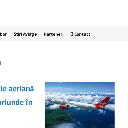
Zbor
Știri Aviație
Parteneri
Contact
n
ie aeriană
oriunde în