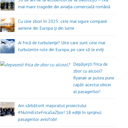
mai mare tragedie din aviația comercială română
Cu cine zbori în 2025: cele mai sigure companii
aeriene din Europa și din lume
Ai frică de turbulențe? Uite care sunt cele mai
turbulente rute din Europa, pe care să le eviți
Depășești frica de
zbor cu alcool?
Ryanair ar putea pune
capăt acestui obicei
al pasagerilor!
Am sărbătorit majoratul proiectului
#NuImiEsteFricaSaZbor! 18 ediții în sprijinul
pasagerilor aviofobi!