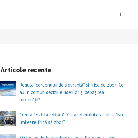
Search
for:
Articole recente
Regula “cordonului de siguranță” și frica de zbor: Ce
au în comun deciziile liderilor și depășirea
anxietății?
Cum a fost la ediția XIX a atelierului gratuit – ”Nu
îmi este frică să zbor”
30 de ani de la accidentul de la Balotești – cea