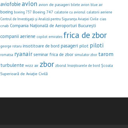
avion
aviofobie
avion de pasageri
bilete avion
blue air
boeing
Boeing 747
boeing 737
calatorie cu avionul
calatorii aeriene
cias
Centrul de Investigații și Analiză pentru Siguranța Aviației Civile
Compania Națională de Aeroporturi București
cnab
frica de zbor
companii aeriene
copilot
emirates
piloti
pasageri
insotitoare de bord
pilot
george rotaru
ryanair
tarom
seminar frica de zbor
romatsa
simulator zbor
zbor
turbulente
wizz air
zborul
Școala
însoțitoarele de bord
Superioară de Aviație Civilă