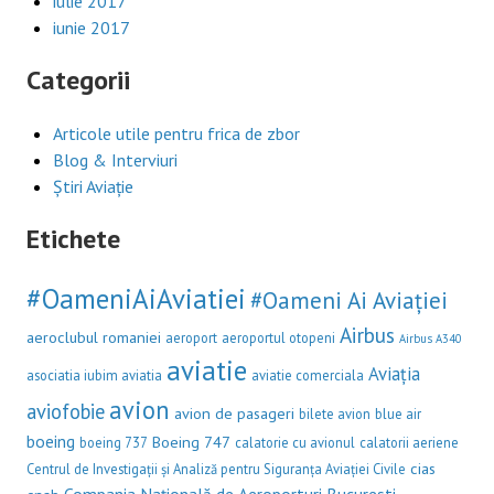
iulie 2017
iunie 2017
Categorii
Articole utile pentru frica de zbor
Blog & Interviuri
Știri Aviație
Etichete
#OameniAiAviatiei
#Oameni Ai Aviației
Airbus
aeroclubul romaniei
aeroport
aeroportul otopeni
Airbus A340
aviatie
Aviația
asociatia iubim aviatia
aviatie comerciala
avion
aviofobie
avion de pasageri
bilete avion
blue air
boeing
Boeing 747
boeing 737
calatorie cu avionul
calatorii aeriene
cias
Centrul de Investigații și Analiză pentru Siguranța Aviației Civile