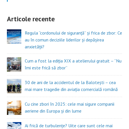
Articole recente
Regula “cordonului de siguranță” și frica de zbor: Ce
au în comun deciziile liderilor și depășirea
anxietății?
Cum a fost la ediția XIX a atelierului gratuit – ”Nu
îmi este frică să zbor”
30 de ani de la accidentul de la Balotești – cea
mai mare tragedie din aviația comercială română
Cu cine zbori în 2025: cele mai sigure companii
aeriene din Europa și din lume
Ai frică de turbulențe? Uite care sunt cele mai