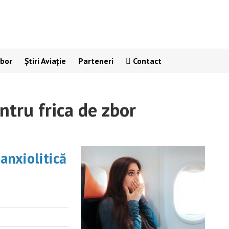
Zbor
Știri Aviație
Parteneri
Contact
tru frica de zbor
 anxiolitică