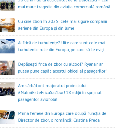
mai mare tragedie din aviația comercială română
Cu cine zbori în 2025: cele mai sigure companii
aeriene din Europa și din lume
Ai frică de turbulențe? Uite care sunt cele mai
turbulente rute din Europa, pe care să le eviți
Depășești frica de zbor cu alcool? Ryanair ar
putea pune capăt acestui obicei al pasagerilor!
Am sărbătorit majoratul proiectului
#NuImiEsteFricaSaZbor! 18 ediții în sprijinul
pasagerilor aviofobi!
Prima femeie din Europa care ocupă funcția de
Director de zbor, o româncă: Cristina Preda