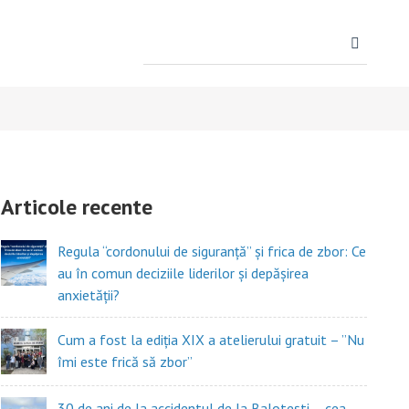
Search
for:
Articole recente
Regula “cordonului de siguranță” și frica de zbor: Ce
au în comun deciziile liderilor și depășirea
anxietății?
Cum a fost la ediția XIX a atelierului gratuit – ”Nu
îmi este frică să zbor”
30 de ani de la accidentul de la Balotești – cea