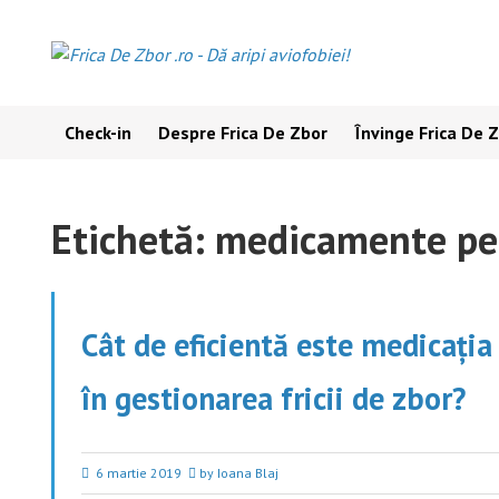
Skip
to
content
Check-in
Despre Frica De Zbor
Învinge Frica De 
Etichetă:
medicamente pen
Cât de eficientă este medicația
în gestionarea fricii de zbor?
6 martie 2019
by Ioana Blaj