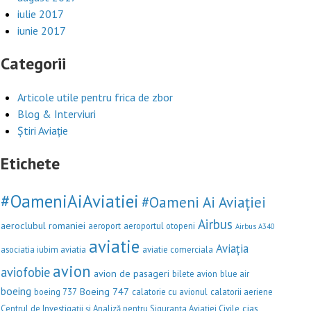
iulie 2017
iunie 2017
Categorii
Articole utile pentru frica de zbor
Blog & Interviuri
Știri Aviație
Etichete
#OameniAiAviatiei
#Oameni Ai Aviației
Airbus
aeroclubul romaniei
aeroport
aeroportul otopeni
Airbus A340
aviatie
Aviația
asociatia iubim aviatia
aviatie comerciala
avion
aviofobie
avion de pasageri
bilete avion
blue air
boeing
Boeing 747
boeing 737
calatorie cu avionul
calatorii aeriene
cias
Centrul de Investigații și Analiză pentru Siguranța Aviației Civile