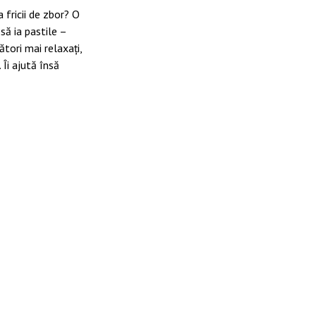
 fricii de zbor? O
să ia pastile –
ători mai relaxați,
Îi ajută însă