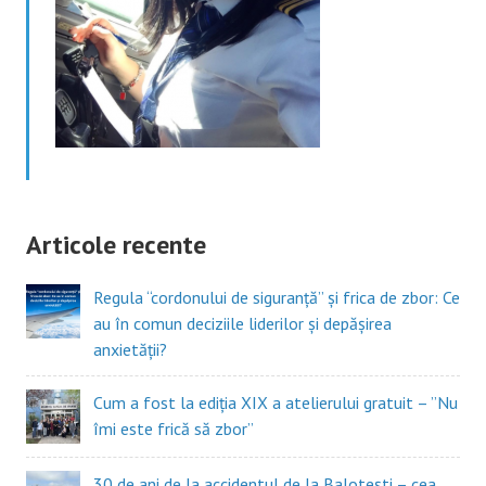
Articole recente
Regula “cordonului de siguranță” și frica de zbor: Ce
au în comun deciziile liderilor și depășirea
anxietății?
Cum a fost la ediția XIX a atelierului gratuit – ”Nu
îmi este frică să zbor”
30 de ani de la accidentul de la Balotești – cea