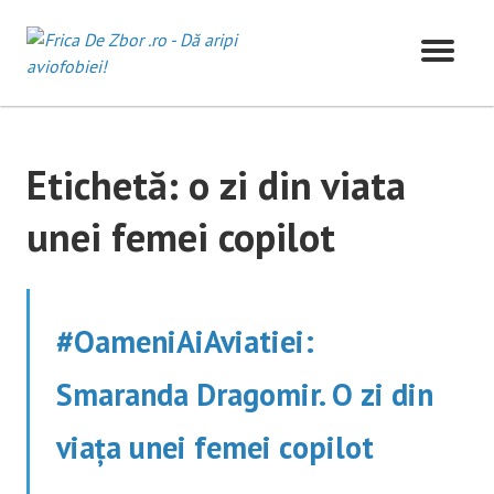
Skip
to
content
Etichetă:
o zi din viata
unei femei copilot
#OameniAiAviatiei:
Smaranda Dragomir. O zi din
viața unei femei copilot