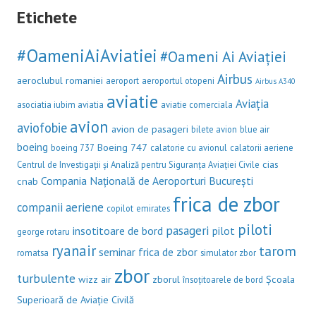
Etichete
#OameniAiAviatiei
#Oameni Ai Aviației
Airbus
aeroclubul romaniei
aeroport
aeroportul otopeni
Airbus A340
aviatie
Aviația
asociatia iubim aviatia
aviatie comerciala
avion
aviofobie
avion de pasageri
bilete avion
blue air
boeing
Boeing 747
boeing 737
calatorie cu avionul
calatorii aeriene
cias
Centrul de Investigații și Analiză pentru Siguranța Aviației Civile
Compania Națională de Aeroporturi București
cnab
frica de zbor
companii aeriene
copilot
emirates
piloti
pasageri
insotitoare de bord
pilot
george rotaru
ryanair
tarom
seminar frica de zbor
romatsa
simulator zbor
zbor
turbulente
wizz air
zborul
Școala
însoțitoarele de bord
Superioară de Aviație Civilă