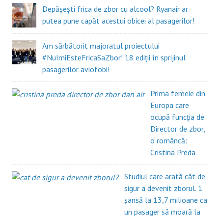
Depășești frica de zbor cu alcool? Ryanair ar
putea pune capăt acestui obicei al pasagerilor!
Am sărbătorit majoratul proiectului
#NuImiEsteFricaSaZbor! 18 ediții în sprijinul
pasagerilor aviofobi!
Prima femeie din
Europa care
ocupă funcția de
Director de zbor,
o româncă:
Cristina Preda
Studiul care arată cât de
sigur a devenit zborul. 1
șansă la 13,7 milioane ca
un pasager să moară la