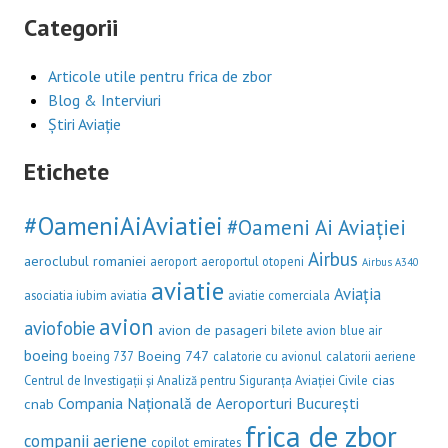
Categorii
Articole utile pentru frica de zbor
Blog & Interviuri
Știri Aviație
Etichete
#OameniAiAviatiei
#Oameni Ai Aviației
Airbus
aeroclubul romaniei
aeroport
aeroportul otopeni
Airbus A340
aviatie
Aviația
asociatia iubim aviatia
aviatie comerciala
avion
aviofobie
avion de pasageri
bilete avion
blue air
boeing
Boeing 747
boeing 737
calatorie cu avionul
calatorii aeriene
cias
Centrul de Investigații și Analiză pentru Siguranța Aviației Civile
Compania Națională de Aeroporturi București
cnab
frica de zbor
companii aeriene
copilot
emirates