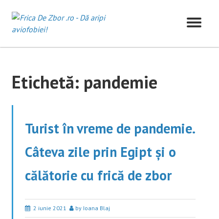
Skip
to
content
Etichetă:
pandemie
Turist în vreme de pandemie.
Câteva zile prin Egipt și o
călătorie cu frică de zbor
2 iunie 2021
by Ioana Blaj