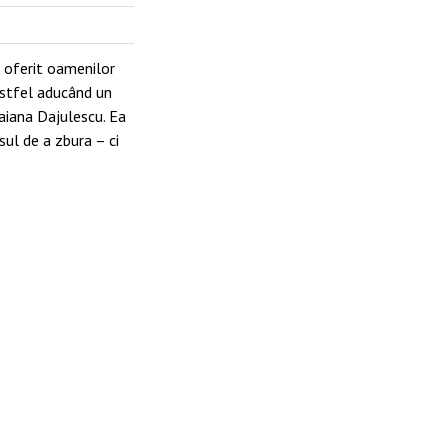
u oferit oamenilor
 astfel aducând un
 Daiana Dajulescu. Ea
isul de a zbura – ci