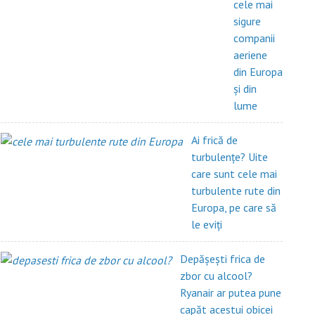
cele mai
sigure
companii
aeriene
din Europa
și din
lume
Ai frică de
turbulențe? Uite
care sunt cele mai
turbulente rute din
Europa, pe care să
le eviți
Depășești frica de
zbor cu alcool?
Ryanair ar putea pune
capăt acestui obicei