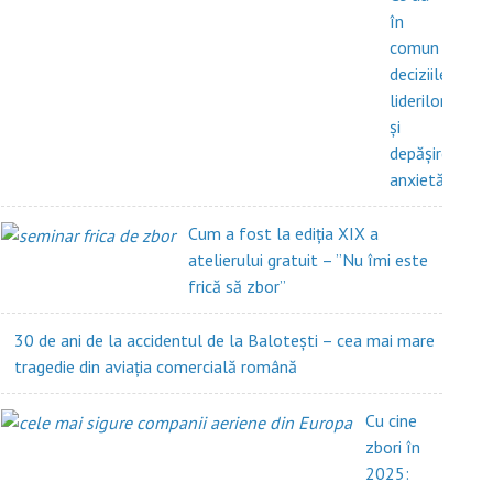
în
comun
deciziile
liderilor
și
depășirea
anxietății?
Cum a fost la ediția XIX a
atelierului gratuit – ”Nu îmi este
frică să zbor”
30 de ani de la accidentul de la Balotești – cea mai mare
tragedie din aviația comercială română
Cu cine
zbori în
2025: