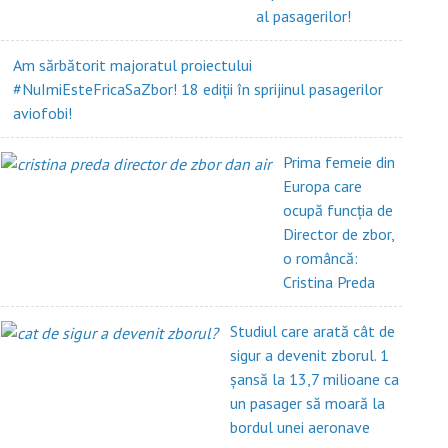
al pasagerilor!
Am sărbătorit majoratul proiectului
#NuImiEsteFricaSaZbor! 18 ediții în sprijinul pasagerilor
aviofobi!
Prima femeie din
Europa care
ocupă funcția de
Director de zbor,
o româncă:
Cristina Preda
Studiul care arată cât de
sigur a devenit zborul. 1
șansă la 13,7 milioane ca
un pasager să moară la
bordul unei aeronave