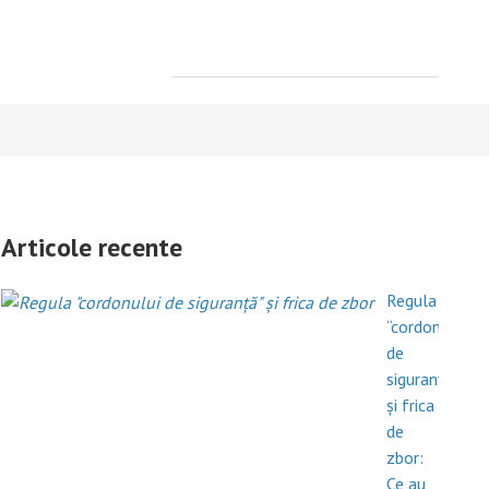
Search
for:
Articole recente
Regula
“cordonului
de
siguranță”
și frica
de
zbor:
Ce au