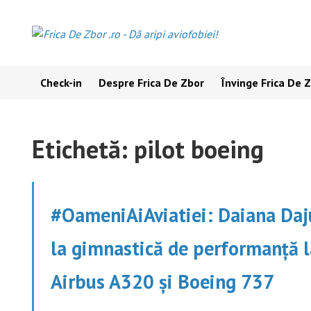
Skip
to
content
Check-in
Despre Frica De Zbor
Învinge Frica De 
Etichetă:
pilot boeing
#OameniAiAviatiei: Daiana Daj
la gimnastică de performanță l
Airbus A320 și Boeing 737