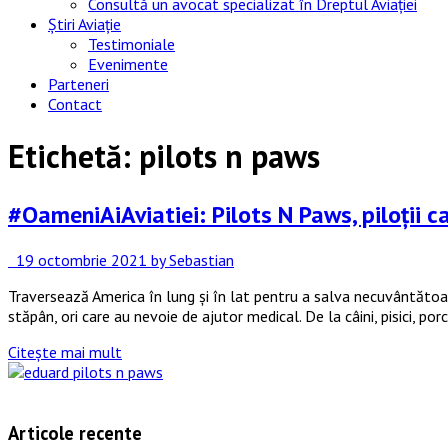
Consultă un avocat specializat în Dreptul Aviației
Știri Aviație
Testimoniale
Evenimente
Parteneri
Contact
Etichetă:
pilots n paws
#OameniAiAviatiei: Pilots N Paws, piloții c
19 octombrie 2021
by Sebastian
Traversează America în lung și în lat pentru a salva necuvântătoar
stăpân, ori care au nevoie de ajutor medical. De la câini, pisici, por
Citește mai mult
Articole recente