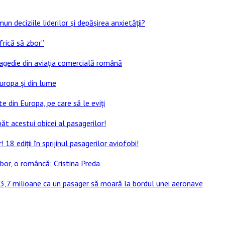
un deciziile liderilor și depășirea anxietății?
frică să zbor”
ragedie din aviația comercială română
Europa și din lume
e din Europa, pe care să le eviți
ăt acestui obicei al pasagerilor!
8 ediții în sprijinul pasagerilor aviofobi!
bor, o româncă: Cristina Preda
 13,7 milioane ca un pasager să moară la bordul unei aeronave