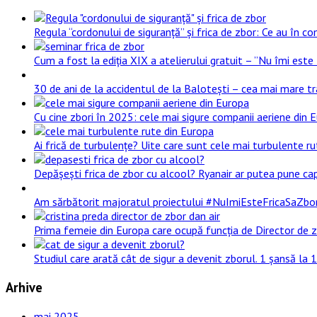
Regula “cordonului de siguranță” și frica de zbor: Ce au în com
Cum a fost la ediția XIX a atelierului gratuit – ”Nu îmi este 
30 de ani de la accidentul de la Balotești – cea mai mare t
Cu cine zbori în 2025: cele mai sigure companii aeriene din 
Ai frică de turbulențe? Uite care sunt cele mai turbulente rut
Depășești frica de zbor cu alcool? Ryanair ar putea pune cap
Am sărbătorit majoratul proiectului #NuImiEsteFricaSaZbor! 1
Prima femeie din Europa care ocupă funcția de Director de z
Studiul care arată cât de sigur a devenit zborul. 1 șansă la
Arhive
mai 2025