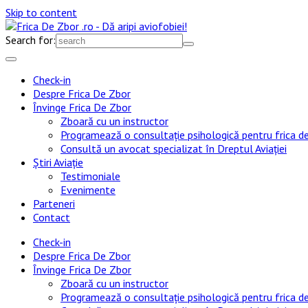
Skip to content
Search for:
Check-in
Despre Frica De Zbor
Învinge Frica De Zbor
Zboară cu un instructor
Programează o consultație psihologică pentru frica d
Consultă un avocat specializat în Dreptul Aviației
Știri Aviație
Testimoniale
Evenimente
Parteneri
Contact
Check-in
Despre Frica De Zbor
Învinge Frica De Zbor
Zboară cu un instructor
Programează o consultație psihologică pentru frica d