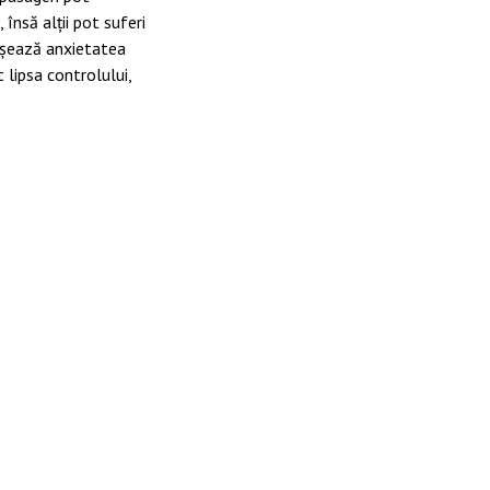
însă alţii pot suferi
nşează anxietatea
 lipsa controlului,