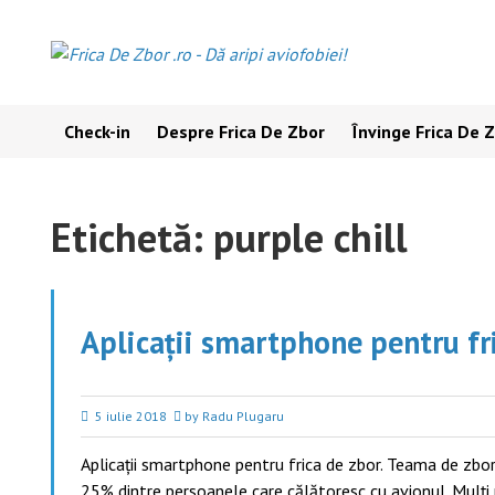
Skip
to
content
Check-in
Despre Frica De Zbor
Învinge Frica De 
Etichetă:
purple chill
Aplicații smartphone pentru fr
5 iulie 2018
by Radu Plugaru
Aplicații smartphone pentru frica de zbor. Teama de zbor
25% dintre persoanele care călătoresc cu avionul. Mulţi