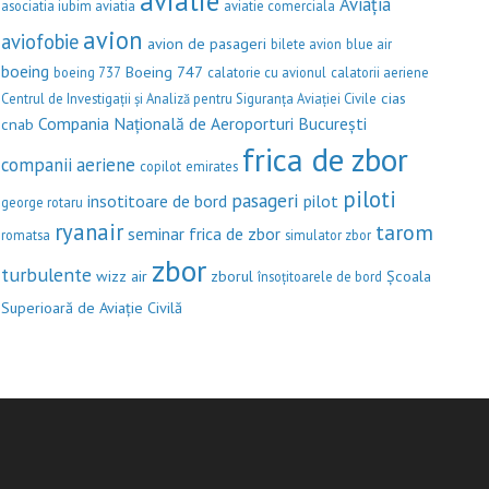
aviatie
Aviația
asociatia iubim aviatia
aviatie comerciala
avion
aviofobie
avion de pasageri
bilete avion
blue air
boeing
Boeing 747
boeing 737
calatorie cu avionul
calatorii aeriene
cias
Centrul de Investigații și Analiză pentru Siguranța Aviației Civile
Compania Națională de Aeroporturi București
cnab
frica de zbor
companii aeriene
copilot
emirates
piloti
pasageri
insotitoare de bord
pilot
george rotaru
ryanair
tarom
seminar frica de zbor
romatsa
simulator zbor
zbor
turbulente
wizz air
zborul
Școala
însoțitoarele de bord
Superioară de Aviație Civilă