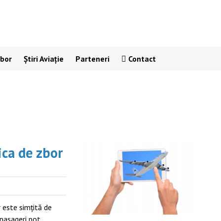
Zbor
Știri Aviație
Parteneri
Contact
ica de zbor
 este simţită de
 pasageri pot