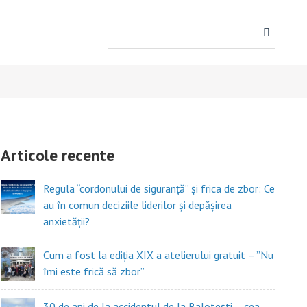
Search
for:
Articole recente
Regula “cordonului de siguranță” și frica de zbor: Ce
au în comun deciziile liderilor și depășirea
anxietății?
Cum a fost la ediția XIX a atelierului gratuit – ”Nu
îmi este frică să zbor”
30 de ani de la accidentul de la Balotești – cea