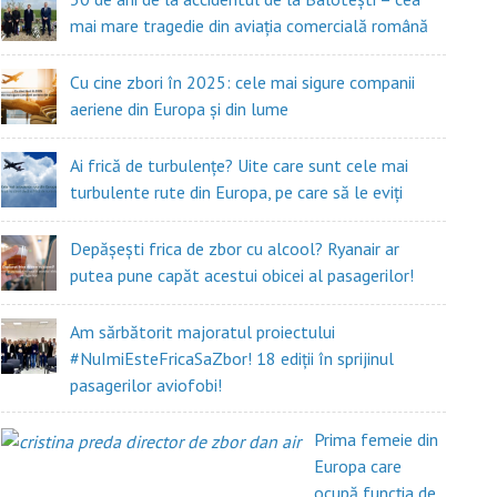
mai mare tragedie din aviația comercială română
Cu cine zbori în 2025: cele mai sigure companii
aeriene din Europa și din lume
Ai frică de turbulențe? Uite care sunt cele mai
turbulente rute din Europa, pe care să le eviți
Depășești frica de zbor cu alcool? Ryanair ar
putea pune capăt acestui obicei al pasagerilor!
Am sărbătorit majoratul proiectului
#NuImiEsteFricaSaZbor! 18 ediții în sprijinul
pasagerilor aviofobi!
Prima femeie din
Europa care
ocupă funcția de