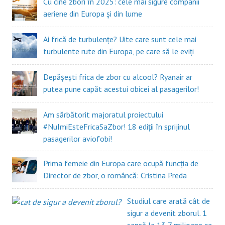
Cu cine zbori în 2025: cele mai sigure companii
aeriene din Europa și din lume
Ai frică de turbulențe? Uite care sunt cele mai
turbulente rute din Europa, pe care să le eviți
Depășești frica de zbor cu alcool? Ryanair ar
putea pune capăt acestui obicei al pasagerilor!
Am sărbătorit majoratul proiectului
#NuImiEsteFricaSaZbor! 18 ediții în sprijinul
pasagerilor aviofobi!
Prima femeie din Europa care ocupă funcția de
Director de zbor, o româncă: Cristina Preda
Studiul care arată cât de
sigur a devenit zborul. 1