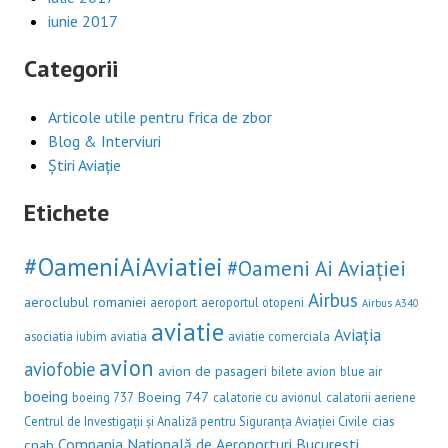
iunie 2017
Categorii
Articole utile pentru frica de zbor
Blog & Interviuri
Știri Aviație
Etichete
#OameniAiAviatiei
#Oameni Ai Aviației
Airbus
aeroclubul romaniei
aeroport
aeroportul otopeni
Airbus A340
aviatie
Aviația
asociatia iubim aviatia
aviatie comerciala
avion
aviofobie
avion de pasageri
bilete avion
blue air
boeing
Boeing 747
boeing 737
calatorie cu avionul
calatorii aeriene
cias
Centrul de Investigații și Analiză pentru Siguranța Aviației Civile
Compania Națională de Aeroporturi București
cnab