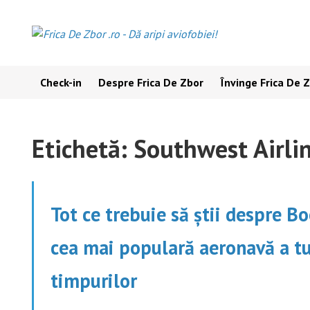
Skip
to
content
Check-in
Despre Frica De Zbor
Învinge Frica De 
Etichetă:
Southwest Airli
Tot ce trebuie să știi despre B
cea mai populară aeronavă a t
timpurilor