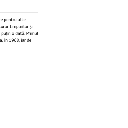
e pentru alte
ror timpurilor și
l puțin o dată. Primul
, în 1968, iar de