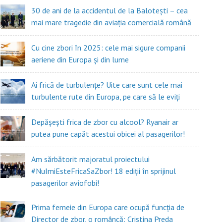
30 de ani de la accidentul de la Balotești – cea
mai mare tragedie din aviația comercială română
Cu cine zbori în 2025: cele mai sigure companii
aeriene din Europa și din lume
Ai frică de turbulențe? Uite care sunt cele mai
turbulente rute din Europa, pe care să le eviți
Depășești frica de zbor cu alcool? Ryanair ar
putea pune capăt acestui obicei al pasagerilor!
Am sărbătorit majoratul proiectului
#NuImiEsteFricaSaZbor! 18 ediții în sprijinul
pasagerilor aviofobi!
Prima femeie din Europa care ocupă funcția de
Director de zbor, o româncă: Cristina Preda