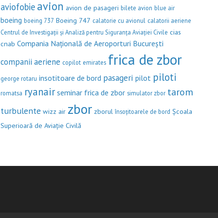
avion
aviofobie
avion de pasageri
bilete avion
blue air
boeing
Boeing 747
boeing 737
calatorie cu avionul
calatorii aeriene
cias
Centrul de Investigații și Analiză pentru Siguranța Aviației Civile
Compania Națională de Aeroporturi București
cnab
frica de zbor
companii aeriene
copilot
emirates
piloti
pasageri
insotitoare de bord
pilot
george rotaru
ryanair
tarom
seminar frica de zbor
romatsa
simulator zbor
zbor
turbulente
wizz air
zborul
Școala
însoțitoarele de bord
Superioară de Aviație Civilă