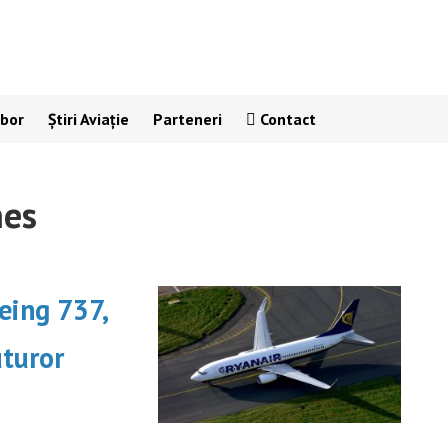
Zbor
Știri Aviație
Parteneri
Contact
nes
oeing 737,
uturor