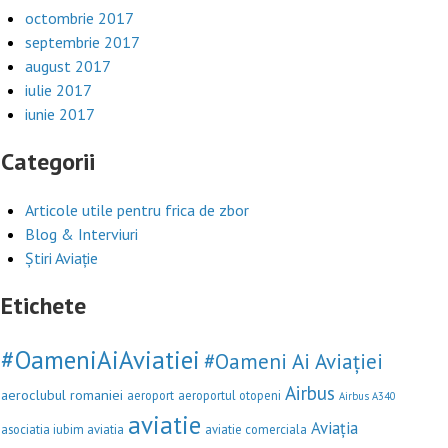
octombrie 2017
septembrie 2017
august 2017
iulie 2017
iunie 2017
Categorii
Articole utile pentru frica de zbor
Blog & Interviuri
Știri Aviație
Etichete
#OameniAiAviatiei
#Oameni Ai Aviației
Airbus
aeroclubul romaniei
aeroport
aeroportul otopeni
Airbus A340
aviatie
Aviația
asociatia iubim aviatia
aviatie comerciala