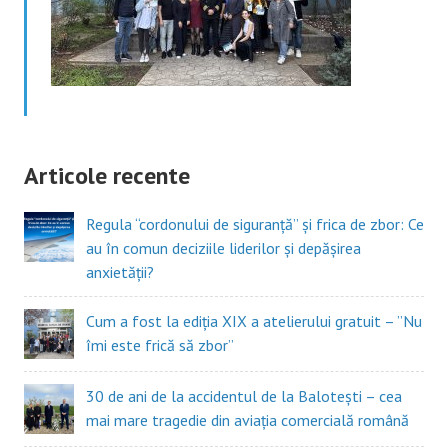
Articole recente
Regula “cordonului de siguranță” și frica de zbor: Ce
au în comun deciziile liderilor și depășirea
anxietății?
Cum a fost la ediția XIX a atelierului gratuit – ”Nu
îmi este frică să zbor”
30 de ani de la accidentul de la Balotești – cea
mai mare tragedie din aviația comercială română