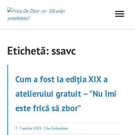
Skip
to
content
Etichetă:
ssavc
Cum a fost la ediția XIX a
atelierului gratuit – ”Nu îmi
este frică să zbor”
7 aprilie 2025
by Sebastian