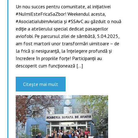
Un nou succes pentru comunitate, al inițiativei
#NuImiEsteFricaSaZbor! Weekendul acesta,
#AsociatiaIubimAviatia și #SSAvC au găzduit o nouă
ediție a atelierului special dedicat pasagerilor
aviofobi. Pe parcursul zilei de sâmbătă, 5.04.2025,
am fost martorii unor transformări uimitoare – de
la frică și nesiguranță, la înțelegere profundă și
încredere în propriile forțe! Participanții au
descoperit cum funcționează […]
Citește mai mult