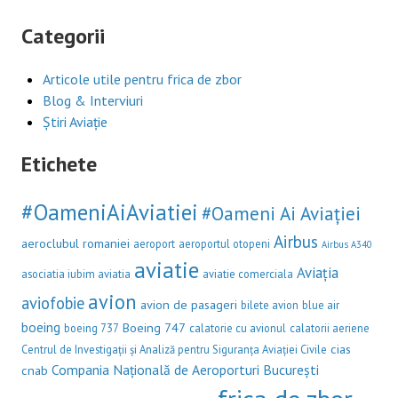
Categorii
Articole utile pentru frica de zbor
Blog & Interviuri
Știri Aviație
Etichete
#OameniAiAviatiei
#Oameni Ai Aviației
Airbus
aeroclubul romaniei
aeroport
aeroportul otopeni
Airbus A340
aviatie
Aviația
asociatia iubim aviatia
aviatie comerciala
avion
aviofobie
avion de pasageri
bilete avion
blue air
boeing
Boeing 747
boeing 737
calatorie cu avionul
calatorii aeriene
cias
Centrul de Investigații și Analiză pentru Siguranța Aviației Civile
Compania Națională de Aeroporturi București
cnab