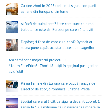
Cu cine zbori în 2025: cele mai sigure companii
aeriene din Europa și din lume
Ai frică de turbulențe? Uite care sunt cele mai
turbulente rute din Europa, pe care să le eviți
Depășești frica de zbor cu alcool? Ryanair ar
putea pune capăt acestui obicei al pasagerilor!
Am sărbătorit majoratul proiectului
#NuImiEsteFricaSaZbor! 18 ediții în sprijinul pasagerilor
aviofobi!
Prima femeie din Europa care ocupă funcția de
Director de zbor, o româncă: Cristina Preda
Studiul care arată cât de sigur a devenit zborul. 1
șansă la 13,7 milioane ca un pasager să moară la