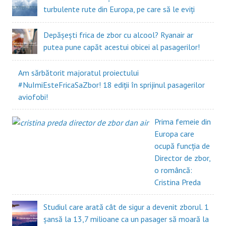
turbulente rute din Europa, pe care să le eviți
Depășești frica de zbor cu alcool? Ryanair ar
putea pune capăt acestui obicei al pasagerilor!
Am sărbătorit majoratul proiectului
#NuImiEsteFricaSaZbor! 18 ediții în sprijinul pasagerilor
aviofobi!
Prima femeie din
Europa care
ocupă funcția de
Director de zbor,
o româncă:
Cristina Preda
Studiul care arată cât de sigur a devenit zborul. 1
șansă la 13,7 milioane ca un pasager să moară la