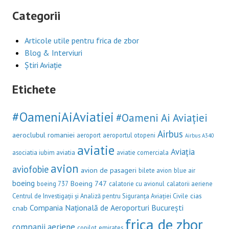
Categorii
Articole utile pentru frica de zbor
Blog & Interviuri
Știri Aviație
Etichete
#OameniAiAviatiei
#Oameni Ai Aviației
Airbus
aeroclubul romaniei
aeroport
aeroportul otopeni
Airbus A340
aviatie
Aviația
asociatia iubim aviatia
aviatie comerciala
avion
aviofobie
avion de pasageri
bilete avion
blue air
boeing
Boeing 747
boeing 737
calatorie cu avionul
calatorii aeriene
cias
Centrul de Investigații și Analiză pentru Siguranța Aviației Civile
Compania Națională de Aeroporturi București
cnab
frica de zbor
companii aeriene
copilot
emirates