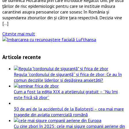
de duminică Hotărârea prin care introduce Regatul Unit pe lista
țărilor de risc epidemiologic pentru care se instituie măsura
carantinei asupra persoanelor care sosesc în România și
suspendarea zborurilor din și către țara respectivă. Decizia vine
[…]
Citește mai mult
Articole recente
Regula “cordonului de siguranță” și frica de zbor: Ce au în
comun deciziile liderilor și depășirea anxietății?
Cum a fost la ediția XIX a atelierului gratuit – ”Nu îmi
este frică să zbor”
30 de ani de la accidentul de la Balotești – cea mai mare
tragedie din aviația comercială română
Cu cine zbori în 2025: cele mai sigure companii aeriene din