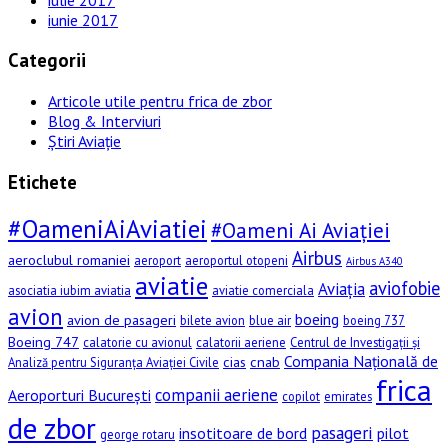
iunie 2017
Categorii
Articole utile pentru frica de zbor
Blog & Interviuri
Știri Aviație
Etichete
#OameniAiAviatiei
#Oameni Ai Aviației
Airbus
aeroclubul romaniei
aeroport
aeroportul otopeni
Airbus A340
aviatie
aviofobie
Aviația
asociatia iubim aviatia
aviatie comerciala
avion
boeing
avion de pasageri
bilete avion
blue air
boeing 737
Boeing 747
calatorie cu avionul
calatorii aeriene
Centrul de Investigații și
Compania Națională de
cias
cnab
Analiză pentru Siguranța Aviației Civile
frica
companii aeriene
Aeroporturi București
copilot
emirates
de zbor
pasageri
insotitoare de bord
pilot
george rotaru