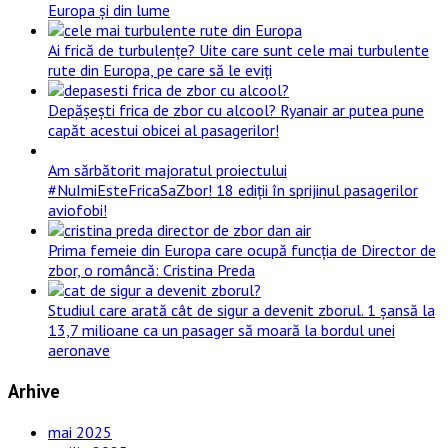
Europa și din lume
Ai frică de turbulențe? Uite care sunt cele mai turbulente
rute din Europa, pe care să le eviți
Depășești frica de zbor cu alcool? Ryanair ar putea pune
capăt acestui obicei al pasagerilor!
Am sărbătorit majoratul proiectului
#NuImiEsteFricaSaZbor! 18 ediții în sprijinul pasagerilor
aviofobi!
Prima femeie din Europa care ocupă funcția de Director de
zbor, o româncă: Cristina Preda
Studiul care arată cât de sigur a devenit zborul. 1 șansă la
13,7 milioane ca un pasager să moară la bordul unei
aeronave
Arhive
mai 2025