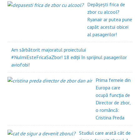
Depășești frica de
zbor cu alcool?
Ryanair ar putea pune
capăt acestui obicei
al pasagerilor!
Am sărbătorit majoratul proiectului
#NuImiEsteFricaSaZbor! 18 ediții în sprijinul pasagerilor
aviofobi!
Prima femeie din
Europa care
ocupă funcția de
Director de zbor,
o româncă:
Cristina Preda
Studiul care arată cât de