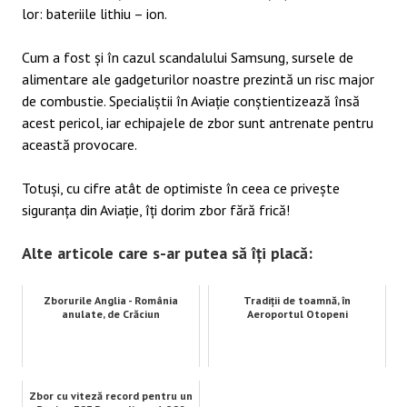
lor: bateriile lithiu – ion.
Cum a fost și în cazul scandalului Samsung, sursele de
alimentare ale gadgeturilor noastre prezintă un risc major
de combustie. Specialiștii în Aviație conștientizează însă
acest pericol, iar echipajele de zbor sunt antrenate pentru
această provocare.
Totuși, cu cifre atât de optimiste în ceea ce privește
siguranța din Aviație, îți dorim zbor fără frică!
Alte articole care s-ar putea să îți placă:
Zborurile Anglia - România
Tradiții de toamnă, în
anulate, de Crăciun
Aeroportul Otopeni
Zbor cu viteză record pentru un