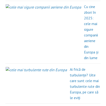
Cu cine
zbori în
2025:
cele mai
sigure
companii
aeriene
din
Europa și
din lume
Ai frică de
turbulențe? Uite
care sunt cele mai
turbulente rute din
Europa, pe care să
le eviți