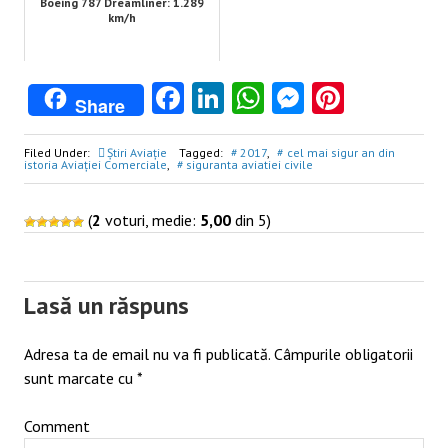
Boeing 787 Dreamliner: 1.289
km/h
Facebook
LinkedIn
WhatsApp
Messenge
Pintere
Share
Filed Under:
Știri Aviație
Tagged:
2017
,
cel mai sigur an din
istoria Aviației Comerciale
,
siguranta aviatiei civile
(
2
voturi, medie:
5,00
din 5)
Post
navigation
Lasă un răspuns
Adresa ta de email nu va fi publicată.
Câmpurile obligatorii
sunt marcate cu
*
Comment