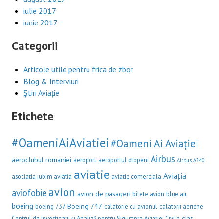
iulie 2017
iunie 2017
Categorii
Articole utile pentru frica de zbor
Blog & Interviuri
Știri Aviație
Etichete
#OameniAiAviatiei
#Oameni Ai Aviației
Airbus
aeroclubul romaniei
aeroport
aeroportul otopeni
Airbus A340
aviatie
Aviația
asociatia iubim aviatia
aviatie comerciala
avion
aviofobie
avion de pasageri
bilete avion
blue air
boeing
Boeing 747
boeing 737
calatorie cu avionul
calatorii aeriene
cias
Centrul de Investigații și Analiză pentru Siguranța Aviației Civile