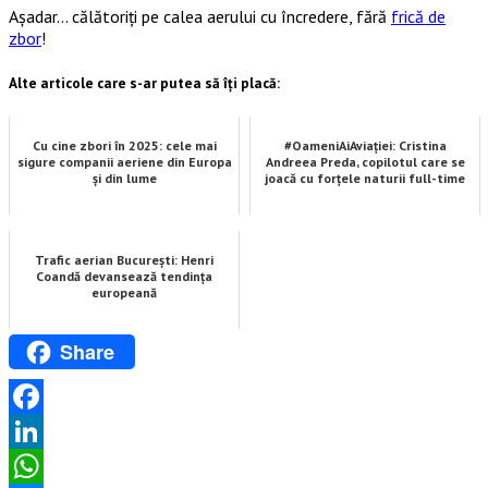
Așadar… călătoriți pe calea aerului cu încredere, fără
frică de
zbor
!
Alte articole care s-ar putea să îți placă:
Cu cine zbori în 2025: cele mai
#OameniAiAviației: Cristina
sigure companii aeriene din Europa
Andreea Preda, copilotul care se
și din lume
joacă cu forțele naturii full-time
Trafic aerian București: Henri
Coandă devansează tendința
europeană
Share
Facebook
LinkedIn