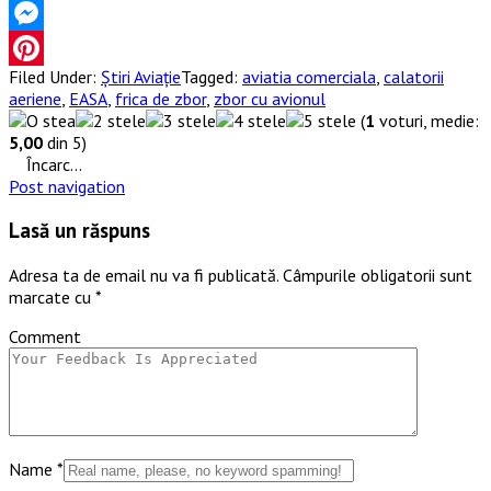
WhatsApp
Messenger
Filed Under:
Știri Aviație
Tagged:
aviatia comerciala
,
calatorii
Pinterest
aeriene
,
EASA
,
frica de zbor
,
zbor cu avionul
(
1
voturi, medie:
5,00
din 5)
Încarc...
Post navigation
Lasă un răspuns
Adresa ta de email nu va fi publicată.
Câmpurile obligatorii sunt
marcate cu
*
Comment
Name
*