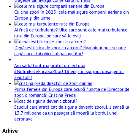
Cu cine zbori în 2025: cele mai sigure companii aeriene din
Europa și din lume
Ai frică de turbulențe? Uite care sunt cele mai turbulente
rute din Europa, pe care să le eviți
Depășești frica de zbor cu alcool? Ryanair ar putea pune
capăt acestui obicei al pasagerilor!
Am sărbătorit majoratul proiectului
#NuImiEsteFricaSaZbor! 18 ediții în sprijinul pasagerilor
aviofobi!
Prima femeie din Europa care ocupă funcția de Director de
zbor, o româncă: Cristina Preda
Studiul care arată cât de sigur a devenit zborul. 1 șansă la
13,7 milioane ca un pasager să moară la bordul unei
aeronave
Arhive