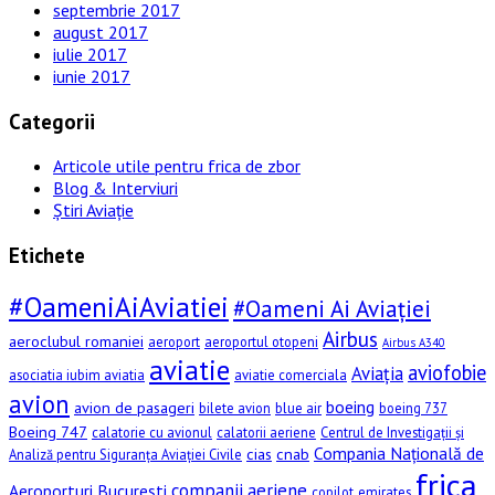
septembrie 2017
august 2017
iulie 2017
iunie 2017
Categorii
Articole utile pentru frica de zbor
Blog & Interviuri
Știri Aviație
Etichete
#OameniAiAviatiei
#Oameni Ai Aviației
Airbus
aeroclubul romaniei
aeroport
aeroportul otopeni
Airbus A340
aviatie
aviofobie
Aviația
asociatia iubim aviatia
aviatie comerciala
avion
boeing
avion de pasageri
bilete avion
blue air
boeing 737
Boeing 747
calatorie cu avionul
calatorii aeriene
Centrul de Investigații și
Compania Națională de
cias
cnab
Analiză pentru Siguranța Aviației Civile
frica
companii aeriene
Aeroporturi București
copilot
emirates