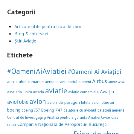
Categorii
Articole utile pentru frica de zbor
Blog & Interviuri
Știri Aviație
Etichete
#OameniAiAviatiei
#Oameni Ai Aviației
Airbus
aeroclubul romaniei
aeroport
aeroportul otopeni
Airbus A340
aviatie
Aviația
asociatia iubim aviatia
aviatie comerciala
avion
aviofobie
avion de pasageri
bilete avion
blue air
boeing
Boeing 747
boeing 737
calatorie cu avionul
calatorii aeriene
cias
Centrul de Investigații și Analiză pentru Siguranța Aviației Civile
Compania Națională de Aeroporturi București
cnab
frica de zbor