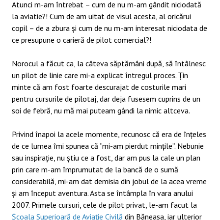
Atunci m-am întrebat – cum de nu m-am gândit niciodată
la aviatie?! Cum de am uitat de visul acesta, al oricărui
copil – de a zbura și cum de nu m-am interesat niciodata de
ce presupune o carieră de pilot comercial?!
Norocul a făcut ca, la câteva săptămâni după, să întâlnesc
un pilot de linie care mi-a explicat întregul proces. Țin
minte că am fost foarte descurajat de costurile mari
pentru cursurile de pilotaj, dar deja fusesem cuprins de un
soi de febră, nu mă mai puteam gândi la nimic altceva.
Privind înapoi la acele momente, recunosc că era de înțeles
de ce lumea îmi spunea că ”mi-am pierdut mințile”. Nebunie
sau inspirație, nu știu ce a fost, dar am pus la cale un plan
prin care m-am împrumutat de la bancă de o sumă
considerabilă, mi-am dat demisia din jobul de la acea vreme
și am început aventura. Asta se întâmpla în vara anului
2007. Primele cursuri, cele de pilot privat, le-am facut la
Școala Superioară de Aviație Civilă
din Băneasa, iar ulterior