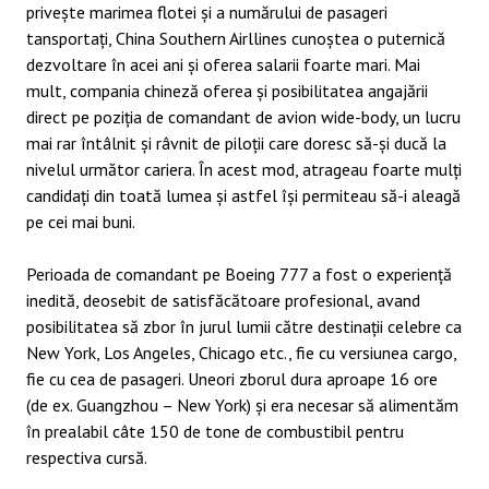
privește marimea flotei și a numărului de pasageri
tansportați, China Southern Airllines cunoștea o puternică
dezvoltare în acei ani și oferea salarii foarte mari. Mai
mult, compania chineză oferea și posibilitatea angajării
direct pe poziția de comandant de avion wide-body, un lucru
mai rar întâlnit și râvnit de piloții care doresc să-și ducă la
nivelul următor cariera. În acest mod, atrageau foarte mulți
candidați din toată lumea și astfel își permiteau să-i aleagă
pe cei mai buni.
Perioada de comandant pe Boeing 777 a fost o experiență
inedită, deosebit de satisfăcătoare profesional, avand
posibilitatea să zbor în jurul lumii către destinații celebre ca
New York, Los Angeles, Chicago etc., fie cu versiunea cargo,
fie cu cea de pasageri. Uneori zborul dura aproape 16 ore
(de ex. Guangzhou – New York) și era necesar să alimentăm
în prealabil câte 150 de tone de combustibil pentru
respectiva cursă.