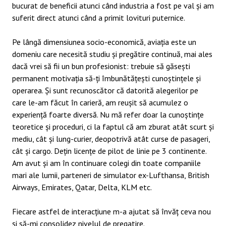
bucurat de beneficii atunci când industria a fost pe val și am
suferit direct atunci când a primit lovituri puternice.
Pe lângă dimensiunea socio-economică, aviația este un
domeniu care necesită studiu și pregătire continuă, mai ales
dacă vrei să fii un bun profesionist: trebuie să găsești
permanent motivația să-ți îmbunătățești cunoștințele și
operarea. Și sunt recunoscător că datorită alegerilor pe
care le-am făcut în carieră, am reușit să acumulez o
experiență foarte diversă. Nu mă refer doar la cunoștințe
teoretice și proceduri, ci la faptul că am zburat atât scurt și
mediu, cât și lung-curier, deopotrivă atât curse de pasageri,
cât și cargo. Dețin licențe de pilot de linie pe 3 continente.
Am avut și am în continuare colegi din toate companiile
mari ale lumii, parteneri de simulator ex-Lufthansa, British
Airways, Emirates, Qatar, Delta, KLM etc.
Fiecare astfel de interacțiune m-a ajutat să învăț ceva nou
și să-mi consolidez nivelul de pregatire.