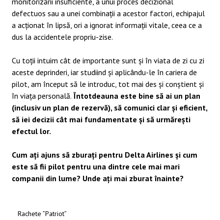
monitorizării insuficiente, a unui proces decizional
defectuos sau a unei combinații a acestor factori, echipajul
a acționat în lipsă, ori a ignorat informații vitale, ceea ce a
dus la accidentele propriu-zise.
Cu toții intuim cât de importante sunt și în viata de zi cu zi
aceste deprinderi, iar studiind și aplicându-le în cariera de
pilot, am început să le introduc, tot mai des și conștient și
în viața personală.
Întotdeauna este bine să ai un plan
(inclusiv un plan de rezervă), să comunici clar și eficient,
să iei decizii cât mai fundamentate și să urmărești
efectul lor.
Cum ați ajuns să zburați pentru Delta Airlines și cum
este să fii pilot pentru una dintre cele mai mari
companii din lume? Unde ați mai zburat înainte?
Rachete ”Patriot”