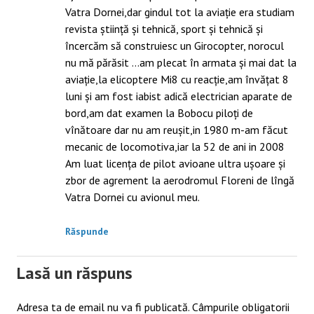
Vatra Dornei,dar gindul tot la aviație era studiam
revista știință și tehnică, sport și tehnică și
încercăm să construiesc un Girocopter, norocul
nu mă părăsit …am plecat în armata și mai dat la
aviație,la elicoptere Mi8 cu reacție,am învățat 8
luni și am fost iabist adică electrician aparate de
bord,am dat examen la Bobocu piloți de
vînătoare dar nu am reușit,in 1980 m-am făcut
mecanic de locomotiva,iar la 52 de ani in 2008
Am luat licența de pilot avioane ultra ușoare și
zbor de agrement la aerodromul Floreni de lîngă
Vatra Dornei cu avionul meu.
Răspunde
Lasă un răspuns
Adresa ta de email nu va fi publicată.
Câmpurile obligatorii