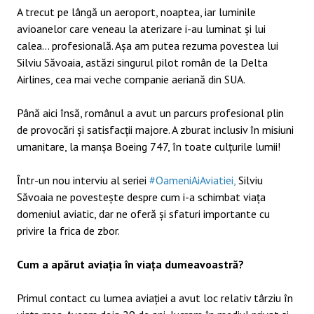
A trecut pe lângă un aeroport, noaptea, iar luminile
avioanelor care veneau la aterizare i-au luminat și lui
calea… profesională. Așa am putea rezuma povestea lui
Silviu Săvoaia, astăzi singurul pilot român de la Delta
Airlines, cea mai veche companie aeriană din SUA.
Până aici însă, românul a avut un parcurs profesional plin
de provocări și satisfacții majore. A zburat inclusiv în misiuni
umanitare, la manșa Boeing 747, în toate culțurile lumii!
Într-un nou interviu al seriei
#OameniAiAviatiei,
Silviu
Săvoaia ne povestește despre cum i-a schimbat viața
domeniul aviatic, dar ne oferă și sfaturi importante cu
privire la frica de zbor.
Cum a apărut aviația în viața dumeavoastră?
Primul contact cu lumea aviației a avut loc relativ târziu în