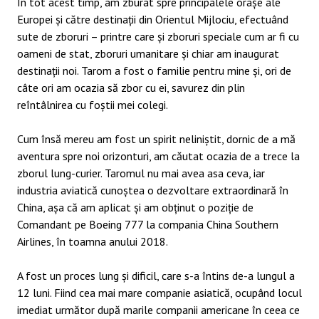
În tot acest timp, am zburat spre principalele orașe ale
Europei și către destinații din Orientul Mijlociu, efectuând
sute de zboruri – printre care și zboruri speciale cum ar fi cu
oameni de stat, zboruri umanitare și chiar am inaugurat
destinații noi. Tarom a fost o familie pentru mine și, ori de
câte ori am ocazia să zbor cu ei, savurez din plin
reîntâlnirea cu foștii mei colegi.
Cum însă mereu am fost un spirit neliniștit, dornic de a mă
aventura spre noi orizonturi, am căutat ocazia de a trece la
zborul lung-curier. Taromul nu mai avea asa ceva, iar
industria aviatică cunoștea o dezvoltare extraordinară în
China, așa că am aplicat și am obținut o poziție de
Comandant pe Boeing 777 la compania China Southern
Airlines, în toamna anului 2018.
A fost un proces lung și dificil, care s-a întins de-a lungul a
12 luni. Fiind cea mai mare companie asiatică, ocupând locul
imediat următor după marile companii americane în ceea ce