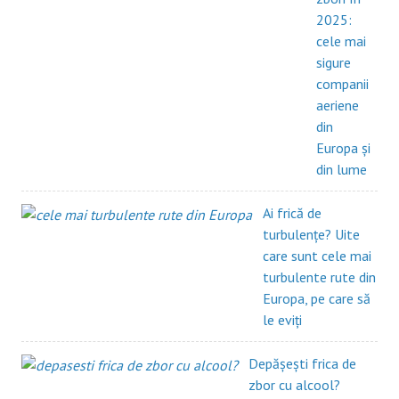
2025:
cele mai
sigure
companii
aeriene
din
Europa și
din lume
Ai frică de
turbulențe? Uite
care sunt cele mai
turbulente rute din
Europa, pe care să
le eviți
Depășești frica de
zbor cu alcool?