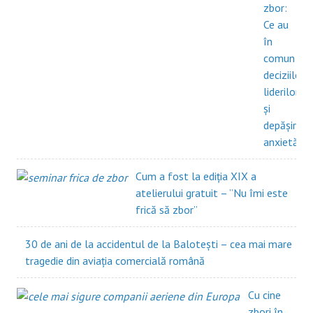
zbor:
Ce au
în
comun
deciziile
liderilor
și
depășirea
anxietății?
Cum a fost la ediția XIX a
atelierului gratuit – ”Nu îmi este
frică să zbor”
30 de ani de la accidentul de la Balotești – cea mai mare
tragedie din aviația comercială română
Cu cine
zbori în