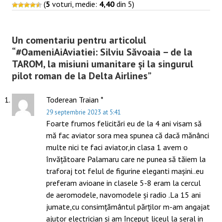
(
5
voturi, medie:
4,40
din 5)
Post
navigation
Un comentariu pentru articolul
“
#OameniAiAviatiei: Silviu Săvoaia – de la
TAROM, la misiuni umanitare și la singurul
pilot roman de la Delta Airlines
”
Toderean Traian *
29 septembrie 2023 at 5:41
Foarte frumos felicitări eu de la 4 ani visam să
mă fac aviator sora mea spunea că dacă mănânci
multe nici te faci aviator,in clasa 1 avem o
învățătoare Palamaru care ne punea să tăiem la
traforaj tot felul de figurine eleganti mașini..eu
preferam avioane in clasele 5-8 eram la cercul
de aeromodele, navomodele și radio .La 15 ani
jumate,cu consimțământul părților m-am angajat
ajutor electrician și am început liceul la seral in