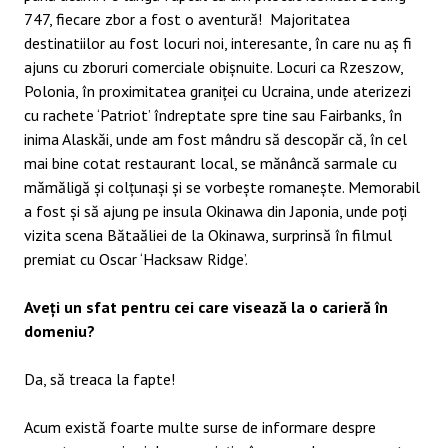
747, fiecare zbor a fost o aventură! Majoritatea
destinatiilor au fost locuri noi, interesante, în care nu aș fi
ajuns cu zboruri comerciale obișnuite. Locuri ca Rzeszow,
Polonia, în proximitatea graniței cu Ucraina, unde aterizezi
cu rachete ‘Patriot’ îndreptate spre tine sau Fairbanks, în
inima Alaskăi, unde am fost mândru să descopăr că, în cel
mai bine cotat restaurant local, se mănâncă sarmale cu
mămăligă și colțunași și se vorbește romanește. Memorabil
a fost și să ajung pe insula Okinawa din Japonia, unde poți
vizita scena Bătaăliei de la Okinawa, surprinsă în filmul
premiat cu Oscar ‘Hacksaw Ridge’.
Aveți un sfat pentru cei care visează la o carieră în
domeniu?
Da, să treaca la fapte!
Acum există foarte multe surse de informare despre