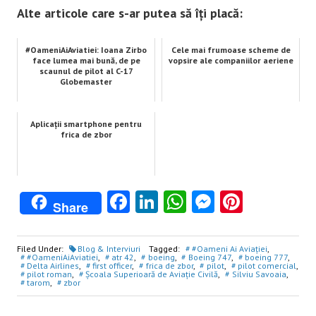
Alte articole care s-ar putea să îți placă:
#OameniAiAviatiei: Ioana Zirbo
Cele mai frumoase scheme de
face lumea mai bună, de pe
vopsire ale companiilor aeriene
scaunul de pilot al C-17
Globemaster
Aplicații smartphone pentru
frica de zbor
Facebook
LinkedIn
WhatsApp
Messenge
Pintere
Share
Filed Under:
Blog & Interviuri
Tagged:
#Oameni Ai Aviației
,
#OameniAiAviatiei
,
atr 42
,
boeing
,
Boeing 747
,
boeing 777
,
Delta Airlines
,
first officer
,
frica de zbor
,
pilot
,
pilot comercial
,
pilot roman
,
Școala Superioară de Aviație Civilă
,
Silviu Savoaia
,
tarom
,
zbor