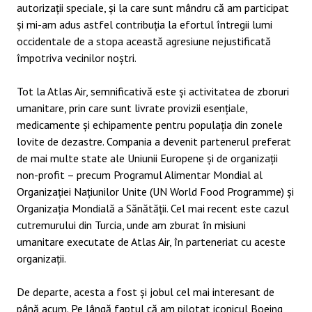
autorizații speciale, și la care sunt mândru că am participat
și mi-am adus astfel contribuția la efortul întregii lumi
occidentale de a stopa această agresiune nejustificată
împotriva vecinilor noștri.
Tot la Atlas Air, semnificativă este și activitatea de zboruri
umanitare, prin care sunt livrate provizii esențiale,
medicamente și echipamente pentru populația din zonele
lovite de dezastre. Compania a devenit partenerul preferat
de mai multe state ale Uniunii Europene și de organizații
non-profit – precum Programul Alimentar Mondial al
Organizației Națiunilor Unite (UN World Food Programme) și
Organizația Mondială a Sănătății. Cel mai recent este cazul
cutremurului din Turcia, unde am zburat în misiuni
umanitare executate de Atlas Air, în parteneriat cu aceste
organizații.
De departe, acesta a fost și jobul cel mai interesant de
până acum. Pe lângă faptul că am pilotat iconicul Boeing