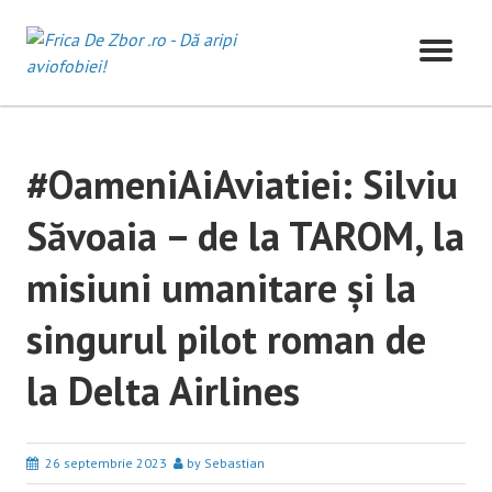
Skip
to
content
#OameniAiAviatiei: Silviu
Săvoaia – de la TAROM, la
misiuni umanitare și la
singurul pilot roman de
la Delta Airlines
26 septembrie 2023
by Sebastian