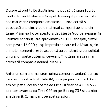
Despre zborul la Delta Airlines nu pot să vă spun foarte
multe, întrucât abia am început trainingul pentru ei. Este
cea mai veche companie americană – încă activă și
totodată una dintre cele mai mari companii aeriene din
lume. Mărimea flotei acestora depășeste 900 de avioane în
utilizare continuă, are aproximativ 90.000 angajați, dintre
care peste 16.000 piloți. Impresia pe care mi-a lăsat-o, din
primele momente, este aceea că au construit și consolidat
un brand foarte puternic, devenind în ultimii ani cea mai
premiată companie aeriană din SUA.
Anterior, cum am mai spus, prima companie aeriană pentru
care am lucrat a fost TAROM, unde pe parcursul a 10 ani
am ocupat succesiv poziția de First Officer pe ATR 42/72,
apoi am avansat ca First Officer pe Boeing 737 și ulterior
am devenit Comandant pe același avion.