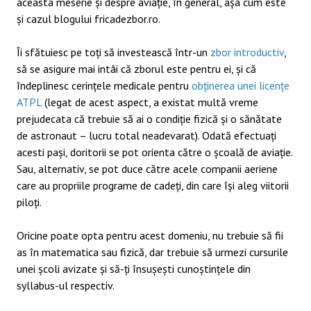
aceasta meserie și despre aviație, în general, așa cum este
și cazul blogului fricadezbor.ro.
Îi sfătuiesc pe toți să investească într-un
zbor introductiv
,
să se asigure mai intâi că zborul este pentru ei, și că
îndeplinesc cerințele medicale pentru
obținerea unei licențe
ATPL
(legat de acest aspect, a existat multă vreme
prejudecata că trebuie să ai o condiție fizică și o sănătate
de astronaut – lucru total neadevarat). Odată efectuați
acesti pași, doritorii se pot orienta către o școală de aviație.
Sau, alternativ, se pot duce către acele companii aeriene
care au propriile programe de cadeți, din care își aleg viitorii
piloți.
Oricine poate opta pentru acest domeniu, nu trebuie să fii
as în matematica sau fizică, dar trebuie să urmezi cursurile
unei școli avizate și să-ți însușești cunoștințele din
syllabus-ul respectiv.