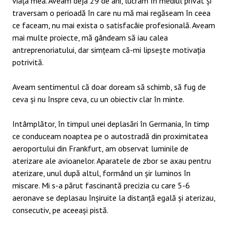
viața mea. Aveam deja 29 de ani, lucram în mediul privat și
traversam o perioadă în care nu mă mai regăseam în ceea
ce faceam, nu mai exista o satisfacâie profesională. Aveam
mai multe proiecte, mă gândeam să iau calea
antreprenoriatului, dar simțeam că-mi lipsește motivația
potrivită.
Aveam sentimentul că doar doream să schimb, să fug de
ceva și nu înspre ceva, cu un obiectiv clar în minte.
Intâmplător, în timpul unei deplasări în Germania, în timp
ce conduceam noaptea pe o autostradă din proximitatea
aeroportului din Frankfurt, am observat luminile de
aterizare ale avioanelor. Aparatele de zbor se axau pentru
aterizare, unul după altul, formând un șir luminos în
miscare. Mi s-a părut fascinantă precizia cu care 5-6
aeronave se deplasau înșiruite la distanță egală și aterizau,
consecutiv, pe aceeași pistă.