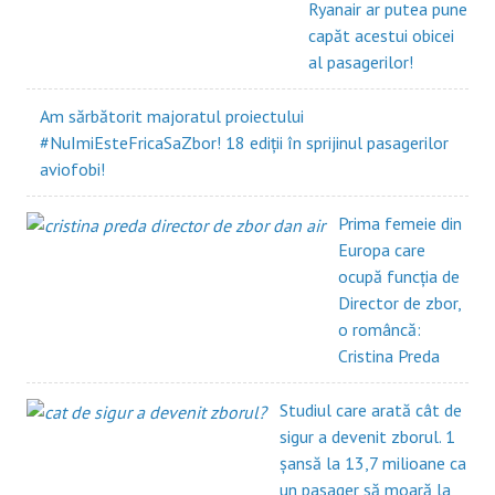
Ryanair ar putea pune
capăt acestui obicei
al pasagerilor!
Am sărbătorit majoratul proiectului
#NuImiEsteFricaSaZbor! 18 ediții în sprijinul pasagerilor
aviofobi!
Prima femeie din
Europa care
ocupă funcția de
Director de zbor,
o româncă:
Cristina Preda
Studiul care arată cât de
sigur a devenit zborul. 1
șansă la 13,7 milioane ca
un pasager să moară la