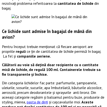
rezolvați problema referitoarea la
cantitatea de lichide
din
bagaj.
Ce lichide sunt admise în bagajul de mână din
avion?
Pentru început trebuie menționat că fiecare aeroport are
propriile
reguli
ce țin de cantitatea de lichide permisă în bagaj.
La fel și
companiile aeriene.
Călătorii au voie să dețină doar recipiente cu o cantitate
mică de lichide, de regulă 100 ml. Containerele trebuie sa
fie transparente și închise.
Din categoria lichidelor fac parte: parfumurile, șampoanele,
uleiurile, sosurile, sucurile, apa îmbuteliată, băuturile alcoolice,
aerosolii, precum deodorantele și sprayurile anti bronz. Din
aceeași categorie regăsim și balsamul pentru buze, produsele de
styling, mierea,
pasta de dinți
și cașcavalurile moi.
Aceste
produse pot depăși cantitatea de 100 ml și nu necesită să