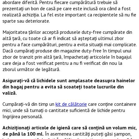
abordare diferită. Pentru fiecare cumpărătură trebuie să
prezentați un bon de casă pe care este inclusă ora când a fost
realizată achiziția. La fel este important ca recipientele să nu fie
sparte sau deteriorate.
Majoritatea țărilor acceptă produsele duty-free cumpărate din
altă țară, cu toate că ar fi indicat să așteptați ultimul zbor
pentru a face cumpărături, pentru a evita situații mai complicate.
Dacă cumpărați produse din magazine duty-free în timpul unui
zbor de tranzit prin altă țară, împachetați articolele în bagajul
care deja a fost verificat pentru a nu fi verificat din nou la
zborul următor de legătură.
Asigurați-vă că lichidele sunt amplasate deasupra hainelor
din bagaj pentru a evita să scoateți toate lucrurile din
valiză.
Cumpărați-vă din timp un
kit de călătorie
care conține containere
mici, unde să turnați o cantitate suficientă de lichide pentru
îngrijirea personală.
Achiziționați articole de igienă care să conțină un volum mic,
de până la 100 ml.
În asemenea cantități puteți găsi șampon,