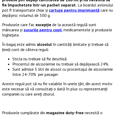
fie împachetate într-un pachet separat.
La boardul avionului
pot fi transportate chiar și
cartușe pentru imprimantă
care nu
depășesc volumul de 500 g.
Produsele care fac
excepție
de la această regulă sunt
mâncarea și
sucurile pentru copii
, medicamentele și produsele
înghețate.
În bagaj este admis
alcoolul
în cantități limitate și trebuie să
țineți cont de câteva reguli.
Sticla nu trebuie să fie deschisă.
Procentul de alcoolemie nu trebuie să depășească 24%.
Sunt admise 5 litri de alcool cu procentajul de alcoolemie
între 24-70% per pasager.
Aceste reguli pot să nu fie valabile în unele țări, din acest motiv
este necesar să vă consultați o dată în plus cu reprezentanții
companiei cu care aveți zborul.
Produsele cumpărate din
magazine duty-free
necesită o