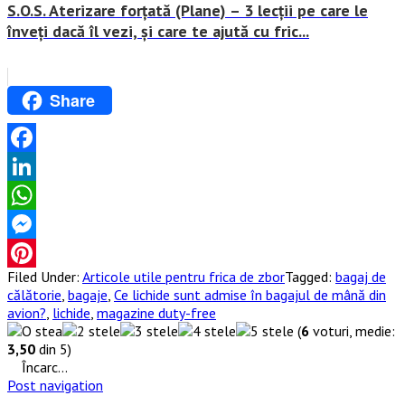
S.O.S. Aterizare forțată (Plane) – 3 lecții pe care le
înveți dacă îl vezi, și care te ajută cu fric...
Share
Facebook
LinkedIn
WhatsApp
Messenger
Filed Under:
Articole utile pentru frica de zbor
Tagged:
bagaj de
Pinterest
călătorie
,
bagaje
,
Ce lichide sunt admise în bagajul de mână din
avion?
,
lichide
,
magazine duty-free
(
6
voturi, medie:
3,50
din 5)
Încarc...
Post navigation