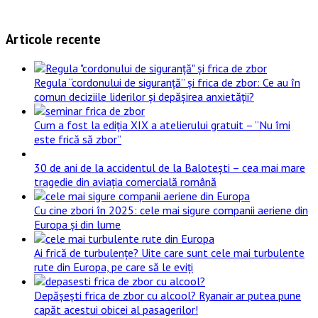
Articole recente
Regula “cordonului de siguranță” și frica de zbor: Ce au în
comun deciziile liderilor și depășirea anxietății?
Cum a fost la ediția XIX a atelierului gratuit – ”Nu îmi
este frică să zbor”
30 de ani de la accidentul de la Balotești – cea mai mare
tragedie din aviația comercială română
Cu cine zbori în 2025: cele mai sigure companii aeriene din
Europa și din lume
Ai frică de turbulențe? Uite care sunt cele mai turbulente
rute din Europa, pe care să le eviți
Depășești frica de zbor cu alcool? Ryanair ar putea pune
capăt acestui obicei al pasagerilor!