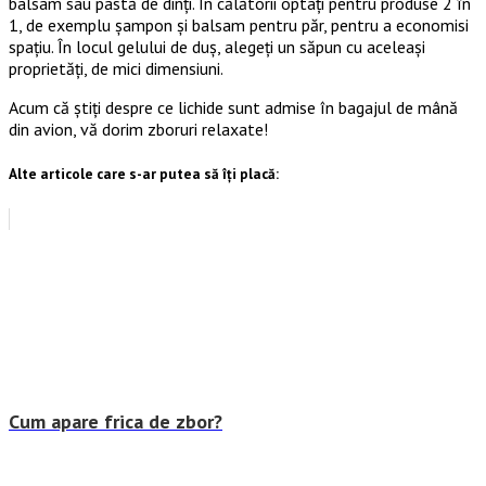
balsam sau pastă de dinți. În călătorii optați pentru produse 2 în
1, de exemplu șampon și balsam pentru păr, pentru a economisi
spațiu. În locul gelului de duș, alegeți un săpun cu aceleași
proprietăți, de mici dimensiuni.
Acum că știți despre ce lichide sunt admise în bagajul de mână
din avion, vă dorim zboruri relaxate!
Alte articole care s-ar putea să îți placă:
Cum apare frica de zbor?