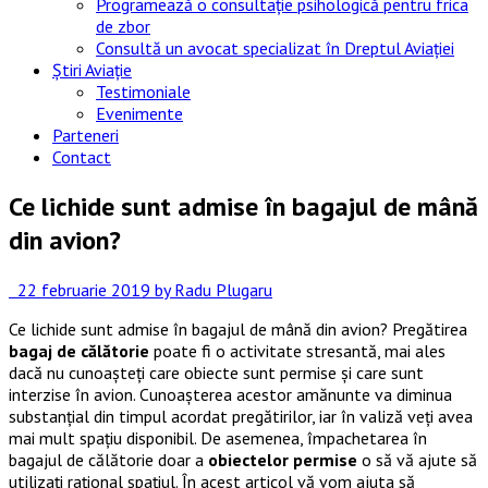
Programează o consultație psihologică pentru frica
de zbor
Consultă un avocat specializat în Dreptul Aviației
Știri Aviație
Testimoniale
Evenimente
Parteneri
Contact
Ce lichide sunt admise în bagajul de mână
din avion?
22 februarie 2019
by Radu Plugaru
Ce lichide sunt admise în bagajul de mână din avion? Pregătirea
bagaj de călătorie
poate fi o activitate stresantă, mai ales
dacă nu cunoașteți care obiecte sunt permise și care sunt
interzise în avion. Cunoașterea acestor amănunte va diminua
substanțial din timpul acordat pregătirilor, iar în valiză veți avea
mai mult spațiu disponibil. De asemenea, împachetarea în
bagajul de călătorie doar a
obiectelor permise
o să vă ajute să
utilizați rațional spațiul. În acest articol vă vom ajuta să