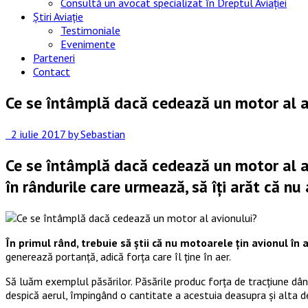
Consultă un avocat specializat în Dreptul Aviației
Știri Aviație
Testimoniale
Evenimente
Parteneri
Contact
Ce se întâmplă dacă cedează un motor al a
2 iulie 2017
by Sebastian
Ce se întâmplă dacă cedează un motor al avi
în rândurile care urmează, să îți arăt că nu a
În primul rând, trebuie să știi că nu motoarele țin avionul în 
generează portanță, adică forța care îl ține în aer.
Să luăm exemplul păsărilor. Păsările produc forța de tracțiune dând
despică aerul, împingând o cantitate a acestuia deasupra și alta 