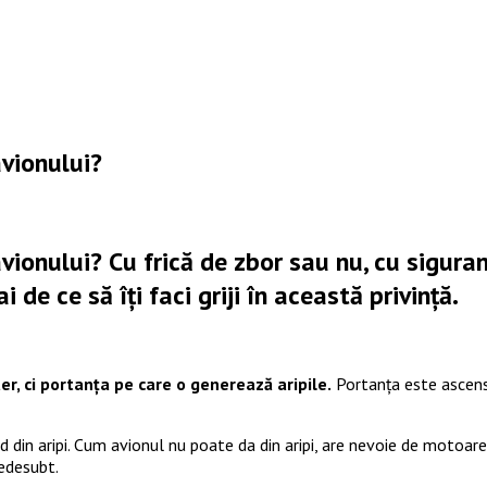
vionului?
onului? Cu frică de zbor sau nu, cu siguranț
i de ce să îți faci griji în această privință.
aer, ci portanța pe care o generează aripile.
Portanța este ascensi
 din aripi. Cum avionul nu poate da din aripi, are nevoie de motoare
dedesubt.