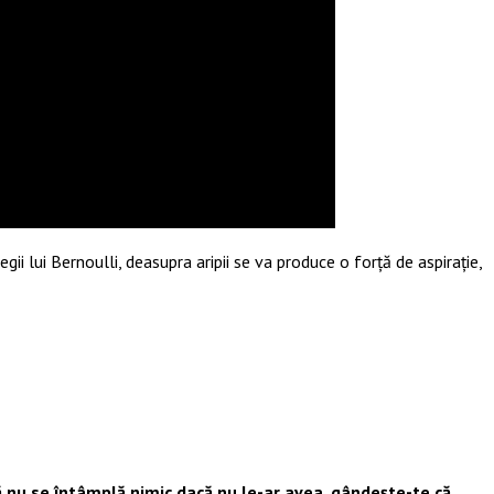
i lui Bernoulli, deasupra aripii se va produce o forță de aspirație,
 nu se întâmplă nimic dacă nu le-ar avea, gândește-te că