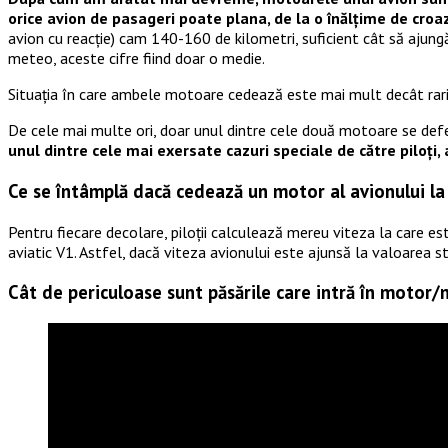
orice avion de pasageri poate plana, de la o înălțime de croazi
avion cu reacție) cam 140-160 de kilometri, suficient cât să ajungă 
meteo, aceste cifre fiind doar o medie.
Situația în care ambele motoare cedează este mai mult decât rar
De cele mai multe ori, doar unul dintre cele două motoare se defe
unul dintre cele mai exersate cazuri speciale de către piloți, atâ
Ce se întâmplă dacă cedează un motor al avionului la
Pentru fiecare decolare, piloții calculează mereu viteza la care est
aviatic V1. Astfel, dacă viteza avionului este ajunsă la valoarea 
Cât de periculoase sunt păsările care intră în motor