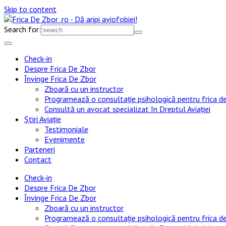
Skip to content
Search for:
Check-in
Despre Frica De Zbor
Învinge Frica De Zbor
Zboară cu un instructor
Programează o consultație psihologică pentru frica d
Consultă un avocat specializat în Dreptul Aviației
Știri Aviație
Testimoniale
Evenimente
Parteneri
Contact
Check-in
Despre Frica De Zbor
Învinge Frica De Zbor
Zboară cu un instructor
Programează o consultație psihologică pentru frica d