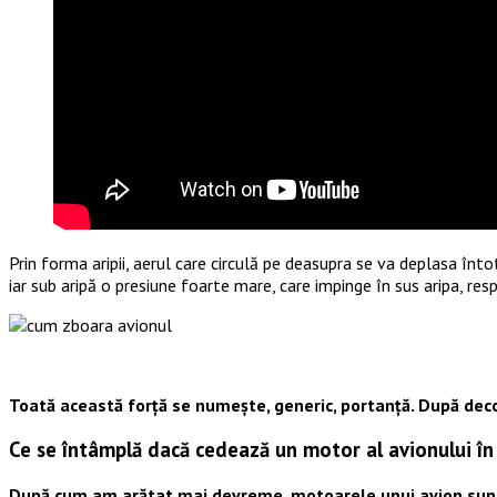
Prin forma aripii, aerul care circulă pe deasupra se va deplasa înto
iar sub aripă o presiune foarte mare, care impinge în sus aripa, res
Toată această forță se numește, generic, portanță. După deco
Ce se întâmplă dacă cedează un motor al avionului în 
După cum am arătat mai devreme, motoarele unui avion sunt do