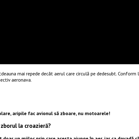
tdeauna mai repede decât aerul care circulă pe dedesubt. Conform legi
pectiv aeronava.
lare, aripile fac avionul să zboare, nu motoarele!
zborul la croazieră?
ar un mijloc prin care acesta ajunge în aer, iar ca dovadă că