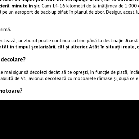
eră, minute în șir.
Cam 14-16 kilometri de la înălțimea de 1.000 de
pe un aeroport de back-up bifat în planul de zbor. Desigur, acest luc
isimă.
ctează, iar zborul poate continua cu bine până la destinație.
Acest 
t în timpul școlarizării, cât și ulterior. Atât în situații reale, 
 decolare?
e mai sigur să decolezi decât să te oprești, în funcție de pistă, înc
stabilită de V1, avionul decolează cu motoarele rămase și, după ce e
/motoare?