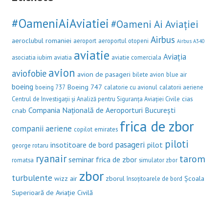
#OameniAiAviatiei
#Oameni Ai Aviației
Airbus
aeroclubul romaniei
aeroport
aeroportul otopeni
Airbus A340
aviatie
Aviația
asociatia iubim aviatia
aviatie comerciala
avion
aviofobie
avion de pasageri
bilete avion
blue air
boeing
Boeing 747
boeing 737
calatorie cu avionul
calatorii aeriene
cias
Centrul de Investigații și Analiză pentru Siguranța Aviației Civile
Compania Națională de Aeroporturi București
cnab
frica de zbor
companii aeriene
copilot
emirates
piloti
pasageri
insotitoare de bord
pilot
george rotaru
ryanair
tarom
seminar frica de zbor
romatsa
simulator zbor
zbor
turbulente
wizz air
zborul
Școala
însoțitoarele de bord
Superioară de Aviație Civilă