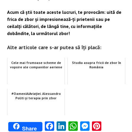
Acum că știi toate aceste lucruri, te provocăm: uită de
frica de zbor și impresionează-ți prietenii sau pe
ceilalți călători, de lângă tine, cu informațiile
dobândite, la următorul zbor!
Alte articole care s-ar putea să îți placă:
Cele mai frumoase scheme de
Studiu asupra fricii de zbor în
vopsire ale companiilor aeriene
România
#OameniAiAviației. Alessandro
Politi și terapia prin zbor
Facebook
LinkedIn
WhatsApp
Messenge
Pintere
Share