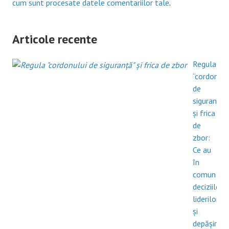
cum sunt procesate datele comentariilor tale
.
Articole recente
Regula
“cordonulu
de
siguranță”
și frica
de
zbor:
Ce au
în
comun
deciziile
liderilor
și
depășirea