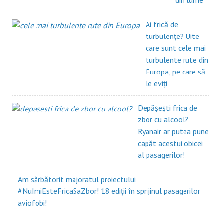
Ai frică de
turbulențe? Uite
care sunt cele mai
turbulente rute din
Europa, pe care să
le eviți
Depășești frica de
zbor cu alcool?
Ryanair ar putea pune
capăt acestui obicei
al pasagerilor!
Am sărbătorit majoratul proiectului
#NuImiEsteFricaSaZbor! 18 ediții în sprijinul pasagerilor
aviofobi!