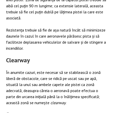
aibă cel puțin 90 m lungime; ca extensie laterală, aceasta
trebuie să fie cel puțin dublă pe lățimea pistei la care este
asociată.
Rezistența trebuie să fie de așa natură încât să minimizeze
daunele în cazul în care aeronavele părăsesc pista și să
faciliteze deplasarea vehiculelor de salvare și de stingere a
incendiilor.
Clearway
În anumite cazuri, este necesar să se stabilească o zonă
liberă de obstacole, care se ridică pe uscat sau pe apă,
situată la unul sau ambele capete ale pistei ca zonă
adecvată, deasupra căreia o aeronavă poate efectua o
parte din urcarea inițială până la o înălțimea specificată;
această zonă se numește
clearway
.