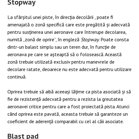
Stopway
La sfârșitul unei piste, în direcția decolării , poate fi
amenajată o zonă specifică care este pregătită și adecvată
pentru susținerea unei aeronave care întrerupe decolarea,
numită „zonă de oprire”, în engleză
Stopway
. Poate consta
dintr-un balast simplu sau un teren dur, în funcție de
aeronava pe care se așteaptă să o folosească. Această
zonă trebuie utilizată exclusiv pentru manevrele de
decolare ratate, deoarece nu este adecvată pentru utilizare
continuă.
Oprirea trebuie să aibă aceeași lățime ca pista asociată și să
fie de rezistență adecvată pentru a rezista la greutatea
aeronavei critice pentru care a fost proiectată pista. Atunci
când oprirea este pavată, aceasta trebuie să garanteze un
coeficient de aderență comparabil cu cel al căii asociate.
Blast pad