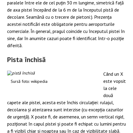
paralele între ele de cel puțin 30 m lungime, simetrică față
de axa pistei începând de la 6 m de la începutul pistă de
decolare. Seamănă cu o trecere de pietoni:). Prezența
acestei notificări este obligatorie pentru aeroporturile
comerciale. În general, pragul coincide cu începutul pistei în
sine, dar în anumite cazuri poate fi identificat într-o poziție
diferită.
Pista închisă
Când un X
este vopsit
Sursă foto: wikipedia
la cele
două
capete ale pistei, acesta este închis circulației: rulajul,
decolarea și aterizarea sunt interzise (cu excepția cazurilor
de urgență). X poate fi, de asemenea, un semn vertical rigid,
poziționat în capul pistei și poate fi echipat cu lumini pentru
a fi vizibil chiar și noaptea sau în caz de vizibilitate slabă.