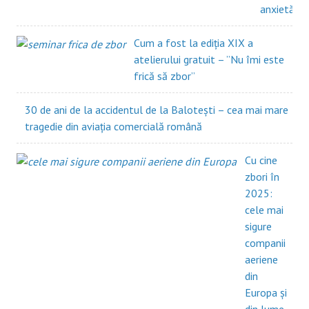
anxietății?
Cum a fost la ediția XIX a
atelierului gratuit – ”Nu îmi este
frică să zbor”
30 de ani de la accidentul de la Balotești – cea mai mare
tragedie din aviația comercială română
Cu cine
zbori în
2025:
cele mai
sigure
companii
aeriene
din
Europa și
din lume