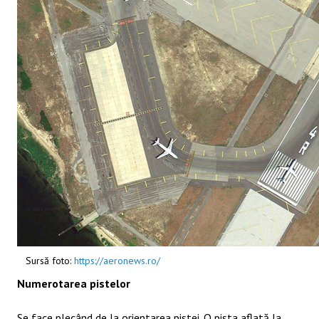
Sursă foto:
https://aeronews.ro/
Numerotarea pistelor
Se face plecând de la orientarea pistei. O pista aflată la