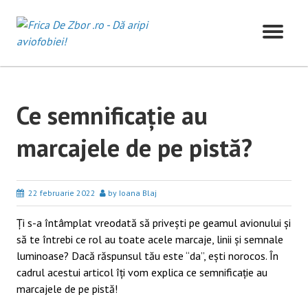
Skip
to
content
Ce semnificație au
marcajele de pe pistă?
22 februarie 2022
by Ioana Blaj
Ți s-a întâmplat vreodată să privești pe geamul avionului și
să te întrebi ce rol au toate acele marcaje, linii și semnale
luminoase? Dacă răspunsul tău este “da”, ești norocos. În
cadrul acestui articol îți vom explica ce semnificație au
marcajele de pe pistă!