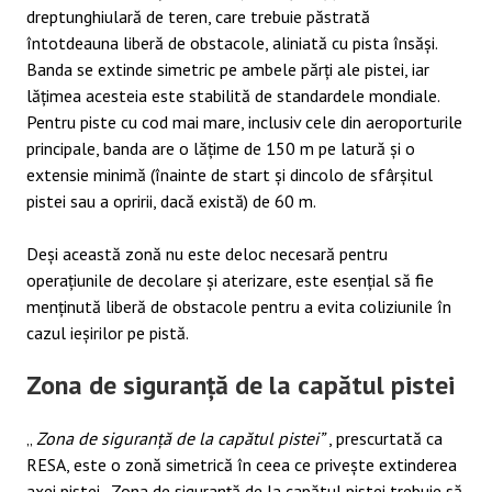
dreptunghiulară de teren, care trebuie păstrată
întotdeauna liberă de obstacole, aliniată cu pista însăși.
Banda se extinde simetric pe ambele părți ale pistei, iar
lățimea acesteia este stabilită de standardele mondiale.
Pentru piste cu cod mai mare, inclusiv cele din aeroporturile
principale, banda are o lățime de 150 m pe latură și o
extensie minimă (înainte de start și dincolo de sfârșitul
pistei sau a opririi, dacă există) de 60 m.
Deși această zonă nu este deloc necesară pentru
operațiunile de decolare și aterizare, este esențial să fie
menținută liberă de obstacole pentru a evita coliziunile în
cazul ieșirilor pe pistă.
Zona de siguranță de la capătul pistei
„
Zona de siguranță de la capătul pistei”
, prescurtată ca
RESA, este o zonă simetrică în ceea ce privește extinderea
axei pistei. Zona de siguranță de la capătul pistei trebuie să