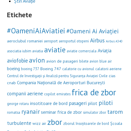
Știri Aviație
Etichete
#OameniAiAviatiei
#Oameni Ai Aviației
Airbus
aeroclubul romaniei
aeroport
aeroportul otopeni
Airbus A340
aviatie
Aviația
asociatia iubim aviatia
aviatie comerciala
avion
aviofobie
avion de pasageri
bilete avion
blue air
boeing
Boeing 747
boeing 737
calatorie cu avionul
calatorii aeriene
cias
Centrul de Investigații și Analiză pentru Siguranța Aviației Civile
Compania Națională de Aeroporturi București
cnab
frica de zbor
companii aeriene
copilot
emirates
piloti
pasageri
insotitoare de bord
pilot
george rotaru
ryanair
tarom
seminar frica de zbor
romatsa
simulator zbor
zbor
turbulente
wizz air
zborul
Școala
însoțitoarele de bord