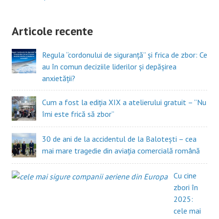
Articole recente
Regula “cordonului de siguranță” și frica de zbor: Ce
au în comun deciziile liderilor și depășirea
anxietății?
Cum a fost la ediția XIX a atelierului gratuit – ”Nu
îmi este frică să zbor”
30 de ani de la accidentul de la Balotești – cea
mai mare tragedie din aviația comercială română
Cu cine
zbori în
2025:
cele mai