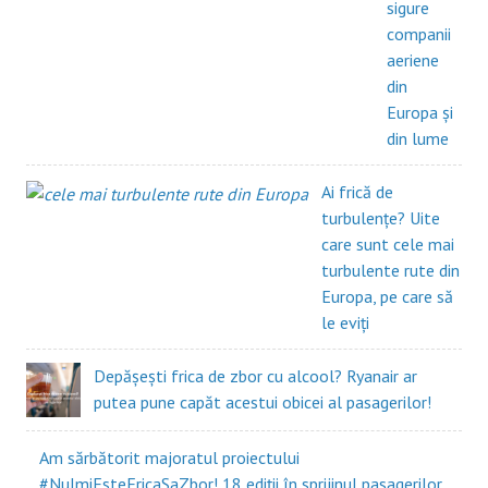
sigure
companii
aeriene
din
Europa și
din lume
Ai frică de
turbulențe? Uite
care sunt cele mai
turbulente rute din
Europa, pe care să
le eviți
Depășești frica de zbor cu alcool? Ryanair ar
putea pune capăt acestui obicei al pasagerilor!
Am sărbătorit majoratul proiectului
#NuImiEsteFricaSaZbor! 18 ediții în sprijinul pasagerilor