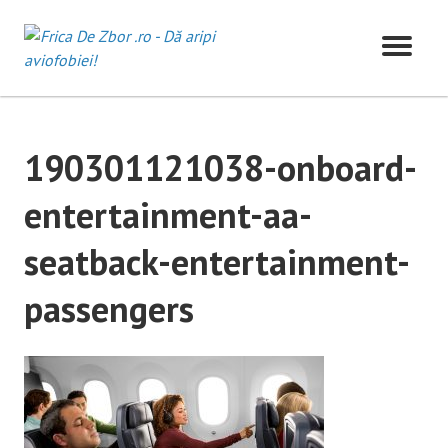
Skip
to
content
190301121038-onboard-
entertainment-aa-
seatback-entertainment-
passengers