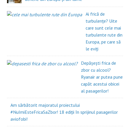
Ai frică de
turbulențe? Uite
care sunt cele mai
turbulente rute din
Europa, pe care să
le eviți
Depășești frica de
zbor cu alcool?
Ryanair ar putea pune
capăt acestui obicei
al pasagerilor!
Am sărbătorit majoratul proiectului
#NuImiEsteFricaSaZbor! 18 ediții în sprijinul pasagerilor
aviofobi!