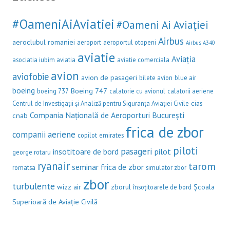
#OameniAiAviatiei
#Oameni Ai Aviației
Airbus
aeroclubul romaniei
aeroport
aeroportul otopeni
Airbus A340
aviatie
Aviația
asociatia iubim aviatia
aviatie comerciala
avion
aviofobie
avion de pasageri
bilete avion
blue air
boeing
Boeing 747
boeing 737
calatorie cu avionul
calatorii aeriene
cias
Centrul de Investigații și Analiză pentru Siguranța Aviației Civile
Compania Națională de Aeroporturi București
cnab
frica de zbor
companii aeriene
copilot
emirates
piloti
pasageri
insotitoare de bord
pilot
george rotaru
ryanair
tarom
seminar frica de zbor
romatsa
simulator zbor
zbor
turbulente
wizz air
zborul
Școala
însoțitoarele de bord
Superioară de Aviație Civilă