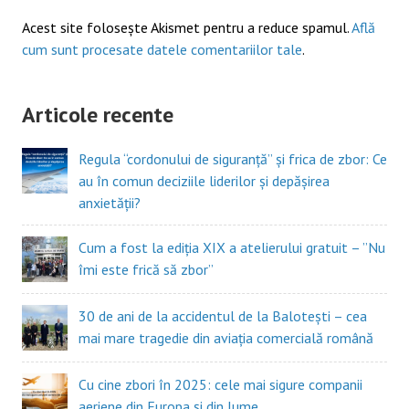
Acest site folosește Akismet pentru a reduce spamul.
Află
cum sunt procesate datele comentariilor tale
.
Articole recente
Regula “cordonului de siguranță” și frica de zbor: Ce
au în comun deciziile liderilor și depășirea
anxietății?
Cum a fost la ediția XIX a atelierului gratuit – ”Nu
îmi este frică să zbor”
30 de ani de la accidentul de la Balotești – cea
mai mare tragedie din aviația comercială română
Cu cine zbori în 2025: cele mai sigure companii
aeriene din Europa și din lume