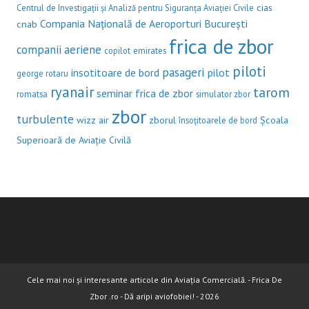
cias
Centrul de Investigații și Analiză pentru Siguranța Aviației Civile
Compania Națională de Aeroporturi București
cnab
frica de zbor
companii aeriene
copilot
emirates
piloti
pasageri
insotitoare de bord
pilot
george rotaru
ryanair
tarom
seminar frica de zbor
romatsa
simulator zbor
zbor
turbulente
wizz air
zborul
Școala
însoțitoarele de bord
Superioară de Aviație Civilă
Cele mai noi și interesante articole din Aviația Comercială. - Frica De
Zbor .ro - Dă aripi aviofobiei! - 2026