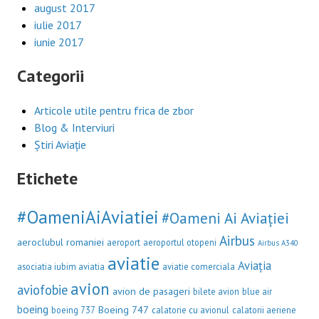
august 2017
iulie 2017
iunie 2017
Categorii
Articole utile pentru frica de zbor
Blog & Interviuri
Știri Aviație
Etichete
#OameniAiAviatiei
#Oameni Ai Aviației
Airbus
aeroclubul romaniei
aeroport
aeroportul otopeni
Airbus A340
aviatie
Aviația
asociatia iubim aviatia
aviatie comerciala
avion
aviofobie
avion de pasageri
bilete avion
blue air
boeing
Boeing 747
boeing 737
calatorie cu avionul
calatorii aeriene