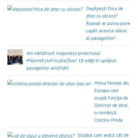
Depășești frica de
zbor cu alcool?
Ryanair ar putea pune
capăt acestui obicei
al pasagerilor!
Am sărbătorit majoratul proiectului
#NuImiEsteFricaSaZbor! 18 ediții în sprijinul
pasagerilor aviofobi!
Prima femeie din
Europa care
ocupă funcția de
Director de zbor,
o româncă:
Cristina Preda
Studiul care arată cât de