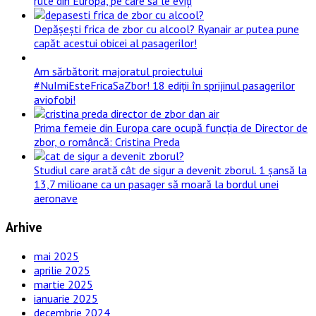
rute din Europa, pe care să le eviți
Depășești frica de zbor cu alcool? Ryanair ar putea pune
capăt acestui obicei al pasagerilor!
Am sărbătorit majoratul proiectului
#NuImiEsteFricaSaZbor! 18 ediții în sprijinul pasagerilor
aviofobi!
Prima femeie din Europa care ocupă funcția de Director de
zbor, o româncă: Cristina Preda
Studiul care arată cât de sigur a devenit zborul. 1 șansă la
13,7 milioane ca un pasager să moară la bordul unei
aeronave
Arhive
mai 2025
aprilie 2025
martie 2025
ianuarie 2025
decembrie 2024