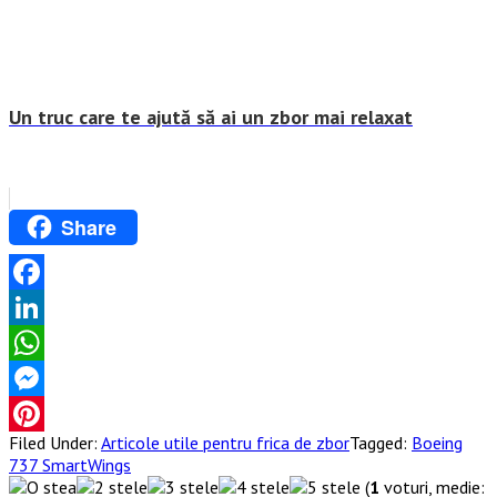
Un truc care te ajută să ai un zbor mai relaxat
Share
Facebook
LinkedIn
WhatsApp
Messenger
Filed Under:
Articole utile pentru frica de zbor
Tagged:
Boeing
Pinterest
737 SmartWings
(
1
voturi, medie: