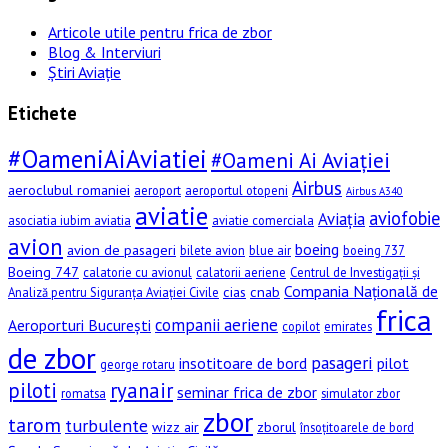
Articole utile pentru frica de zbor
Blog & Interviuri
Știri Aviație
Etichete
#OameniAiAviatiei
#Oameni Ai Aviației
Airbus
aeroclubul romaniei
aeroport
aeroportul otopeni
Airbus A340
aviatie
aviofobie
Aviația
asociatia iubim aviatia
aviatie comerciala
avion
boeing
avion de pasageri
bilete avion
blue air
boeing 737
Boeing 747
calatorie cu avionul
calatorii aeriene
Centrul de Investigații și
Compania Națională de
cias
cnab
Analiză pentru Siguranța Aviației Civile
frica
companii aeriene
Aeroporturi București
copilot
emirates
de zbor
pasageri
insotitoare de bord
pilot
george rotaru
piloti
ryanair
seminar frica de zbor
romatsa
simulator zbor
zbor
tarom
turbulente
wizz air
zborul
însoțitoarele de bord