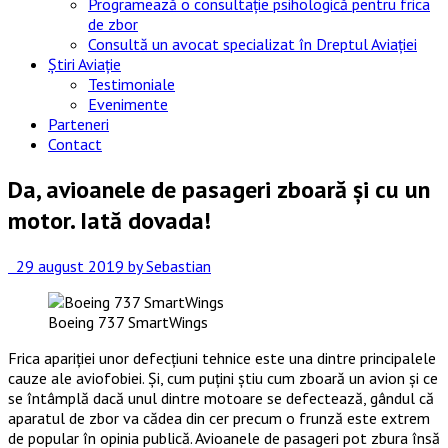
Programează o consultație psihologică pentru frica
de zbor
Consultă un avocat specializat în Dreptul Aviației
Știri Aviație
Testimoniale
Evenimente
Parteneri
Contact
Da, avioanele de pasageri zboară și cu un
motor. Iată dovada!
29 august 2019
by Sebastian
Boeing 737 SmartWings
Frica apariției unor defecțiuni tehnice este una dintre principalele
cauze ale aviofobiei. Și, cum puțini știu cum zboară un avion și ce
se întâmplă dacă unul dintre motoare se defectează, gândul că
aparatul de zbor va cădea din cer precum o frunză este extrem
de popular în opinia publică. Avioanele de pasageri pot zbura însă