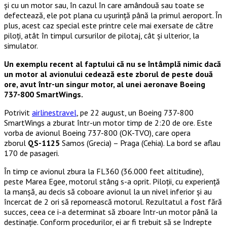
și cu un motor sau, în cazul în care amândouă sau toate se
defectează, ele pot plana cu ușurință până la primul aeroport. În
plus, acest caz special este printre cele mai exersate de către
piloți, atât în timpul cursurilor de pilotaj, cât și ulterior, la
simulator.
Un exemplu recent al faptului că nu se întâmplă nimic dacă
un motor al avionului cedează este zborul de peste două
ore, avut într-un singur motor, al unei aeronave Boeing
737-800 SmartWings.
Potrivit
airlinestravel
, pe 22 august, un Boeing 737-800
SmartWings a zburat într-un motor timp de 2:20 de ore. Este
vorba de avionul Boeing 737-800 (OK-TVO), care opera
zborul
QS-1125
Samos (Grecia) – Praga (Cehia). La bord se aflau
170 de pasageri.
În timp ce avionul zbura la FL360 (36.000 feet altitudine),
peste Marea Egee, motorul stâng s-a oprit. Piloții, cu experiență
la manșă, au decis să coboare avionul la un nivel inferior și au
încercat de 2 ori să repornească motorul. Rezultatul a fost fără
succes, ceea ce i-a determinat să zboare într-un motor până la
destinație. Conform procedurilor, ei ar fi trebuit să se îndrepte