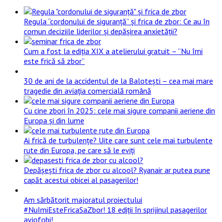
Regula “cordonului de siguranță” și frica de zbor: Ce au în
comun deciziile liderilor și depășirea anxietății?
Cum a fost la ediția XIX a atelierului gratuit – ”Nu îmi
este frică să zbor”
30 de ani de la accidentul de la Balotești – cea mai mare
tragedie din aviația comercială română
Cu cine zbori în 2025: cele mai sigure companii aeriene din
Europa și din lume
Ai frică de turbulențe? Uite care sunt cele mai turbulente
rute din Europa, pe care să le eviți
Depășești frica de zbor cu alcool? Ryanair ar putea pune
capăt acestui obicei al pasagerilor!
Am sărbătorit majoratul proiectului
#NuImiEsteFricaSaZbor! 18 ediții în sprijinul pasagerilor
aviofobi!