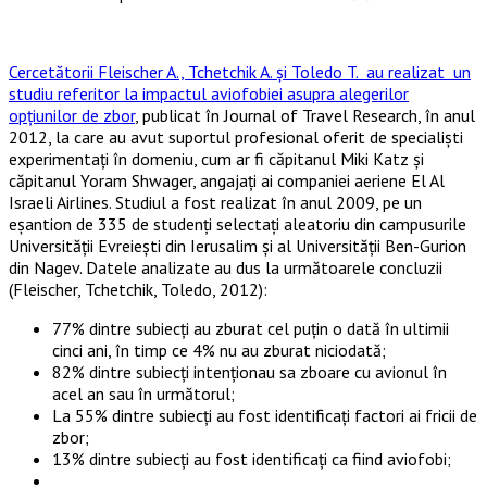
Cercetătorii Fleischer A., Tchetchik A. şi Toledo T. au realizat un
studiu referitor la impactul aviofobiei asupra alegerilor
opţiunilor de zbor
, publicat în Journal of Travel Research, în anul
2012, la care au avut suportul profesional oferit de specialişti
experimentaţi în domeniu, cum ar fi căpitanul Miki Katz şi
căpitanul Yoram Shwager, angajaţi ai companiei aeriene El Al
Israeli Airlines. Studiul a fost realizat în anul 2009, pe un
eşantion de 335 de studenţi selectaţi aleatoriu din campusurile
Universităţii Evreieşti din Ierusalim şi al Universităţii Ben-Gurion
din Nagev. Datele analizate au dus la următoarele concluzii
(Fleischer, Tchetchik, Toledo, 2012):
77% dintre subiecţi au zburat cel puţin o dată în ultimii
cinci ani, în timp ce 4% nu au zburat niciodată;
82% dintre subiecţi intenţionau sa zboare cu avionul în
acel an sau în următorul;
La 55% dintre subiecţi au fost identificaţi factori ai fricii de
zbor;
13% dintre subiecţi au fost identificaţi ca fiind aviofobi;