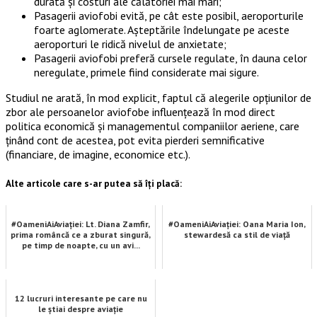
durată şi costuri ale călătoriei mai mari;
Pasagerii aviofobi evită, pe cât este posibil, aeroporturile
foarte aglomerate. Aşteptările îndelungate pe aceste
aeroporturi le ridică nivelul de anxietate;
Pasagerii aviofobi preferă cursele regulate, în dauna celor
neregulate, primele fiind considerate mai sigure.
Studiul ne arată, în mod explicit, faptul că alegerile opţiunilor de
zbor ale persoanelor aviofobe influenţează în mod direct
politica economică şi managementul companiilor aeriene, care
ţinând cont de acestea, pot evita pierderi semnificative
(financiare, de imagine, economice etc.).
Alte articole care s-ar putea să îți placă:
#OameniAiAviației: Lt. Diana Zamfir,
#OameniAiAviației: Oana Maria Ion,
prima româncă ce a zburat singură,
stewardesă ca stil de viață
pe timp de noapte, cu un avi...
12 lucruri interesante pe care nu
le știai despre aviație