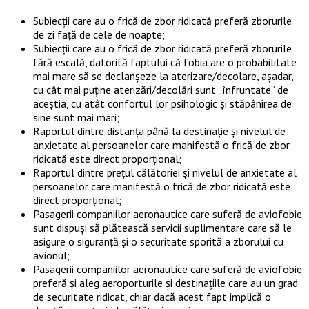
Subiecţii care au o frică de zbor ridicată preferă zborurile
de zi faţă de cele de noapte;
Subiecţii care au o frică de zbor ridicată preferă zborurile
fără escală, datorită faptului că fobia are o probabilitate
mai mare să se declanşeze la aterizare/decolare, aşadar,
cu cât mai puţine aterizări/decolări sunt „înfruntate” de
aceştia, cu atât confortul lor psihologic şi stăpânirea de
sine sunt mai mari;
Raportul dintre distanţa până la destinaţie şi nivelul de
anxietate al persoanelor care manifestă o frică de zbor
ridicată este direct proporţional;
Raportul dintre preţul călătoriei şi nivelul de anxietate al
persoanelor care manifestă o frică de zbor ridicată este
direct proporţional;
Pasagerii companiilor aeronautice care suferă de aviofobie
sunt dispuşi să plătească servicii suplimentare care să le
asigure o siguranţă şi o securitate sporită a zborului cu
avionul;
Pasagerii companiilor aeronautice care suferă de aviofobie
preferă şi aleg aeroporturile şi destinaţiile care au un grad
de securitate ridicat, chiar dacă acest fapt implică o