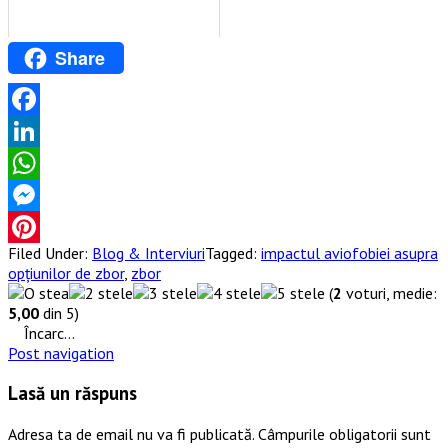
Share
Facebook
LinkedIn
WhatsApp
Messenger
Filed Under:
Blog & Interviuri
Tagged:
impactul aviofobiei asupra
Pinterest
opțiunilor de zbor
,
zbor
(
2
voturi, medie:
5,00
din 5)
Încarc...
Post navigation
Lasă un răspuns
Adresa ta de email nu va fi publicată.
Câmpurile obligatorii sunt