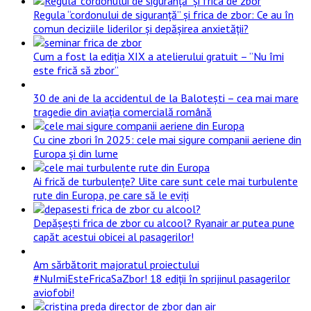
Regula “cordonului de siguranță” și frica de zbor: Ce au în
comun deciziile liderilor și depășirea anxietății?
Cum a fost la ediția XIX a atelierului gratuit – ”Nu îmi
este frică să zbor”
30 de ani de la accidentul de la Balotești – cea mai mare
tragedie din aviația comercială română
Cu cine zbori în 2025: cele mai sigure companii aeriene din
Europa și din lume
Ai frică de turbulențe? Uite care sunt cele mai turbulente
rute din Europa, pe care să le eviți
Depășești frica de zbor cu alcool? Ryanair ar putea pune
capăt acestui obicei al pasagerilor!
Am sărbătorit majoratul proiectului
#NuImiEsteFricaSaZbor! 18 ediții în sprijinul pasagerilor
aviofobi!