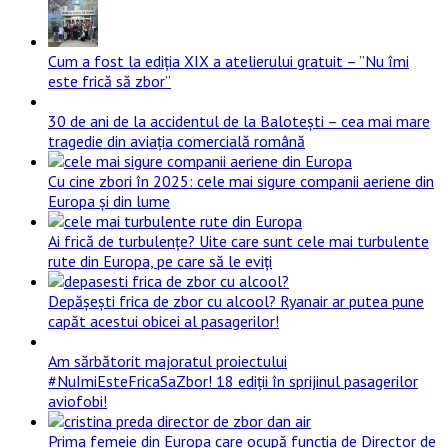
Cum a fost la ediția XIX a atelierului gratuit – ”Nu îmi
este frică să zbor”
30 de ani de la accidentul de la Balotești – cea mai mare
tragedie din aviația comercială română
Cu cine zbori în 2025: cele mai sigure companii aeriene din
Europa și din lume
Ai frică de turbulențe? Uite care sunt cele mai turbulente
rute din Europa, pe care să le eviți
Depășești frica de zbor cu alcool? Ryanair ar putea pune
capăt acestui obicei al pasagerilor!
Am sărbătorit majoratul proiectului
#NuImiEsteFricaSaZbor! 18 ediții în sprijinul pasagerilor
aviofobi!
Prima femeie din Europa care ocupă funcția de Director de