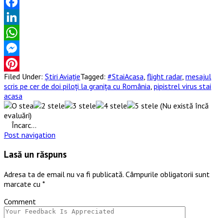
Facebook
LinkedIn
WhatsApp
Messenger
Filed Under:
Știri Aviație
Tagged:
#StaiAcasa
,
flight radar
,
mesajul
Pinterest
scris pe cer de doi piloți la granița cu România
,
pipistrel virus stai
acasa
(Nu există încă
evaluări)
Încarc...
Post navigation
Lasă un răspuns
Adresa ta de email nu va fi publicată.
Câmpurile obligatorii sunt
marcate cu
*
Comment