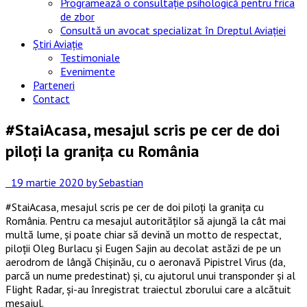
Programează o consultație psihologică pentru frica
de zbor
Consultă un avocat specializat în Dreptul Aviației
Știri Aviație
Testimoniale
Evenimente
Parteneri
Contact
#StaiAcasa, mesajul scris pe cer de doi
piloți la granița cu România
19 martie 2020
by Sebastian
#StaiAcasa, mesajul scris pe cer de doi piloți la granița cu
România. Pentru ca mesajul autorităților să ajungă la cât mai
multă lume, și poate chiar să devină un motto de respectat,
piloții Oleg Burlacu și Eugen Sajin au decolat astăzi de pe un
aerodrom de lângă Chișinău, cu o aeronavă Pipistrel Virus (da,
parcă un nume predestinat) și, cu ajutorul unui transponder și al
Flight Radar, și-au înregistrat traiectul zborului care a alcătuit
mesajul.