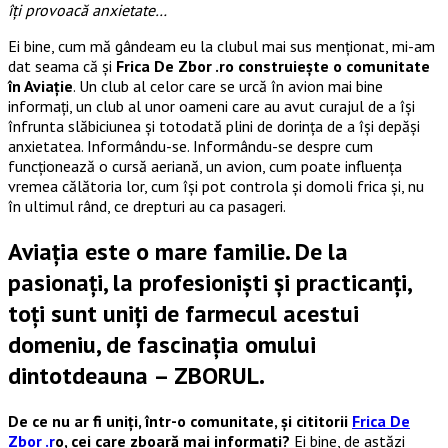
îți provoacă anxietate…
Ei bine, cum mă gândeam eu la clubul mai sus menționat, mi-am
dat seama că și
Frica De Zbor .ro construiește o comunitate
în Aviație
. Un club al celor care se urcă în avion mai bine
informați, un club al unor oameni care au avut curajul de a își
înfrunta slăbiciunea și totodată plini de dorința de a își depăși
anxietatea. Informându-se. Informându-se despre cum
funcționează o cursă aeriană, un avion, cum poate influența
vremea călătoria lor, cum își pot controla și domoli frica și, nu
în ultimul rând, ce drepturi au ca pasageri.
Aviația este o mare familie. De la
pasionați, la profesioniști și practicanți,
toți sunt uniți de farmecul acestui
domeniu, de fascinația omului
dintotdeauna – ZBORUL.
De ce nu ar fi uniți, într-o comunitate, și cititorii
Frica De
Zbor .r
o, cei care zboară mai informați?
Ei bine, de astăzi