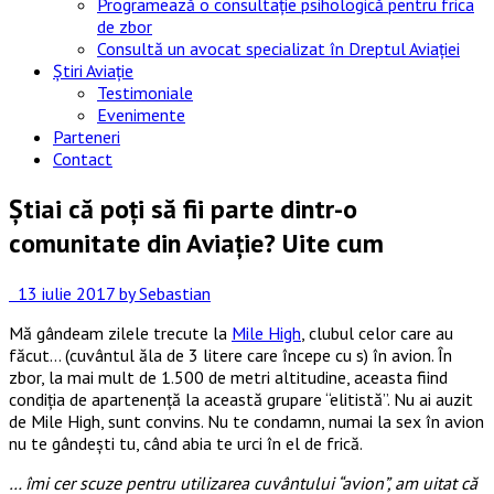
Programează o consultație psihologică pentru frica
de zbor
Consultă un avocat specializat în Dreptul Aviației
Știri Aviație
Testimoniale
Evenimente
Parteneri
Contact
Știai că poți să fii parte dintr-o
comunitate din Aviație? Uite cum
13 iulie 2017
by Sebastian
Mă gândeam zilele trecute la
Mile High
, clubul celor care au
făcut… (cuvântul ăla de 3 litere care începe cu s) în avion. În
zbor, la mai mult de 1.500 de metri altitudine, aceasta fiind
condiția de apartenență la această grupare “elitistă”. Nu ai auzit
de Mile High, sunt convins. Nu te condamn, numai la sex în avion
nu te gândești tu, când abia te urci în el de frică.
… îmi cer scuze pentru utilizarea cuvântului “avion”, am uitat că