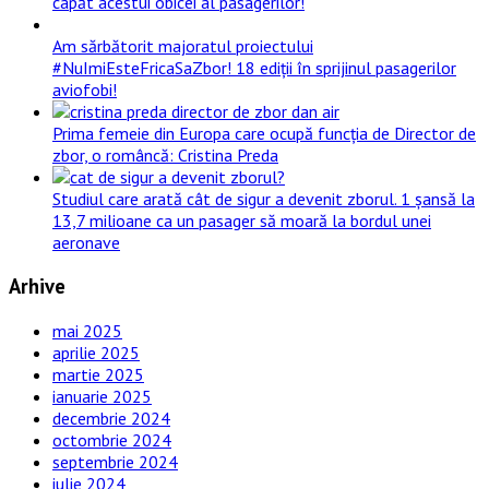
capăt acestui obicei al pasagerilor!
Am sărbătorit majoratul proiectului
#NuImiEsteFricaSaZbor! 18 ediții în sprijinul pasagerilor
aviofobi!
Prima femeie din Europa care ocupă funcția de Director de
zbor, o româncă: Cristina Preda
Studiul care arată cât de sigur a devenit zborul. 1 șansă la
13,7 milioane ca un pasager să moară la bordul unei
aeronave
Arhive
mai 2025
aprilie 2025
martie 2025
ianuarie 2025
decembrie 2024
octombrie 2024
septembrie 2024
iulie 2024