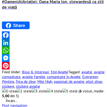
#OameniAiAviației: Oana Maria Ion, stewardesă ca stil
de viață
Share
Facebook
LinkedIn
WhatsApp
Messenger
Filed Under:
Blog & Interviuri
,
Știri Aviație
Tagged:
aviatie
,
aviatie
Pinterest
comunitate
,
aviatie familie
,
comunitate în Aviație
,
Evergreen
Printing
,
frica de zbor
,
Mile High
,
pasionat de aviatie
,
pilot shop
,
stickere
,
stickere aviatie
(
6
voturi, medie:
5,00
din 5)
Încarc...
Post navigation