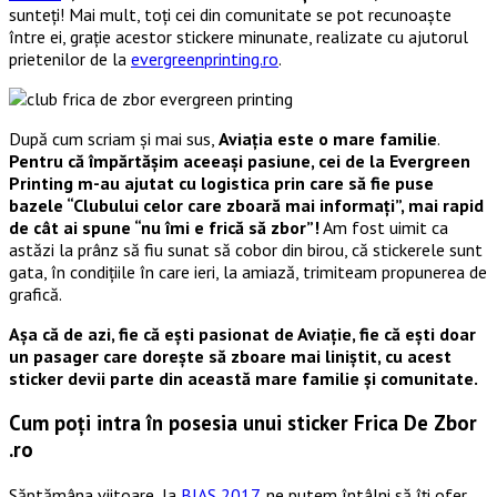
sunteți! Mai mult, toți cei din comunitate se pot recunoaște
între ei, grație acestor stickere minunate, realizate cu ajutorul
prietenilor de la
evergreenprinting.ro
.
După cum scriam și mai sus,
Aviația este o mare familie
.
Pentru că împărtășim aceeași pasiune, cei de la Evergreen
Printing m-au ajutat cu logistica prin care să fie puse
bazele “Clubului celor care zboară mai informați”, mai rapid
de cât ai spune “nu îmi e frică să zbor”!
Am fost uimit ca
astăzi la prânz să fiu sunat să cobor din birou, că stickerele sunt
gata, în condițiile în care ieri, la amiază, trimiteam propunerea de
grafică.
Așa că de azi, fie că ești pasionat de Aviație, fie că ești doar
un pasager care dorește să zboare mai liniștit, cu acest
sticker devii parte din această mare familie și comunitate.
Cum poți intra în posesia unui sticker Frica De Zbor
.ro
Săptămâna viitoare, la
BIAS 2017
, ne putem întâlni să îți ofer