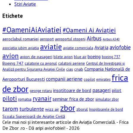
Știri Aviație
Etichete
#OameniAiAviatiei
#Oameni Ai Aviației
Airbus
aeroclubul romaniei
aeroport
aeroportul otopeni
Airbus A340
aviatie
aviofobie
Aviația
asociatia iubim aviatia
aviatie comerciala
avion
boeing
avion de pasageri
bilete avion
blue air
boeing 737
Boeing 747
calatorie cu avionul
calatorii aeriene
Centrul de Investigații și
Compania Națională de
cias
cnab
Analiză pentru Siguranța Aviației Civile
frica
companii aeriene
Aeroporturi București
copilot
emirates
de zbor
pasageri
insotitoare de bord
pilot
george rotaru
piloti
ryanair
seminar frica de zbor
romatsa
simulator zbor
zbor
tarom
turbulente
wizz air
zborul
însoțitoarele de bord
Școala Superioară de Aviație Civilă
Cele mai noi și interesante articole din Aviația Comercială. - Frica
De Zbor .ro - Dă aripi aviofobiei! - 2026