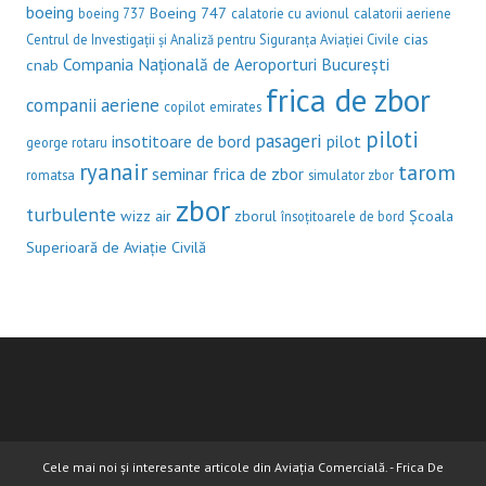
boeing
Boeing 747
boeing 737
calatorie cu avionul
calatorii aeriene
cias
Centrul de Investigații și Analiză pentru Siguranța Aviației Civile
Compania Națională de Aeroporturi București
cnab
frica de zbor
companii aeriene
copilot
emirates
piloti
pasageri
insotitoare de bord
pilot
george rotaru
ryanair
tarom
seminar frica de zbor
romatsa
simulator zbor
zbor
turbulente
wizz air
zborul
Școala
însoțitoarele de bord
Superioară de Aviație Civilă
Cele mai noi și interesante articole din Aviația Comercială. - Frica De