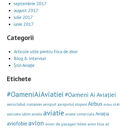
septembrie 2017
august 2017
iulie 2017
iunie 2017
Categorii
Articole utile pentru frica de zbor
Blog & Interviuri
Știri Aviație
Etichete
#OameniAiAviatiei
#Oameni Ai Aviației
Airbus
aeroclubul romaniei
aeroport
aeroportul otopeni
Airbus A340
aviatie
Aviația
asociatia iubim aviatia
aviatie comerciala
avion
aviofobie
avion de pasageri
bilete avion
blue air