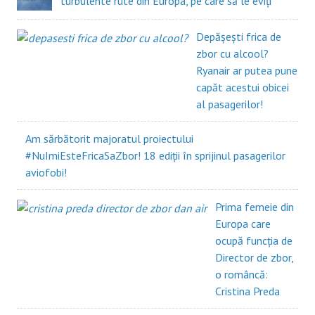
turbulente rute din Europa, pe care să le eviți
Depășești frica de
zbor cu alcool?
Ryanair ar putea pune
capăt acestui obicei
al pasagerilor!
Am sărbătorit majoratul proiectului
#NuImiEsteFricaSaZbor! 18 ediții în sprijinul pasagerilor
aviofobi!
Prima femeie din
Europa care
ocupă funcția de
Director de zbor,
o româncă:
Cristina Preda