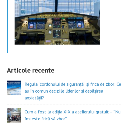
Articole recente
Regula “cordonului de siguranță” și frica de zbor: Ce
au în comun deciziile liderilor și depășirea
anxietății?
Cum a fost la ediția XIX a atelierului gratuit – ”Nu
îmi este frică să zbor”