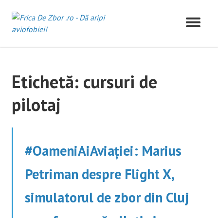
Skip
to
content
Etichetă:
cursuri de
pilotaj
#OameniAiAviației: Marius
Petriman despre Flight X,
simulatorul de zbor din Cluj