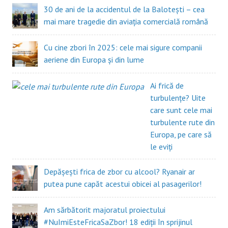
30 de ani de la accidentul de la Balotești – cea
mai mare tragedie din aviația comercială română
Cu cine zbori în 2025: cele mai sigure companii
aeriene din Europa și din lume
Ai frică de
turbulențe? Uite
care sunt cele mai
turbulente rute din
Europa, pe care să
le eviți
Depășești frica de zbor cu alcool? Ryanair ar
putea pune capăt acestui obicei al pasagerilor!
Am sărbătorit majoratul proiectului
#NuImiEsteFricaSaZbor! 18 ediții în sprijinul