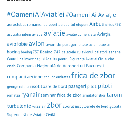
#OameniAiAviatiei
#Oameni Ai Aviației
Airbus
aeroclubul romaniei
aeroport
aeroportul otopeni
Airbus A340
aviatie
Aviația
asociatia iubim aviatia
aviatie comerciala
avion
aviofobie
avion de pasageri
bilete avion
blue air
boeing
Boeing 747
boeing 737
calatorie cu avionul
calatorii aeriene
cias
Centrul de Investigații și Analiză pentru Siguranța Aviației Civile
Compania Națională de Aeroporturi București
cnab
frica de zbor
companii aeriene
copilot
emirates
piloti
pasageri
insotitoare de bord
pilot
george rotaru
ryanair
tarom
seminar frica de zbor
romatsa
simulator zbor
zbor
turbulente
wizz air
zborul
Școala
însoțitoarele de bord
Superioară de Aviație Civilă