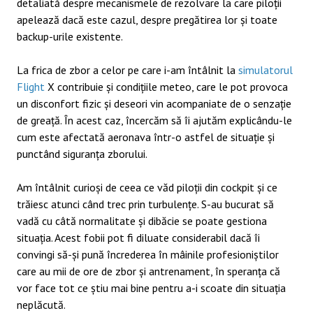
detaliată despre mecanismele de rezolvare la care piloții
apelează dacă este cazul, despre pregătirea lor și toate
backup-urile existente.
La frica de zbor a celor pe care i-am întâlnit la
simulatorul
Flight
X contribuie și condițiile meteo, care le pot provoca
un disconfort fizic și deseori vin acompaniate de o senzație
de greață. În acest caz, încercăm să îi ajutăm explicându-le
cum este afectată aeronava într-o astfel de situație și
punctând siguranța zborului.
Am întâlnit curioși de ceea ce văd piloții din cockpit și ce
trăiesc atunci când trec prin turbulențe. S-au bucurat să
vadă cu câtă normalitate și dibăcie se poate gestiona
situația. Acest fobii pot fi diluate considerabil dacă îi
convingi să-și pună încrederea în mâinile profesioniștilor
care au mii de ore de zbor și antrenament, în speranța că
vor face tot ce știu mai bine pentru a-i scoate din situația
neplăcută.