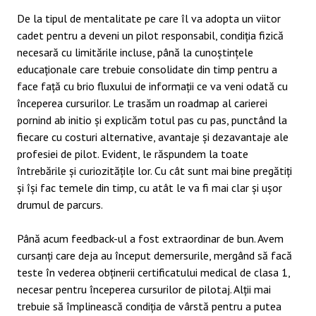
De la tipul de mentalitate pe care îl va adopta un viitor
cadet pentru a deveni un pilot responsabil, condiția fizică
necesară cu limitările incluse, până la cunoștințele
educaționale care trebuie consolidate din timp pentru a
face față cu brio fluxului de informații ce va veni odată cu
începerea cursurilor. Le trasăm un roadmap al carierei
pornind ab initio și explicăm totul pas cu pas, punctând la
fiecare cu costuri alternative, avantaje și dezavantaje ale
profesiei de pilot. Evident, le răspundem la toate
întrebările și curiozitățile lor. Cu cât sunt mai bine pregătiți
și își fac temele din timp, cu atât le va fi mai clar și ușor
drumul de parcurs.
Până acum feedback-ul a fost extraordinar de bun. Avem
cursanți care deja au început demersurile, mergând să facă
teste în vederea obținerii certificatului medical de clasa 1,
necesar pentru începerea cursurilor de pilotaj. Alții mai
trebuie să împlinească condiția de vârstă pentru a putea