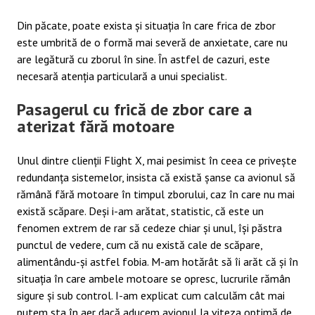
Din păcate, poate exista și situația în care frica de zbor
este umbrită de o formă mai severă de anxietate, care nu
are legătură cu zborul în sine. În astfel de cazuri, este
necesară atenția particulară a unui specialist.
Pasagerul cu frică de zbor care a
aterizat fără motoare
Unul dintre clienții Flight X, mai pesimist în ceea ce privește
redundanța sistemelor, insista că există șanse ca avionul să
rămână fără motoare în timpul zborului, caz în care nu mai
există scăpare. Deși i-am arătat, statistic, că este un
fenomen extrem de rar să cedeze chiar și unul, își păstra
punctul de vedere, cum că nu există cale de scăpare,
alimentându-și astfel fobia. M-am hotărât să îi arăt că și în
situația în care ambele motoare se opresc, lucrurile rămân
sigure și sub control. I-am explicat cum calculăm cât mai
putem sta în aer dacă aducem avionul la viteza optimă de