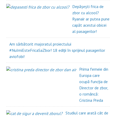
Depășești frica de
zbor cu alcool?
Ryanair ar putea pune
capăt acestui obicei
al pasagerilor!
Am sărbătorit majoratul proiectului
#NuImiEsteFricaSaZbor! 18 ediții în sprijinul pasagerilor
aviofobi!
Prima femeie din
Europa care
ocupă funcția de
Director de zbor,
o româncă:
Cristina Preda
Studiul care arată cât de