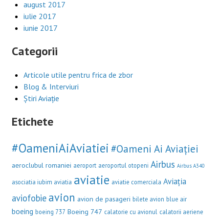
august 2017
iulie 2017
iunie 2017
Categorii
Articole utile pentru frica de zbor
Blog & Interviuri
Știri Aviație
Etichete
#OameniAiAviatiei
#Oameni Ai Aviației
Airbus
aeroclubul romaniei
aeroport
aeroportul otopeni
Airbus A340
aviatie
Aviația
asociatia iubim aviatia
aviatie comerciala
avion
aviofobie
avion de pasageri
bilete avion
blue air
boeing
Boeing 747
boeing 737
calatorie cu avionul
calatorii aeriene