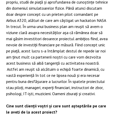
propriu, studii de piață și aprofundarea de cunoștințe tehnice
din domeniul simulatoarelor fizice. Până atunci discutam
doar despre concept cu un prieten pilot comandant pe
Airbus A320, alături de care am câștigat un hackaton NASA
în trecut. În urma unui business plan am reușit să avem o
viziune clară asupra necesităților așa că rămânea doar să
mai găsim investitori deoarece proiectul ambițios fiind, avea
nevoie de investiții financiare pe măsură. Fiind concept unic
pe piață, acest lucru s-a întâmplat destul de repede iar noi
am ținut mult ca partenerii noștri cu care vom dezvolta
acest business să aibă tangență cu activitatea noastră.
Astfel am reușit să alcătuim o echipă foarte dinamică, cu
vastă experiență în tot ce ne lipsea nouă și era necesar
pentru buna desfășurare a lucrurilor. În spatele proiectului
stau piloți, manageri, experți financiari, instructori de zbor,
psihologi, IT-iști, muzicieni. Oameni zburați și creativi.
Cine sunt clienții voștri și care sunt așteptările pe care
le aveți de la acest proiect?