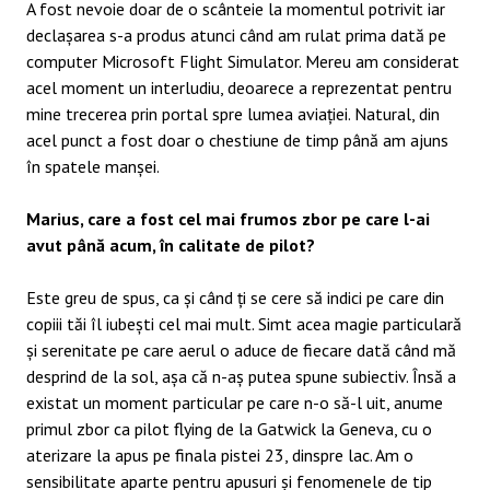
A fost nevoie doar de o scânteie la momentul potrivit iar
declașarea s-a produs atunci când am rulat prima dată pe
computer Microsoft Flight Simulator. Mereu am considerat
acel moment un interludiu, deoarece a reprezentat pentru
mine trecerea prin portal spre lumea aviației. Natural, din
acel punct a fost doar o chestiune de timp până am ajuns
în spatele manșei.
Marius, care a fost cel mai frumos zbor pe care l-ai
avut până acum, în calitate de pilot?
Este greu de spus, ca și când ți se cere să indici pe care din
copiii tăi îl iubești cel mai mult. Simt acea magie particulară
și serenitate pe care aerul o aduce de fiecare dată când mă
desprind de la sol, așa că n-aș putea spune subiectiv. Însă a
existat un moment particular pe care n-o să-l uit, anume
primul zbor ca pilot flying de la Gatwick la Geneva, cu o
aterizare la apus pe finala pistei 23, dinspre lac. Am o
sensibilitate aparte pentru apusuri și fenomenele de tip