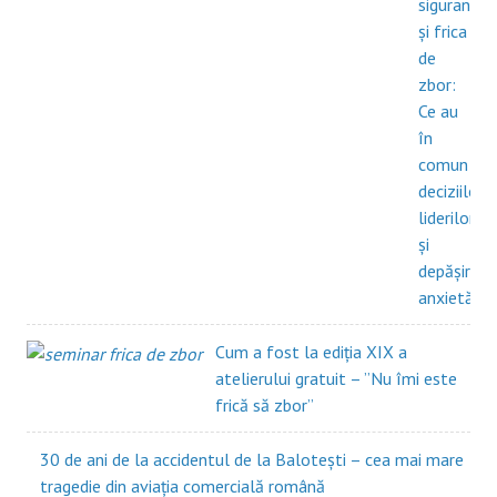
siguranță”
și frica
de
zbor:
Ce au
în
comun
deciziile
liderilor
și
depășirea
anxietății?
Cum a fost la ediția XIX a
atelierului gratuit – ”Nu îmi este
frică să zbor”
30 de ani de la accidentul de la Balotești – cea mai mare
tragedie din aviația comercială română