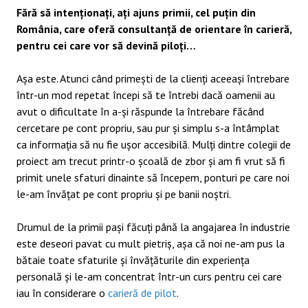
Fără să intenționați, ați ajuns primii, cel puțin din
România, care oferă consultanță de orientare în carieră,
pentru cei care vor să devină piloți…
Așa este. Atunci când primești de la clienți aceeași întrebare
într-un mod repetat începi să te întrebi dacă oamenii au
avut o dificultate în a-și răspunde la întrebare făcând
cercetare pe cont propriu, sau pur și simplu s-a întâmplat
ca informația să nu fie ușor accesibilă. Mulți dintre colegii de
proiect am trecut printr-o școală de zbor și am fi vrut să fi
primit unele sfaturi dinainte să începem, ponturi pe care noi
le-am învățat pe cont propriu și pe banii noștri.
Drumul de la primii pași făcuți până la angajarea în industrie
este deseori pavat cu mult pietriș, așa că noi ne-am pus la
bătaie toate sfaturile și învățăturile din experiența
personală și le-am concentrat într-un curs pentru cei care
iau în considerare o
carieră de pilot
.