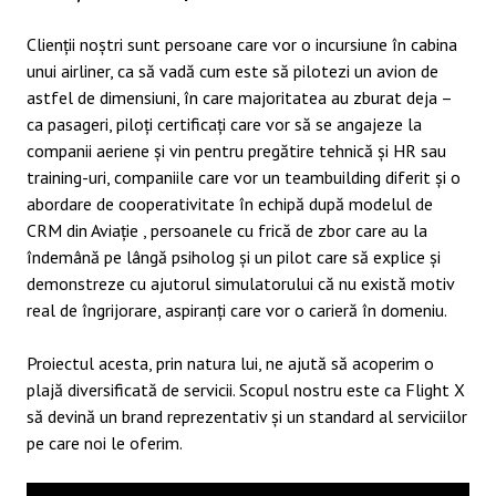
Clienții noștri sunt persoane care vor o incursiune în cabina
unui airliner, ca să vadă cum este să pilotezi un avion de
astfel de dimensiuni, în care majoritatea au zburat deja –
ca pasageri, piloți certificați care vor să se angajeze la
companii aeriene și vin pentru pregătire tehnică și HR sau
training-uri, companiile care vor un teambuilding diferit și o
abordare de cooperativitate în echipă după modelul de
CRM din Aviație , persoanele cu frică de zbor care au la
îndemână pe lângă psiholog și un pilot care să explice și
demonstreze cu ajutorul simulatorului că nu există motiv
real de îngrijorare, aspiranți care vor o carieră în domeniu.
Proiectul acesta, prin natura lui, ne ajută să acoperim o
plajă diversificată de servicii. Scopul nostru este ca Flight X
să devină un brand reprezentativ și un standard al serviciilor
pe care noi le oferim.