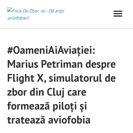
Skip
to
content
#OameniAiAviației:
Marius Petriman despre
Flight X, simulatorul de
zbor din Cluj care
formează piloți și
tratează aviofobia