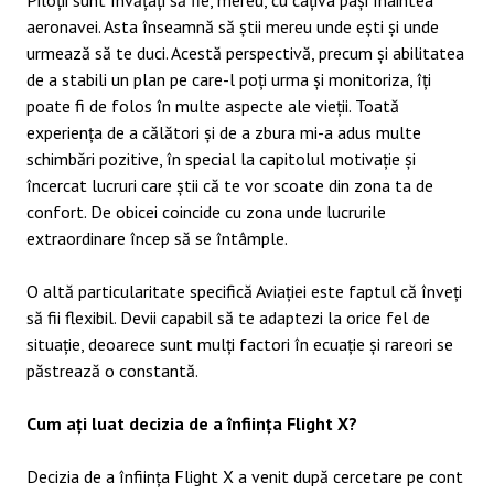
Piloții sunt învățați să fie, mereu, cu câțiva pași înaintea
aeronavei. Asta înseamnă să știi mereu unde ești și unde
urmează să te duci. Acestă perspectivă, precum și abilitatea
de a stabili un plan pe care-l poți urma și monitoriza, îți
poate fi de folos în multe aspecte ale vieții. Toată
experiența de a călători și de a zbura mi-a adus multe
schimbări pozitive, în special la capitolul motivație și
încercat lucruri care știi că te vor scoate din zona ta de
confort. De obicei coincide cu zona unde lucrurile
extraordinare încep să se întâmple.
O altă particularitate specifică Aviației este faptul că înveți
să fii flexibil. Devii capabil să te adaptezi la orice fel de
situație, deoarece sunt mulți factori în ecuație și rareori se
păstrează o constantă.
Cum ați luat decizia de a înființa Flight X?
Decizia de a înființa Flight X a venit după cercetare pe cont