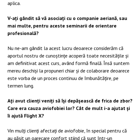
aplica.
V-ați gândit să vă asociați cu o companie aeriană, sau
mai multe, pentru aceste seminarii de orientare
profesională?
Nu ne-am gândit la acest lucru deoarece considerăm că
aportul nostru de cunoștințe acoperă toate necesitățile și
am definitivat acest curs, având formă finală. Însă suntem
mereu deschiși la propuneri chiar și de colaborare deoarece
este vorba de un proces continuu de îmbunătățire, pe
termen lung.
Ați avut clienți veniți să își depășească de frica de zbor?
Care era cauza aviofobiei lor? Cât de mult i-a ajutat și
îi ajută Flight X?
Vin mulți clienți afectați de aviofobie, în special pentru că
au găsit un oarecare confort știind că sunt într-un