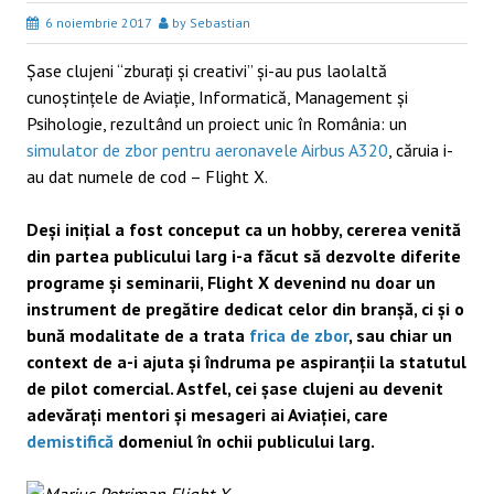
6 noiembrie 2017
by Sebastian
Șase clujeni “zburați și creativi” și-au pus laolaltă
cunoștințele de Aviație, Informatică, Management și
Psihologie, rezultând un proiect unic în România: un
simulator de zbor pentru aeronavele Airbus A320
, căruia i-
au dat numele de cod – Flight X.
Deși inițial a fost conceput ca un hobby, cererea venită
din partea publicului larg i-a făcut să dezvolte diferite
programe și seminarii, Flight X devenind nu doar un
instrument de pregătire dedicat celor din branșă, ci și o
bună modalitate de a trata
frica de zbor
, sau chiar un
context de a-i ajuta și îndruma pe aspiranții la statutul
de pilot comercial. Astfel, cei șase clujeni au devenit
adevărați mentori și mesageri ai Aviației, care
demistifică
domeniul în ochii publicului larg.