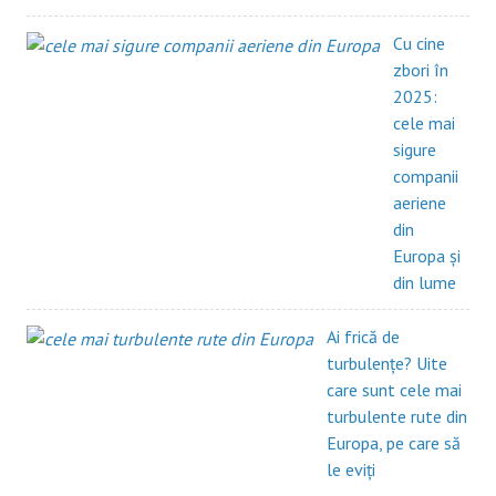
Cu cine
zbori în
2025:
cele mai
sigure
companii
aeriene
din
Europa și
din lume
Ai frică de
turbulențe? Uite
care sunt cele mai
turbulente rute din
Europa, pe care să
le eviți