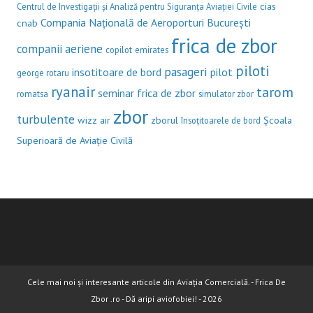
cias
Centrul de Investigații și Analiză pentru Siguranța Aviației Civile
Compania Națională de Aeroporturi București
cnab
frica de zbor
companii aeriene
copilot
emirates
piloti
pasageri
insotitoare de bord
pilot
george rotaru
ryanair
tarom
seminar frica de zbor
romatsa
simulator zbor
zbor
turbulente
wizz air
zborul
Școala
însoțitoarele de bord
Superioară de Aviație Civilă
Cele mai noi și interesante articole din Aviația Comercială. - Frica De
Zbor .ro - Dă aripi aviofobiei! - 2026