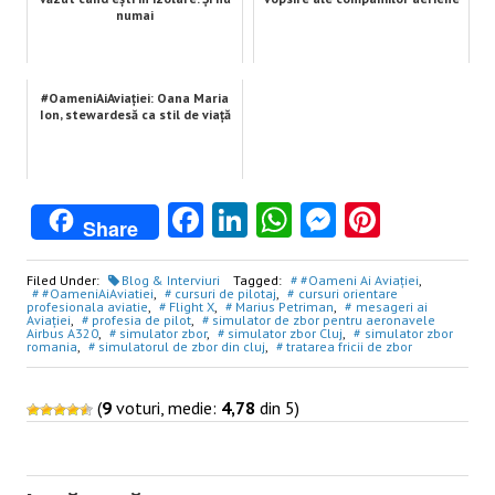
numai
#OameniAiAviației: Oana Maria
Ion, stewardesă ca stil de viață
Facebook
LinkedIn
WhatsApp
Messenge
Pintere
Share
Filed Under:
Blog & Interviuri
Tagged:
#Oameni Ai Aviației
,
#OameniAiAviatiei
,
cursuri de pilotaj
,
cursuri orientare
profesionala aviatie
,
Flight X
,
Marius Petriman
,
mesageri ai
Aviației
,
profesia de pilot
,
simulator de zbor pentru aeronavele
Airbus A320
,
simulator zbor
,
simulator zbor Cluj
,
simulator zbor
romania
,
simulatorul de zbor din cluj
,
tratarea fricii de zbor
(
9
voturi, medie:
4,78
din 5)
Post
navigation