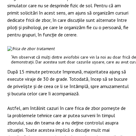
simulator care nu se desprinde fizic de sol. Pentru că am
primit solicitări în acest sens, am ajuns să organizăm cursuri
dedicate fricii de zbor, în care discuțiile sunt alternate între
piloți și psihologi, pe care le organizăm fie cu o persoană, fie
pentru grupuri, în funcție de cerere.
“Am observat că mulți dintre aviofobii care vin la noi au doar frică de
demonstrații. Dar acestea sunt doar cazurile ușoare, care au avut cura
După 15 minute petrecute împreună, majoritatea ajung să
execute viraje de 30 de grade. Totodată, încep să se bucure
de priveliște și de ceea ce li se întâmplă, spre amuzamentul
și bucuria celor care îi acompaniază.
Astfel, am întâlnit cazuri în care frica de zbor pornește de
la problemele tehnice care ar putea surveni în timpul
zborului, sau din teama de a nu deține controlul asupra
situației. Toate acestea implică o discuție mult mai