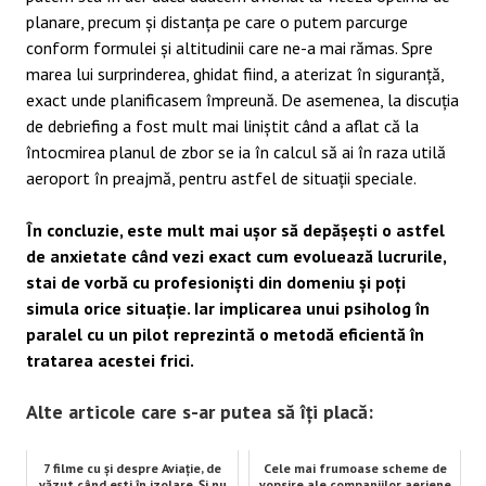
planare, precum și distanța pe care o putem parcurge
conform formulei și altitudinii care ne-a mai rămas. Spre
marea lui surprinderea, ghidat fiind, a aterizat în siguranță,
exact unde planificasem împreună. De asemenea, la discuția
de debriefing a fost mult mai liniștit când a aflat că la
întocmirea planul de zbor se ia în calcul să ai în raza utilă
aeroport în preajmă, pentru astfel de situații speciale.
În concluzie, este mult mai ușor să depășești o astfel
de anxietate când vezi exact cum evoluează lucrurile,
stai de vorbă cu profesioniști din domeniu și poți
simula orice situație. Iar implicarea unui psiholog în
paralel cu un pilot reprezintă o metodă eficientă în
tratarea acestei frici.
Alte articole care s-ar putea să îți placă:
7 filme cu şi despre Aviaţie, de
Cele mai frumoase scheme de
văzut când ești în izolare. Și nu
vopsire ale companiilor aeriene