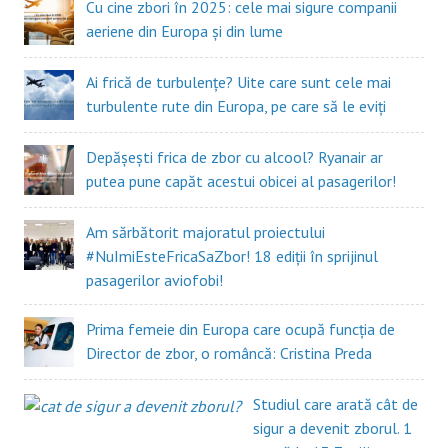
Cu cine zbori în 2025: cele mai sigure companii
aeriene din Europa și din lume
Ai frică de turbulențe? Uite care sunt cele mai
turbulente rute din Europa, pe care să le eviți
Depășești frica de zbor cu alcool? Ryanair ar
putea pune capăt acestui obicei al pasagerilor!
Am sărbătorit majoratul proiectului
#NuImiEsteFricaSaZbor! 18 ediții în sprijinul
pasagerilor aviofobi!
Prima femeie din Europa care ocupă funcția de
Director de zbor, o româncă: Cristina Preda
Studiul care arată cât de
sigur a devenit zborul. 1