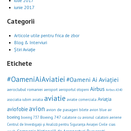
iulie 2017
iunie 2017
Categorii
Articole utile pentru frica de zbor
Blog & Interviuri
Știri Aviație
Etichete
#OameniAiAviatiei
#Oameni Ai Aviației
Airbus
aeroclubul romaniei
aeroport
aeroportul otopeni
Airbus A340
aviatie
Aviația
asociatia iubim aviatia
aviatie comerciala
avion
aviofobie
avion de pasageri
bilete avion
blue air
boeing
Boeing 747
boeing 737
calatorie cu avionul
calatorii aeriene
cias
Centrul de Investigații și Analiză pentru Siguranța Aviației Civile