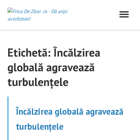
Skip
to
content
Etichetă:
Încălzirea
globală agravează
turbulențele
Încălzirea globală agravează
turbulențele