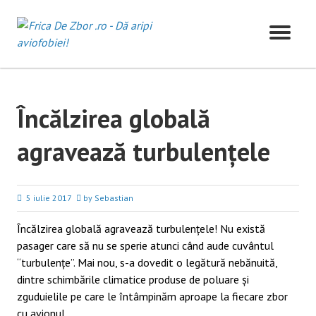
Skip
to
content
Încălzirea globală
agravează turbulențele
5 iulie 2017
by Sebastian
Încălzirea globală agravează turbulențele! Nu există
pasager care să nu se sperie atunci când aude cuvântul
“turbulențe”. Mai nou, s-a dovedit o legătură nebănuită,
dintre schimbările climatice produse de poluare și
zguduielile pe care le întâmpinăm aproape la fiecare zbor
cu avionul.