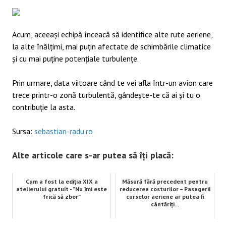
Acum, aceeași echipă înceacă să identifice alte rute aeriene,
la alte înălțimi, mai puțin afectate de schimbările climatice
și cu mai puține potențiale turbulențe.
Prin urmare, data viitoare când te vei afla într-un avion care
trece printr-o zonă turbulentă, gândește-te că ai și tu o
contribuție la asta.
Sursa:
sebastian-radu.ro
Alte articole care s-ar putea să îți placă:
Cum a fost la ediția XIX a
Măsură fără precedent pentru
atelierului gratuit - ”Nu îmi este
reducerea costurilor – Pasagerii
frică să zbor”
curselor aeriene ar putea fi
cântăriți...