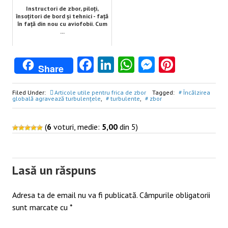
Instructori de zbor, piloți,
însoțitori de bord și tehnici - față
în față din nou cu aviofobii. Cum
...
Facebook
LinkedIn
WhatsApp
Messenge
Pintere
Share
Filed Under:
Articole utile pentru frica de zbor
Tagged:
Încălzirea
globală agravează turbulențele
,
turbulente
,
zbor
(
6
voturi, medie:
5,00
din 5)
Post
navigation
Lasă un răspuns
Adresa ta de email nu va fi publicată.
Câmpurile obligatorii
sunt marcate cu
*