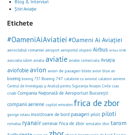
Blog & Interviuri
Știri Aviație
Etichete
#OameniAiAviatiei
#Oameni Ai Aviației
Airbus
aeroclubul romaniei
aeroport
aeroportul otopeni
Airbus A340
aviatie
Aviația
asociatia iubim aviatia
aviatie comerciala
avion
aviofobie
avion de pasageri
bilete avion
blue air
boeing
Boeing 747
boeing 737
calatorie cu avionul
calatorii aeriene
cias
Centrul de Investigații și Analiză pentru Siguranța Aviației Civile
Compania Națională de Aeroporturi București
cnab
frica de zbor
companii aeriene
copilot
emirates
piloti
pasageri
insotitoare de bord
pilot
george rotaru
ryanair
tarom
seminar frica de zbor
romatsa
simulator zbor
zbor
turbulente
wizz air
zborul
Școala