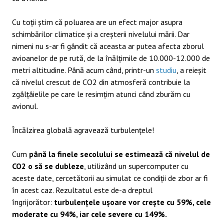
Cu toții știm că poluarea are un efect major asupra
schimbărilor climatice și a creșterii nivelului mării. Dar
nimeni nu s-ar fi gândit că aceasta ar putea afecta zborul
avioanelor de pe rută, de la înălțimile de 10.000-12.000 de
metri altitudine. Până acum când, printr-un
studiu
, a reieșit
că nivelul crescut de CO2 din atmosferă contribuie la
zgâlțâielile pe care le resimțim atunci când zburăm cu
avionul.
Încălzirea globală agravează turbulențele!
Cum
până la finele secolului se estimează că nivelul de
CO2 o să se dubleze
, utilizând un supercomputer cu
aceste date, cercetătorii au simulat ce condiții de zbor ar fi
în acest caz. Rezultatul este de-a dreptul
îngrijorător:
turbulențele ușoare vor crește cu 59%, cele
moderate cu 94%, iar cele severe cu 149%.