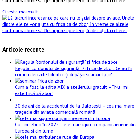
sunt numai bune să îți surprinzi prietenii, în discuții la o bere.
Citește mai mult
Articole recente
Regula “cordonului de siguranță” și frica de zbor: Ce au în
comun deciziile liderilor și depășirea anxietății?
Cum a fost la ediția XIX a atelierului gratuit – ”Nu îmi
este frică să zbor”
30 de ani de la accidentul de la Balotești – cea mai mare
tragedie din aviația comercială română
Cu cine zbori în 2025: cele mai sigure companii aeriene din
Europa și din lume