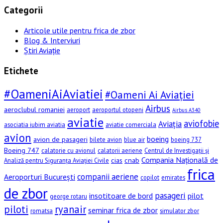
Categorii
Articole utile pentru frica de zbor
Blog & Interviuri
Știri Aviație
Etichete
#OameniAiAviatiei
#Oameni Ai Aviației
Airbus
aeroclubul romaniei
aeroport
aeroportul otopeni
Airbus A340
aviatie
aviofobie
Aviația
asociatia iubim aviatia
aviatie comerciala
avion
boeing
avion de pasageri
bilete avion
blue air
boeing 737
Boeing 747
calatorie cu avionul
calatorii aeriene
Centrul de Investigații și
Compania Națională de
cias
cnab
Analiză pentru Siguranța Aviației Civile
frica
companii aeriene
Aeroporturi București
copilot
emirates
de zbor
pasageri
insotitoare de bord
pilot
george rotaru
piloti
ryanair
seminar frica de zbor
romatsa
simulator zbor