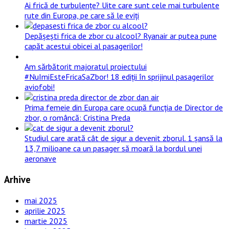
Ai frică de turbulențe? Uite care sunt cele mai turbulente
rute din Europa, pe care să le eviți
Depășești frica de zbor cu alcool? Ryanair ar putea pune
capăt acestui obicei al pasagerilor!
Am sărbătorit majoratul proiectului
#NuImiEsteFricaSaZbor! 18 ediții în sprijinul pasagerilor
aviofobi!
Prima femeie din Europa care ocupă funcția de Director de
zbor, o româncă: Cristina Preda
Studiul care arată cât de sigur a devenit zborul. 1 șansă la
13,7 milioane ca un pasager să moară la bordul unei
aeronave
Arhive
mai 2025
aprilie 2025
martie 2025