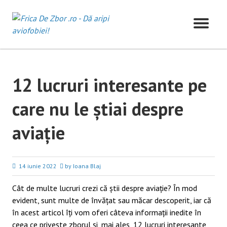
Skip
to
content
12 lucruri interesante pe
care nu le știai despre
aviație
14 iunie 2022
by Ioana Blaj
Cât de multe lucruri crezi că știi despre aviație? În mod
evident, sunt multe de învățat sau măcar descoperit, iar că
în acest articol îți vom oferi câteva informații inedite în
ceea ce privește zborul și, mai ales, 12 lucruri interesante