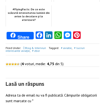
#FlyingFacts: De ce este
scăzută intensitatea luminii din
avion la decolare și la
aterizare?
Facebook
LinkedIn
WhatsApp
Messenge
Pintere
Share
Filed Under:
Blog & Interviuri
Tagged:
aviatie
,
lucruri
interesante aviație
,
zbor
(
4
voturi, medie:
4,75
din 5)
Post
navigation
Lasă un răspuns
Adresa ta de email nu va fi publicată.
Câmpurile obligatorii
sunt marcate cu
*