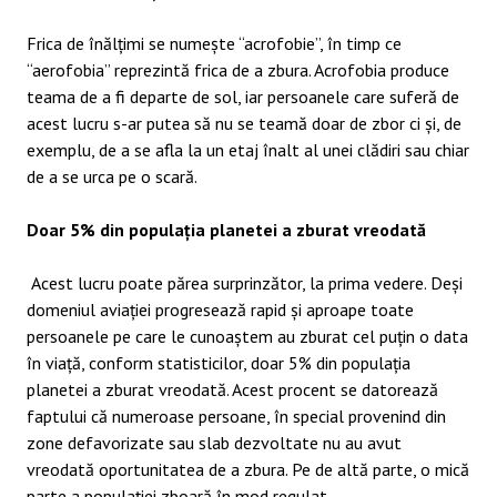
Frica de înălțimi se numește “acrofobie”, în timp ce
“aerofobia” reprezintă frica de a zbura. Acrofobia produce
teama de a fi departe de sol, iar persoanele care suferă de
acest lucru s-ar putea să nu se teamă doar de zbor ci și, de
exemplu, de a se afla la un etaj înalt al unei clădiri sau chiar
de a se urca pe o scară.
Doar 5% din populația planetei a zburat vreodată
Acest lucru poate părea surprinzător, la prima vedere. Deși
domeniul aviației progresează rapid și aproape toate
persoanele pe care le cunoaștem au zburat cel puțin o data
în viață, conform statisticilor, doar 5% din populația
planetei a zburat vreodată. Acest procent se datorează
faptului că numeroase persoane, în special provenind din
zone defavorizate sau slab dezvoltate nu au avut
vreodată oportunitatea de a zbura. Pe de altă parte, o mică
parte a populației zboară în mod regulat.