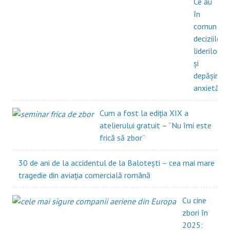
Ce au
în
comun
deciziile
liderilor
și
depășirea
anxietății?
Cum a fost la ediția XIX a
atelierului gratuit – ”Nu îmi este
frică să zbor”
30 de ani de la accidentul de la Balotești – cea mai mare
tragedie din aviația comercială română
Cu cine
zbori în
2025: