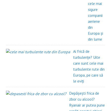
cele mai
sigure
companii
aeriene
din
Europa și
din lume
Ai frică de
turbulențe? Uite
care sunt cele mai
turbulente rute din
Europa, pe care să
le eviți
Depășești frica de
zbor cu alcool?
Ryanair ar putea pune
capăt acestui obicei