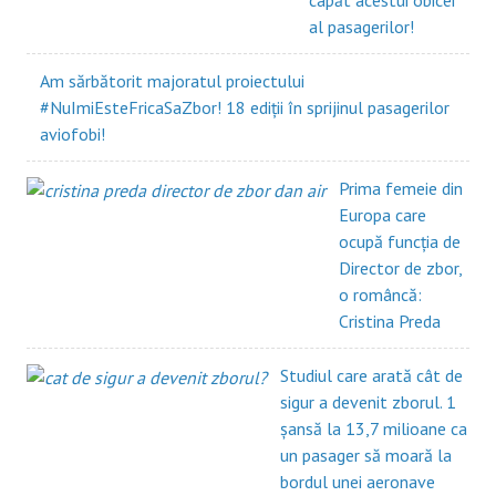
al pasagerilor!
Am sărbătorit majoratul proiectului
#NuImiEsteFricaSaZbor! 18 ediții în sprijinul pasagerilor
aviofobi!
Prima femeie din
Europa care
ocupă funcția de
Director de zbor,
o româncă:
Cristina Preda
Studiul care arată cât de
sigur a devenit zborul. 1
șansă la 13,7 milioane ca
un pasager să moară la
bordul unei aeronave