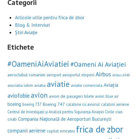
Categorii
Articole utile pentru frica de zbor
Blog & Interviuri
Știri Aviație
Etichete
#OameniAiAviatiei
#Oameni Ai Aviației
Airbus
aeroclubul romaniei
aeroport
aeroportul otopeni
Airbus A340
aviatie
Aviația
asociatia iubim aviatia
aviatie comerciala
avion
aviofobie
avion de pasageri
bilete avion
blue air
boeing
Boeing 747
boeing 737
calatorie cu avionul
calatorii aeriene
cias
Centrul de Investigații și Analiză pentru Siguranța Aviației Civile
Compania Națională de Aeroporturi București
cnab
frica de zbor
companii aeriene
copilot
emirates